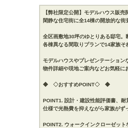
【弊社限定公開】モデルハウス販売
閑静な住宅街に全14棟の開放的な街
全区画敷地30坪のゆとりある邸宅。
各棟異なる間取りプランで14家族
モデルハウスやプレゼンテーション
物件詳細や現地ご案内などお気軽に
◆ ◇おすすめPOINT◇ ◆
POINT1. 設計・建設性能評価書
仕様で光熱費を抑えながら家族がず
POINT2. ウォークインクロー