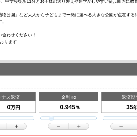
分、中学校徒歩11分とお子様の送り迎えや通学がしやすい徒歩圏内に教
植物公園」など大人から子どもまで一緒に遊べる大きな公園が点在する
す。
い合わせください！
ております！
ーナス返済
金利
返済期
※2
万円
％