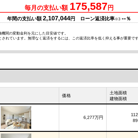
175,587
毎月の支払い額
円
2,107,044
--
年間の支払い額
円 ローン返済比率
％
※3
融機関の変動金利を元にした目安値です。
安とされています。無理なく返済をするには、この返済比率を低く抑える事が重要で
土地面積
価格
建物面積
112
6,277万円
89