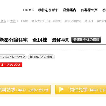
HOME
物件をさがす
店舗案内
お客様の声
初
三鷹市
大沢
1号棟 三鷹市大沢1丁目1-40付近 新築分譲住宅 全14棟 最終4
 新築分譲住宅 全14棟 最終4棟