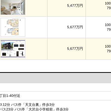
100
5,477万円
79
100
5,677万円
79
100
5,677万円
79
目1-40付近
ス12分 バス停「天文台裏」停歩3分
バス23分 バス停「大沢台小学校前」停歩3分