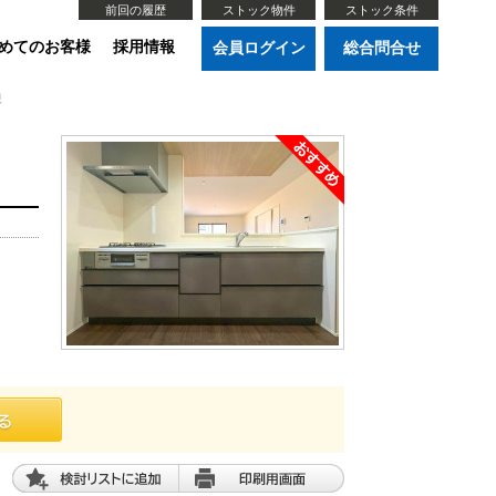
前回の履歴
ストック物件
ストック条件
めてのお客様
採用情報
会員ログイン
総合問合せ
棟