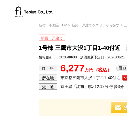
新宿 不動産 TOP
新築一戸建てをエリアから探す
新築一戸建て
1号棟 三鷹市大沢1丁目1-40付近
情報更新日：2026/08/08 次回更新予定日：2026/08/21
6,277
価 格
万円（税込）
東京都三鷹市大沢１丁目1-40付近
所在地
京王線「調布」駅バス12分 停歩3分
交 通