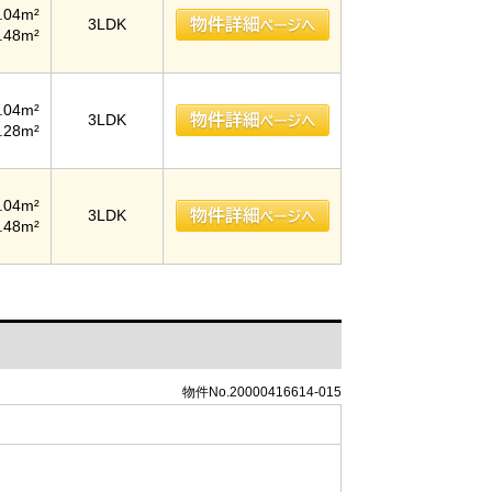
.04m²
3LDK
.48m²
.04m²
3LDK
.28m²
.04m²
3LDK
.48m²
物件No.20000416614-015