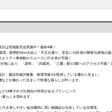
】
祝日は現地販売会実施中！最終4棟！
蔵境」駅間約5kmを結ぶ「天文台通り」至近に14区画の開発分譲地が誕
立エリアへ車移動がスムーズに行き来が可能！
3分地にあり、「調布」「武蔵境」「三鷹」駅の3駅へのアクセス可能！
設計・建設性能評価書、耐震等級3を取得している優れた住まい。
機などが備わった住まいで快適な暮らしが叶います。
など14棟それぞれ独自の特色があるプランニング。
い暮らしを望めます。
分と行き来しやすい徒歩圏内に買い物施設が点在している住環境。