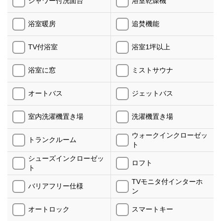
シャワー付洗面台
浴室乾燥機
浴室暖房
追焚機能
TV付浴室
浴室1坪以上
浴室に窓
ミストサウナ
オートバス
ジェットバス
室内洗濯機置き場
洗濯機置き場
ウォークインクローゼッ
トランクルーム
ト
シューズインクローゼッ
ロフト
ト
TVモニタ付インターホ
バリアフリー仕様
ン
オートロック
スマートキー