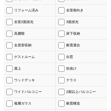
リフォーム済み
全室南向き
全室2面採光
3面採光
高層階
床下収納
全居室収納
耐震適合
ゲストルーム
出窓
屋上
吹抜け
ウッドデッキ
テラス
ワイドバルコニー
2面以上バルコニー
複層ガラス
耐震構造