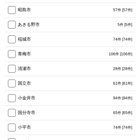
昭島市
57件
[57件]
あきる野市
5件
[5件]
稲城市
74件
[74件]
青梅市
106件
[106件]
清瀬市
28件
[28件]
国立市
61件
[61件]
小金井市
94件
[94件]
国分寺市
65件
[65件]
小平市
74件
[74件]