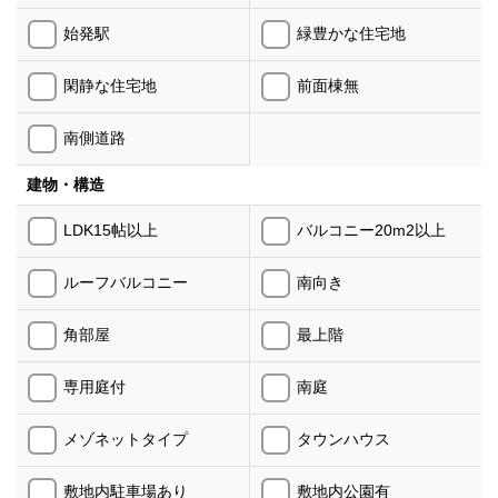
始発駅
緑豊かな住宅地
閑静な住宅地
前面棟無
南側道路
建物・構造
LDK15帖以上
バルコニー20m2以上
ルーフバルコニー
南向き
角部屋
最上階
専用庭付
南庭
メゾネットタイプ
タウンハウス
敷地内駐車場あり
敷地内公園有