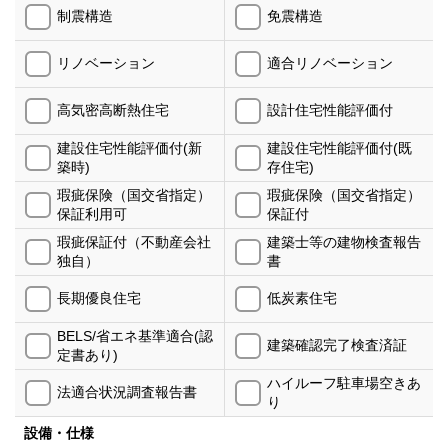
制震構造
免震構造
リノベーション
適合リノベーション
高気密高断熱住宅
設計住宅性能評価付
建設住宅性能評価付(新
建設住宅性能評価付(既
築時)
存住宅)
瑕疵保険（国交省指定）
瑕疵保険（国交省指定）
保証利用可
保証付
瑕疵保証付（不動産会社
建築士等の建物検査報告
独自）
書
長期優良住宅
低炭素住宅
BELS/省エネ基準適合(認
建築確認完了検査済証
定書あり)
ハイルーフ駐車場空きあ
法適合状況調査報告書
り
設備・仕様