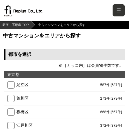
新宿 不動産 TOP
中古マンションをエリアから探す
中古マンションをエリアから探す
都市を選択
※［カッコ内］は会員物件数です。
東京都
足立区
587件
[587件]
荒川区
273件
[273件]
板橋区
668件
[667件]
江戸川区
372件
[372件]