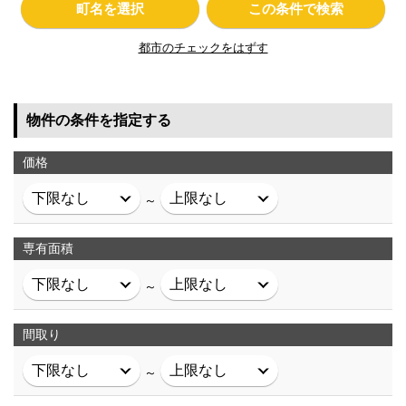
町名を選択
この条件で検索
都市のチェックをはずす
物件の条件を指定する
価格
～
専有面積
～
間取り
～