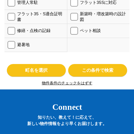
管理人常駐
フラット35Sに対応
フラット35・S適合証明
新築時・増改築時の設計
書
図
修繕・点検の記録
ペット相談
避暑地
町名を選択
この条件で検索
物件条件のチェックをはずす
Connect
知りたい、教えて！に応えて、
新しい物件情報をより早くお届けします。