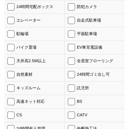
24時間宅配ボックス
防犯カメラ
エレベーター
自走式駐車場
駐輪場
平面駐車場
バイク置場
EV車充電設備
天井高2.5M以上
全居室フローリング
自然素材
24時間ゴミ出し可
キッズルーム
託児所
高速ネット対応
BS
CS
CATV
24時間有人管理
外断熱工法