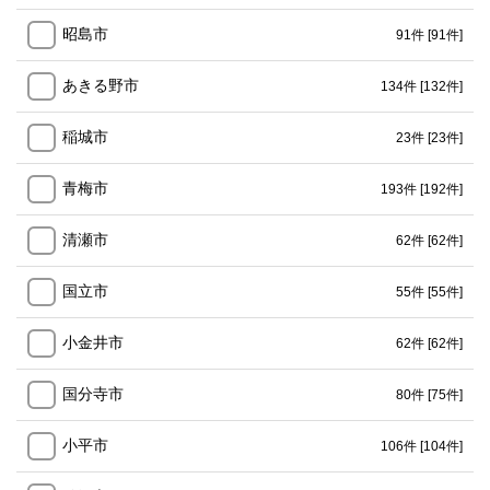
昭島市
91件
[91件]
あきる野市
134件
[132件]
稲城市
23件
[23件]
青梅市
193件
[192件]
清瀬市
62件
[62件]
国立市
55件
[55件]
小金井市
62件
[62件]
国分寺市
80件
[75件]
小平市
106件
[104件]