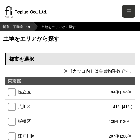
新宿 不動産 TOP
土地をエリアから探す
土地をエリアから探す
都市を選択
※［カッコ内］は会員物件数です。
東京都
足立区
194件
[194件]
荒川区
41件
[41件]
板橋区
139件
[136件]
江戸川区
207件
[206件]