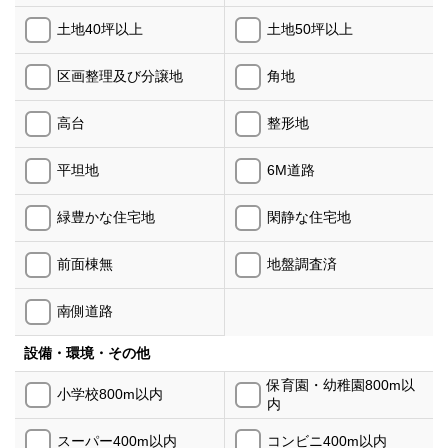
土地40坪以上
土地50坪以上
区画整理及び分譲地
角地
高台
整形地
平坦地
6M道路
緑豊かな住宅地
閑静な住宅地
前面棟無
地盤調査済
南側道路
設備・環境・その他
保育園・幼稚園800m以
小学校800m以内
内
スーパー400m以内
コンビニ400m以内