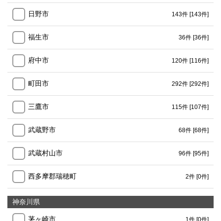
日野市
143件
[143件]
福生市
36件
[36件]
府中市
120件
[116件]
町田市
292件
[292件]
三鷹市
115件
[107件]
武蔵野市
68件
[68件]
武蔵村山市
96件
[95件]
西多摩郡瑞穂町
2件
[0件]
神奈川県
茅ヶ崎市
1件
[0件]