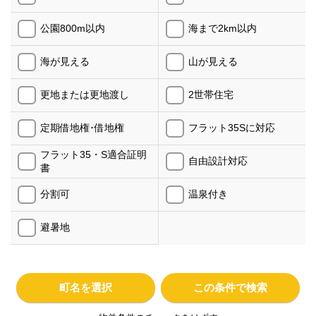
公園800m以内
海まで2km以内
海が見える
山が見える
更地または更地渡し
2世帯住宅
定期借地権･借地権
フラット35Sに対応
フラット35・S適合証明
自由設計対応
書
分割可
温泉付き
避暑地
町名を選択
この条件で検索