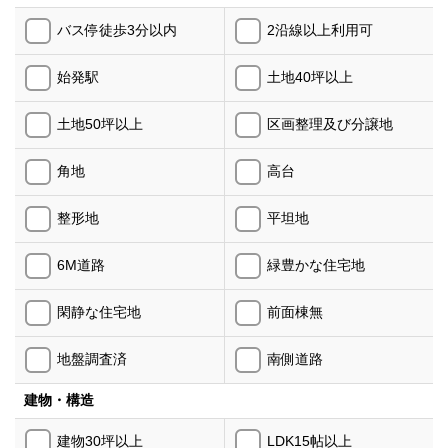
バス停徒歩3分以内
2沿線以上利用可
始発駅
土地40坪以上
土地50坪以上
区画整理及び分譲地
角地
高台
整形地
平坦地
6M道路
緑豊かな住宅地
閑静な住宅地
前面棟無
地盤調査済
南側道路
建物・構造
建物30坪以上
LDK15帖以上