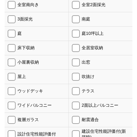
全室南向き
全室2面採光
3面採光
南庭
庭
庭10坪以上
床下収納
全居室収納
小屋裏収納
出窓
屋上
吹抜け
ウッドデッキ
テラス
ワイドバルコニー
2面以上バルコニー
複層ガラス
耐震適合
建設住宅性能評価付(新
設計住宅性能評価付