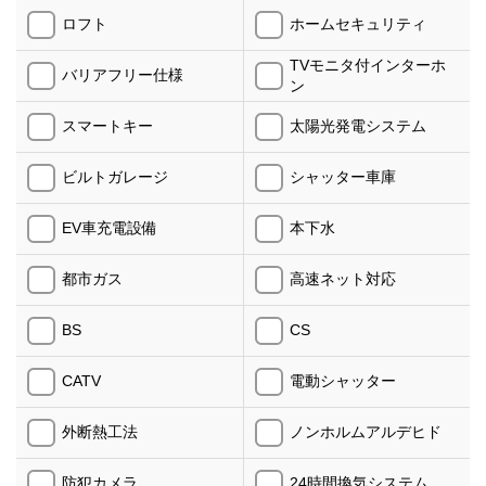
ロフト
ホームセキュリティ
TVモニタ付インターホ
バリアフリー仕様
ン
スマートキー
太陽光発電システム
ビルトガレージ
シャッター車庫
EV車充電設備
本下水
都市ガス
高速ネット対応
BS
CS
CATV
電動シャッター
外断熱工法
ノンホルムアルデヒド
防犯カメラ
24時間換気システム