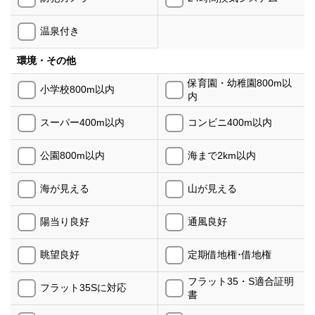
温泉付き
環境・その他
保育園・幼稚園800m以
小学校800m以内
内
スーパー400m以内
コンビニ400m以内
公園800m以内
海まで2km以内
海が見える
山が見える
陽当り良好
通風良好
眺望良好
定期借地権･借地権
フラット35・S適合証明
フラット35Sに対応
書