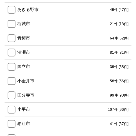
あきる野市
49件
[47件]
稲城市
21件
[18件]
青梅市
64件
[62件]
清瀬市
81件
[81件]
国立市
39件
[38件]
小金井市
58件
[56件]
国分寺市
99件
[90件]
小平市
107件
[96件]
狛江市
41件
[37件]