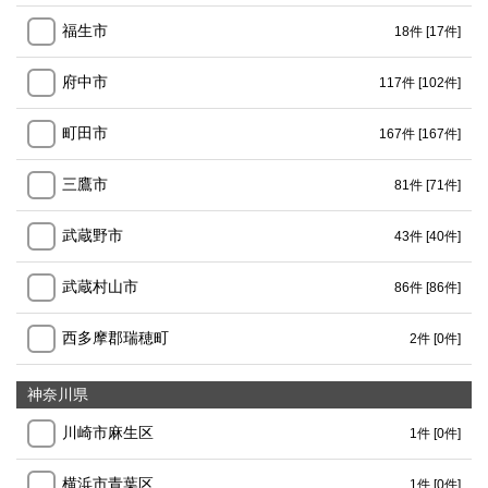
福生市
18件
[17件]
府中市
117件
[102件]
町田市
167件
[167件]
三鷹市
81件
[71件]
武蔵野市
43件
[40件]
武蔵村山市
86件
[86件]
西多摩郡瑞穂町
2件
[0件]
神奈川県
川崎市麻生区
1件
[0件]
横浜市青葉区
1件
[0件]