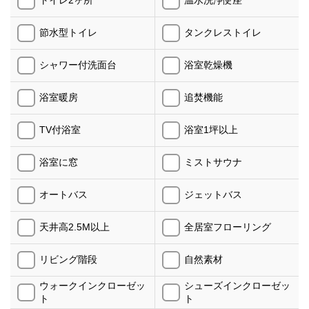
トイレ2ヶ所
温水洗浄便座
節水型トイレ
タンクレストイレ
シャワー付洗面台
浴室乾燥機
浴室暖房
追焚機能
TV付浴室
浴室1坪以上
浴室に窓
ミストサウナ
オートバス
ジェットバス
天井高2.5M以上
全居室フローリング
リビング階段
自然素材
ウォークインクローゼッ
シューズインクローゼッ
ト
ト