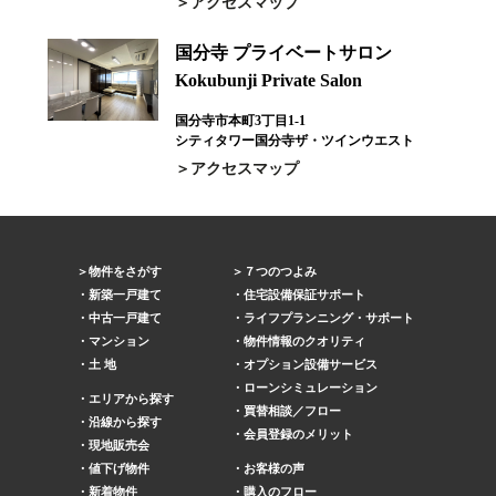
アクセスマップ
国分寺 プライベートサロン
Kokubunji Private Salon
国分寺市本町3丁目1-1
シティタワー国分寺ザ・ツインウエスト
アクセスマップ
物件をさがす
７つのつよみ
新築一戸建て
住宅設備保証サポート
中古一戸建て
ライフプランニング・サポート
マンション
物件情報のクオリティ
土 地
オプション設備サービス
ローンシミュレーション
エリアから探す
買替相談／フロー
沿線から探す
会員登録のメリット
現地販売会
値下げ物件
お客様の声
新着物件
購入のフロー