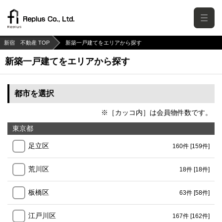
新宿 不動産 TOP
新築一戸建てをエリアから探す
新築一戸建てをエリアから探す
都市を選択
※［カッコ内］は会員物件数です。
東京都
足立区
160件
[159件]
荒川区
18件
[18件]
板橋区
63件
[58件]
江戸川区
167件
[162件]