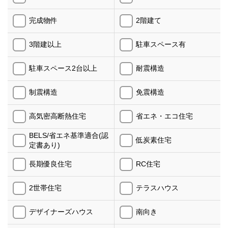
完成物件
2階建て
3階建以上
駐車スペース有
駐車スペース2台以上
耐震構造
制震構造
免震構造
高気密高断熱住宅
省エネ・エコ住宅
BELS/省エネ基準適合(認
低炭素住宅
定書あり)
長期優良住宅
RC住宅
2世帯住宅
テラスハウス
デザイナーズハウス
南向き