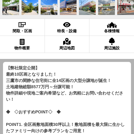
間取・区画
特長・設備
各棟情報
物件概要
周辺地図
周辺施設
【弊社限定公開】
最終10区画となりました！
三鷹市の閑静な住宅街に全14区画の大型分譲地が誕生！
土地建物総額8577万円～分譲可能！
物件詳細や現地ご案内希望など、お気軽にお問い合わせくださ
い！
◆ ◇おすすめPOINT◇ ◆
POINT1. 全区画敷地面積30坪以上！敷地面積を最大限に生かし
たファミリー向けの参考プランをご用意！