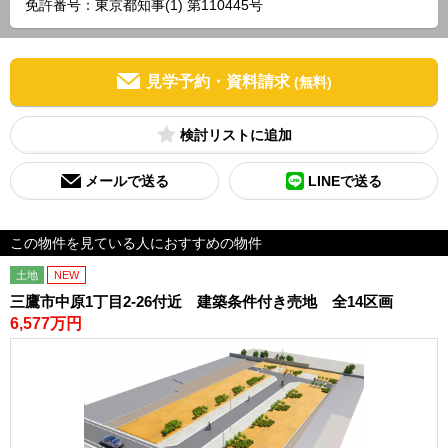
免許番号：東京都知事(1) 第110445号
見学予約・資料請求
(無料)
検討リスト
メールで送る
LINEで送る
この物件を見ている人におすすめの物件
土地
NEW
三鷹市中原1丁目2-26付近 建築条件付き売地 全14区画
6,577万円