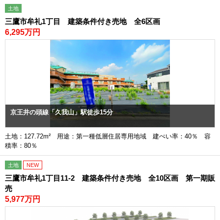
土地
三鷹市牟礼1丁目 建築条件付き売地 全6区画
6,295万円
京王井の頭線「久我山」駅徒歩15分
土地：127.72m² 用途：第一種低層住居専用地域 建ぺい率：40％ 容
積率：80％
土地
NEW
三鷹市牟礼1丁目11-2 建築条件付き売地 全10区画 第一期販
売
5,977万円