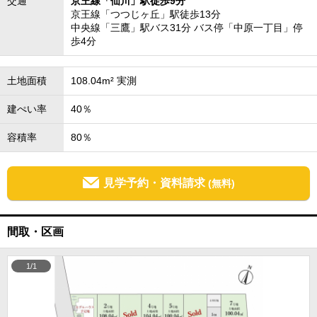
交通
京王線「仙川」駅徒歩9分
京王線「つつじヶ丘」駅徒歩13分
中央線「三鷹」駅バス31分 バス停「中原一丁目」停
歩4分
土地面積
108.04m² 実測
建ぺい率
40％
容積率
80％
見学予約・資料請求
(無料)
間取・区画
1/1