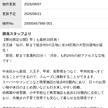
物件更新
2026/08/07
更新予定
2026/08/21
物件No.
20000457986-001
担当スタッフより
【弊社限定公開】早くも最終10区画！
京王線「仙川」駅まで徒歩9分の立地に全14区画の大型分譲地が誕
生！
「新宿」駅まで直通約21分！「渋谷」も約24分の好アクセスな立地
です！
中央区から新宿、八王子、甲府、長野県をつなぐ、甲州街道へすぐ
出ることができるので、スムーズに移動することができます。
スーパーやコンビニなど商業施設が徒歩8分圏内にあり、日々のお買
い物や休日のまとめ買いなども行き来しやすい距離。
幼稚園や保育園、小中学校など教育施設も徒歩11分圏内に点在して
おり、共働きの子育て世帯でも安心して暮らせる住環境です！