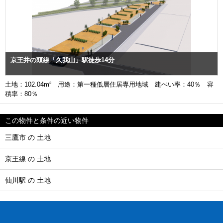
京王井の頭線「久我山」駅徒歩14分
土地：102.04m² 用途：第一種低層住居専用地域 建ぺい率：40％ 容
積率：80％
この物件と条件の近い物件
三鷹市 の 土地
京王線 の 土地
仙川駅 の 土地