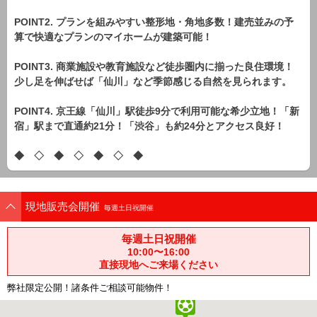
POINT2. プランを組みやすい整形地・角地多数！建売並みの予
算で快適なプランのマイホームが建築可能！
POINT3. 商業施設や教育施設など徒歩圏内に揃った良住環境！
少し足を伸ばせば「仙川」など季節感じる自然を見られます。
POINT4. 京王線「仙川」駅徒歩9分で利用可能な希少立地！「新
宿」駅まで直通約21分！「渋谷」も約24分とアクセス良好！
◆ ◇ ◆ ◇ ◆ ◇ ◆
現地販売会開催
毎週土日祝開催
毎週土日祝開催
10:00〜16:00
直接現地へご来場ください
弊社限定公開！諸条件ご相談可能物件！