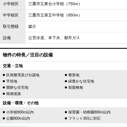
小学校区
三鷹市立東台小学校（750m）
中学校区
三鷹市立第五中学校（850m）
取引態様
媒介
設備
公営水道、本下水、都市ガス
物件の特長／注目の設備
交通・立地
区画整理及び分譲地
整形地
平坦地
緑豊かな住宅地
閑静な住宅地
前面棟無
南側道路
設備・環境・その他
小学校800m以内
保育園・幼稚園800m以内
公園800m以内
フラット35Sに対応