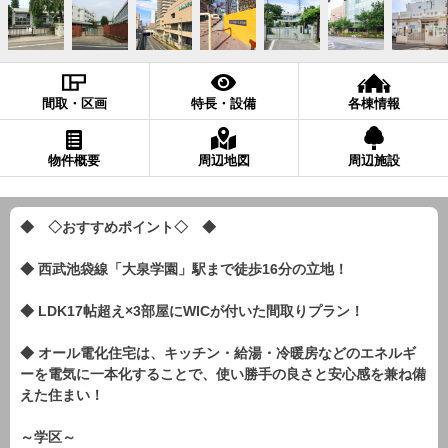
間取・区画
特長・設備
各棟情報
物件概要
周辺地図
周辺施設
◆ ◇おすすめポイント◇ ◆
◆ 西武池袋線「大泉学園」駅まで徒歩16分の立地！
◆ LDK17帖超え×3部屋にWICが付いた間取りプラン！
◆ オール電化住宅は、キッチン・給湯・冷暖房などのエネルギ
ーを電気に一本化することで、使い勝手の良さと安心感を兼ね備
えた住まい！
～学区～