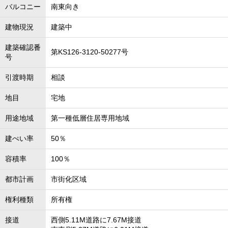
バルコニー
南東向き
建物現況
建築中
建築確認番
第KS126-3120-50277号
号
引渡時期
相談
地目
宅地
用途地域
第一種低層住居専用地域
建ぺい率
50％
容積率
100％
都市計画
市街化区域
権利種類
所有権
接道
西側5.11M道路に7.67M接道