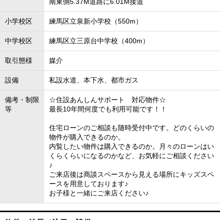
南東側5.37M道路に6.01M接道
小学校区
練馬区立泉新小学校（550m）
中学校区
練馬区立三原台中学校（400m）
取引態様
媒介
設備
私設水道、本下水、都市ガス
備考・制限
☆住設あんしんサポート 対応物件☆
等
最長10年間何度でも利用可能です！！
住宅ローンのご相談も随時受付中です。どのくらいの
物件が購入できるのか。
内覧したい物件は購入できるのか。月々のローンはい
くらくらいになるのかなど、お気軽にご相談ください
♪
ご来店後は商談スペースから見える場所にキッズスペ
ースを用意しております♪
お子様と一緒にご来店ください♪