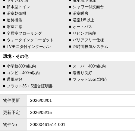
トイレ2ヶ所
温水洗浄便座
節水型トイレ
シャワー付洗面台
浴室乾燥機
浴室暖房
追焚機能
浴室1坪以上
浴室に窓
オートバス
全居室フローリング
リビング階段
ウォークインクローゼット
バリアフリー仕様
TVモニタ付インターホン
24時間換気システム
環境・その他
小学校800m以内
スーパー400m以内
コンビニ400m以内
陽当り良好
通風良好
フラット35Sに対応
フラット35・S適合証明書
物件更新
2026/08/01
更新予定
2026/08/15
物件No.
20000461514-001