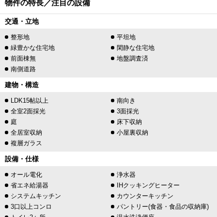
物件の特長／注目の設備
交通・立地
整形地
平坦地
緑豊かな住宅地
閑静な住宅地
前面棟無
地盤調査済
南側道路
建物・構造
LDK15帖以上
南向き
全室2面採光
3面採光
庭
床下収納
全居室収納
小屋裏収納
複層ガラス
設備・仕様
オール電化
浄水器
省エネ給湯器
IHクッキングヒーター
システムキッチン
カウンターキッチン
3口以上コンロ
パントリー(食器・食品の収納庫)