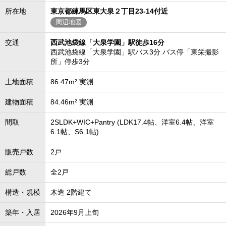
所在地
東京都練馬区東大泉２丁目23-14付近
周辺地図
交通
西武池袋線「大泉学園」駅徒歩16分
西武池袋線「大泉学園」駅バス3分 バス停「東栄撮影
所」停歩3分
土地面積
86.47m² 実測
建物面積
84.46m² 実測
間取
2SLDK+WIC+Pantry (LDK17.4帖、洋室6.4帖、洋室
6.1帖、S6.1帖)
販売戸数
2戸
総戸数
全2戸
構造・規模
木造 2階建て
築年・入居
2026年9月上旬