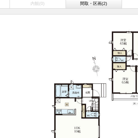
内観(0)
間取・区画(2)