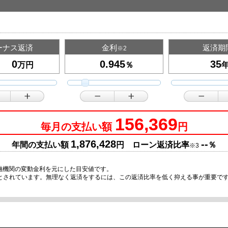
ーナス返済
金利
返済期
※2
万円
％
156,369
毎月の支払い額
円
1,876,428
--
年間の支払い額
円 ローン返済比率
％
※3
融機関の変動金利を元にした目安値です。
安とされています。無理なく返済をするには、この返済比率を低く抑える事が重要で