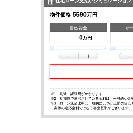
住宅ローン支払いシミュレーション
5590
物件価格
万円
自己資金
ボ
万円
※1 別途、諸経費がかかります。
※2 初期値で選択されている金利は、一般的な金
※3 ローン返済比率は一般的に35%が上限の目
実際の適応金利ではなく審査基準がございます。