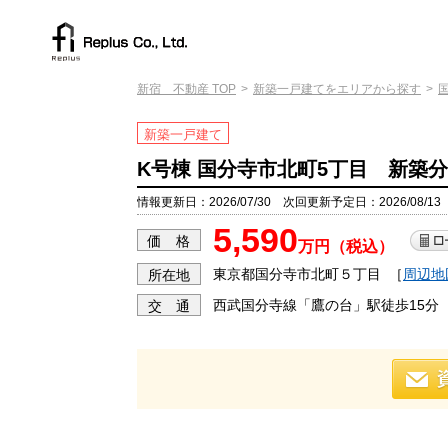
新宿 不動産 TOP
新築一戸建てをエリアから探す
新築一戸建て
K号棟 国分寺市北町5丁目 新築分
情報更新日：2026/07/30 次回更新予定日：2026/08/13
5,590
価 格
万円（税込）
東京都国分寺市北町５丁目
［
周辺地
所在地
西武国分寺線「鷹の台」駅徒歩15分
交 通