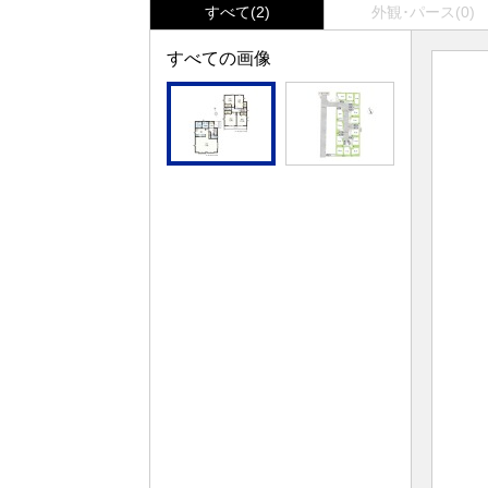
すべて(2)
外観･パース(0)
すべての画像