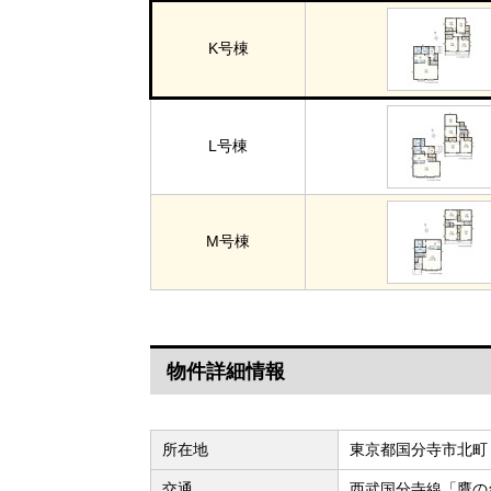
K号棟
L号棟
M号棟
物件詳細情報
所在地
東京都国分寺市北町
交通
西武国分寺線「鷹の