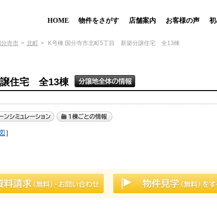
HOME
物件をさがす
店舗案内
お客様の声
初
国分寺市
北町
K号棟 国分寺市北町5丁目 新築分譲住宅 全13棟
譲住宅 全13棟
図
］