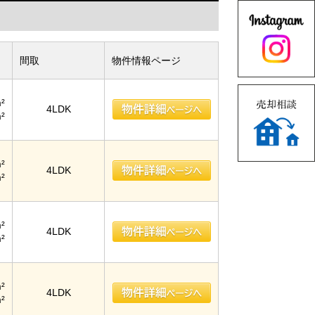
間取
物件情報ページ
²
4LDK
²
²
4LDK
²
²
4LDK
²
²
4LDK
²