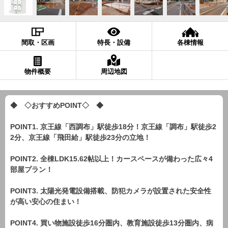
間取・区画
特長・設備
各棟情報
物件概要
周辺地図
◆ ◇おすすめPOINT◇ ◆
POINT1. 京王線「西調布」駅徒歩18分！京王線「調布」駅徒歩2
2分、京王線「飛田給」駅徒歩23分の立地！
POINT2. 全棟LDK15.62帖以上！カースペースが備わった広々4
部屋プラン！
POINT3. 太陽光発電設備搭載、防犯カメラが設置された安全性
が高い安心の住まい！
POINT4. 買い物施設徒歩16分圏内、教育施設徒歩13分圏内、病