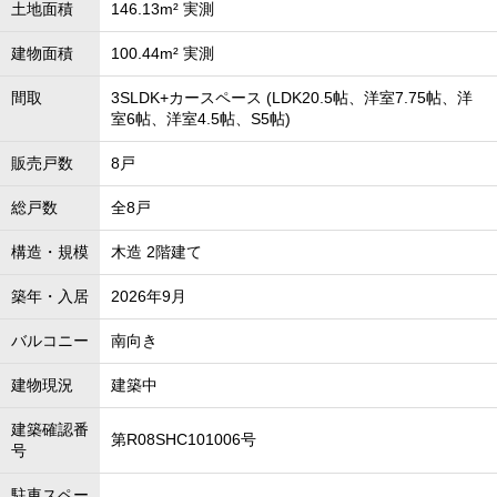
土地面積
146.13m² 実測
建物面積
100.44m² 実測
間取
3SLDK+カースペース (LDK20.5帖、洋室7.75帖、洋
室6帖、洋室4.5帖、S5帖)
販売戸数
8戸
総戸数
全8戸
構造・規模
木造 2階建て
築年・入居
2026年9月
バルコニー
南向き
建物現況
建築中
建築確認番
第R08SHC101006号
号
駐車スペー