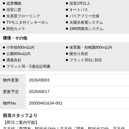
追焚機能
浴室1坪以上
浴室に窓
オートバス
全居室フローリング
バリアフリー仕様
TVモニタ付インターホン
太陽光発電システム
防犯カメラ
24時間換気システム
環境・その他
小学校800m以内
保育園・幼稚園800m以内
公園800m以内
陽当り良好
通風良好
フラット35Sに対応
フラット35・S適合証明書
物件更新
2026/08/03
更新予定
2026/08/17
物件No.
20000461634-001
担当スタッフより
【即日ご案内可能】
京王線「西調布」駅徒歩18分！京王線「調布」駅徒歩22分、京王線