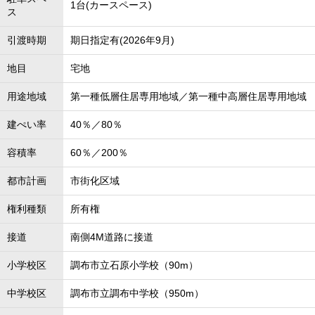
1台(カースペース)
ス
引渡時期
期日指定有(2026年9月)
地目
宅地
用途地域
第一種低層住居専用地域／第一種中高層住居専用地域
建ぺい率
40％／80％
容積率
60％／200％
都市計画
市街化区域
権利種類
所有権
接道
南側4M道路に接道
小学校区
調布市立石原小学校（90m）
中学校区
調布市立調布中学校（950m）