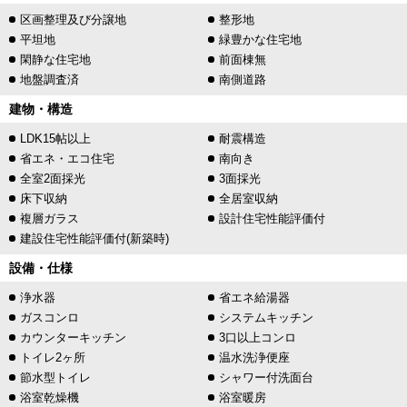
区画整理及び分譲地
整形地
平坦地
緑豊かな住宅地
閑静な住宅地
前面棟無
地盤調査済
南側道路
建物・構造
LDK15帖以上
耐震構造
省エネ・エコ住宅
南向き
全室2面採光
3面採光
床下収納
全居室収納
複層ガラス
設計住宅性能評価付
建設住宅性能評価付(新築時)
設備・仕様
浄水器
省エネ給湯器
ガスコンロ
システムキッチン
カウンターキッチン
3口以上コンロ
トイレ2ヶ所
温水洗浄便座
節水型トイレ
シャワー付洗面台
浴室乾燥機
浴室暖房