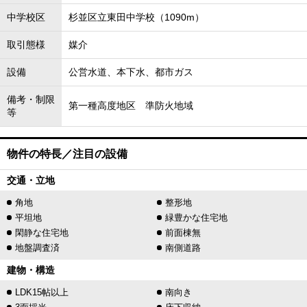
中学校区
杉並区立東田中学校（1090m）
取引態様
媒介
設備
公営水道、本下水、都市ガス
備考・制限
第一種高度地区 準防火地域
等
物件の特長／注目の設備
交通・立地
角地
整形地
平坦地
緑豊かな住宅地
閑静な住宅地
前面棟無
地盤調査済
南側道路
建物・構造
LDK15帖以上
南向き