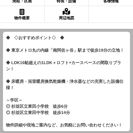
間取・区画
特長・設備
各棟情報
物件概要
周辺地図
◆ ◇おすすめポイント◇ ◆
◆ 東京メトロ丸の内線「南阿佐ヶ谷」駅まで徒歩19分の立地！
◆ LDK16帖超えの1LDK＋ロフト+カースペースの間取りプラ
ン！
◆ 床暖房・浴室暖房換気乾燥機・浄水器などの充実した設備仕
様！
～学区～
◎ 杉並区立東田小学校 徒歩6分
◎ 杉並区立東田中学校 徒歩14分
物件詳細や現地ご案内など、お気軽にお問い合わせください！