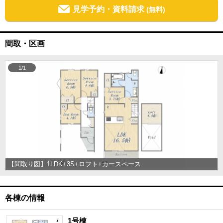
見学予約・資料請求
(無料)
間取・区画
1/1
【間取り図】1LDK+3S+ロフト+カースペース
各棟の情報
1号棟