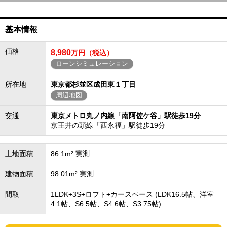
基本情報
価格
8,980
万円（税込）
ローンシミュレーション
所在地
東京都杉並区成田東１丁目
周辺地図
交通
東京メトロ丸ノ内線「南阿佐ケ谷」駅徒歩19分
京王井の頭線「西永福」駅徒歩19分
土地面積
86.1m² 実測
建物面積
98.01m² 実測
間取
1LDK+3S+ロフト+カースペース (LDK16.5帖、洋室
4.1帖、S6.5帖、S4.6帖、S3.75帖)