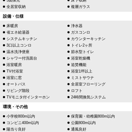
3面採光
床下収納
全居室収納
複層ガラス
設備・仕様
床暖房
浄水器
省エネ給湯器
ガスコンロ
システムキッチン
カウンターキッチン
3口以上コンロ
トイレ2ヶ所
温水洗浄便座
節水型トイレ
シャワー付洗面台
浴室乾燥機
浴室暖房
追焚機能
TV付浴室
浴室1坪以上
浴室に窓
ミストサウナ
オートバス
全居室フローリング
リビング階段
ロフト
TVモニタ付インターホン
24時間換気システム
環境・その他
小学校800m以内
保育園・幼稚園800m以内
コンビニ400m以内
公園800m以内
陽当り良好
通風良好