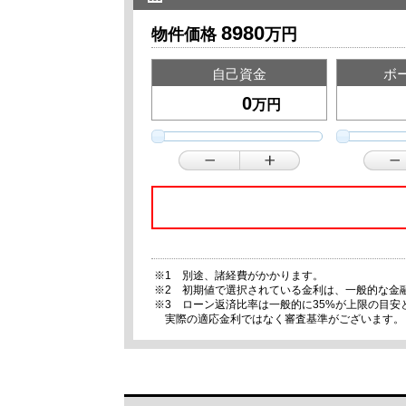
8980
物件価格
万円
自己資金
ボ
万円
※1 別途、諸経費がかかります。
※2 初期値で選択されている金利は、一般的な金
※3 ローン返済比率は一般的に35%が上限の目
実際の適応金利ではなく審査基準がございます。