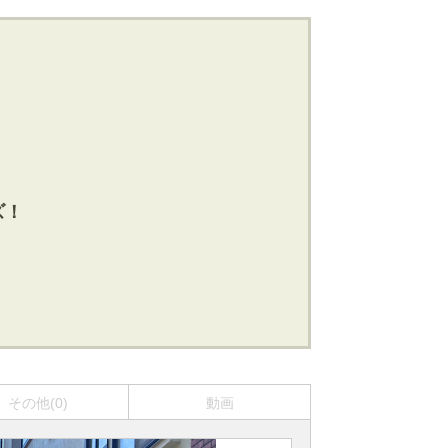
ズ！
その他(0)
動画