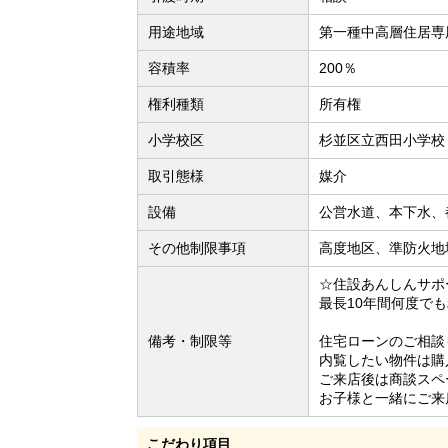
用途地域
第一種中高層住居専
容積率
200％
権利種類
所有権
小学校区
杉並区立西田小学校（
取引態様
媒介
設備
公営水道、本下水、
その他制限事項
高度地区、準防火地
☆住設あんしんサポ
最長10年間何度で
備考・制限等
住宅ローンのご相談
内覧したい物件は購
ご来店後は商談スペ
お子様と一緒にご来
こだわり項目