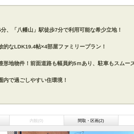
徒歩5分、「八幡山」駅徒歩7分で利用可能な希少立地！
放的なLDK19.4帖×4部屋ファミリープラン！
きの整形地物件！前面道路も幅員約5ｍあり、駐車もスムー
徒歩圏内で過ごしやすい住環境！
内観(0)
間取・区画(2)