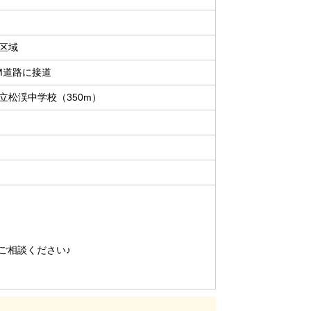
区域
M道路に接道
立松渓中学校（350m）
ご相談ください♪