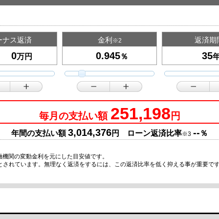
ーナス返済
金利
返済期
※2
万円
％
251,198
毎月の支払い額
円
3,014,376
--
年間の支払い額
円 ローン返済比率
％
※3
融機関の変動金利を元にした目安値です。
安とされています。無理なく返済をするには、この返済比率を低く抑える事が重要で