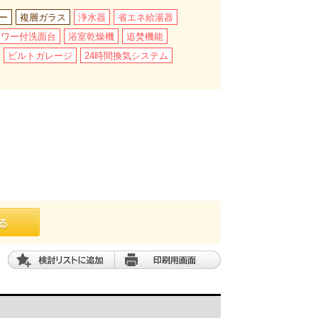
ー
複層ガラス
浄水器
省エネ給湯器
ャワー付洗面台
浴室乾燥機
追焚機能
ビルトガレージ
24時間換気システム