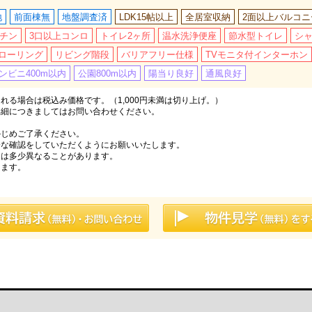
地
前面棟無
地盤調査済
LDK15帖以上
全居室収納
2面以上バルコニ
チン
3口以上コンロ
トイレ2ヶ所
温水洗浄便座
節水型トイレ
シ
ローリング
リビング階段
バリアフリー仕様
TVモニタ付インターホン
ンビニ400m以内
公園800m以内
陽当り良好
通風良好
る場合は税込み価格です。（1,000円未満は切り上げ。）
詳細につきましてはお問い合わせください。
かじめご了承ください。
分な確認をしていただくようにお願いいたします。
とは多少異なることがあります。
ります。