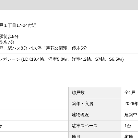
１丁目17-24付近
駅徒歩5分
徒歩7分
戸」駅バス8分 バス停「芦花公園駅」停歩5分
ンガレージ (LDK19.4帖、洋室5.8帖、洋室4.2帖、S7帖、S6.5帖)
総戸数
全1戸
築年・入居
2026
建物現況
建築中
号
駐車スペース
1台
地目
宅地