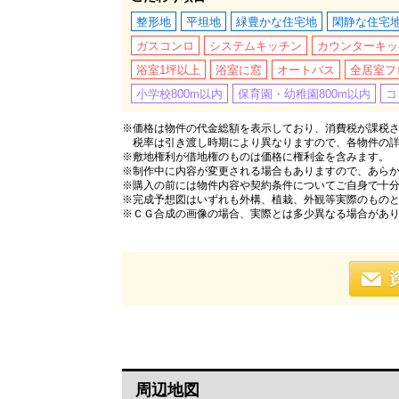
整形地
平坦地
緑豊かな住宅地
閑静な住宅
ガスコンロ
システムキッチン
カウンターキッ
浴室1坪以上
浴室に窓
オートバス
全居室フ
小学校800m以内
保育園・幼稚園800m以内
コ
※価格は物件の代金総額を表示しており、消費税が課税され
税率は引き渡し時期により異なりますので、各物件の
※敷地権利が借地権のものは価格に権利金を含みます。
※制作中に内容が変更される場合もありますので、あら
※購入の前には物件内容や契約条件についてご自身で十
※完成予想図はいずれも外構、植栽、外観等実際のもの
※ＣＧ合成の画像の場合、実際とは多少異なる場合があ
周辺地図