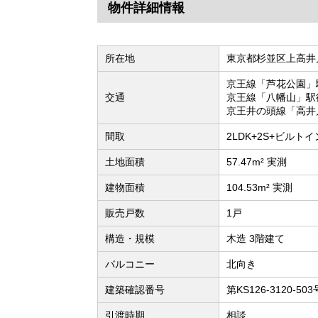
物件詳細情報
所在地
東京都杉並区上高井戸
京王線「芦花公園」
交通
京王線「八幡山」駅
京王井の頭線「高井
間取
2LDK+2S+ビルトイ
土地面積
57.47m² 実測
建物面積
104.53m² 実測
販売戸数
1戸
構造・規模
木造 3階建て
バルコニー
北向き
建築確認番号
第KS126-3120-503
引渡時期
相談