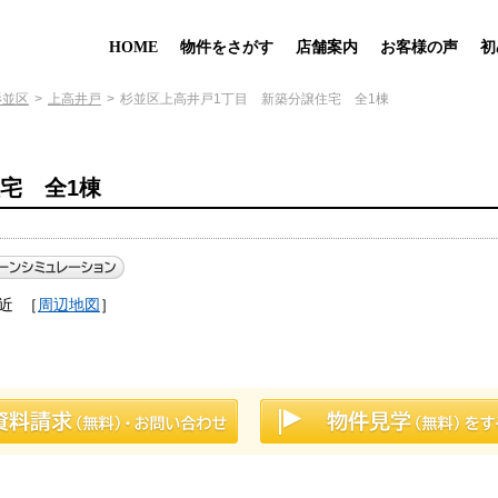
HOME
物件をさがす
店舗案内
お客様の声
初
杉並区
上高井戸
杉並区上高井戸1丁目 新築分譲住宅 全1棟
宅 全1棟
近
［
周辺地図
］