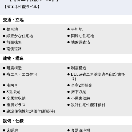
【省エネ性能ラベル】
交通・立地
整形地
平坦地
緑豊かな住宅地
閑静な住宅地
前面棟無
地盤調査済
南側道路
建物・構造
耐震構造
制震構造
省エネ・エコ住宅
BELS/省エネ基準適合(認定書あ
り)
南向き
全室2面採光
3面採光
床下収納
全居室収納
小屋裏収納
複層ガラス
設計住宅性能評価付
建設住宅性能評価付(新築時)
設備・仕様
床暖房
食器洗浄機