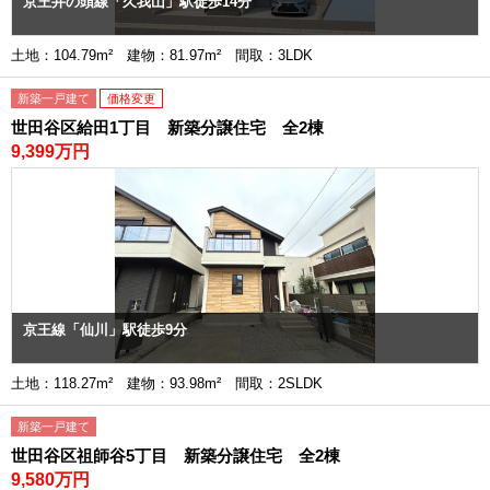
京王井の頭線「久我山」駅徒歩14分
土地：104.79m² 建物：81.97m² 間取：3LDK
新築一戸建て
価格変更
世田谷区給田1丁目 新築分譲住宅 全2棟
9,399万円
京王線「仙川」駅徒歩9分
土地：118.27m² 建物：93.98m² 間取：2SLDK
新築一戸建て
世田谷区祖師谷5丁目 新築分譲住宅 全2棟
9,580万円