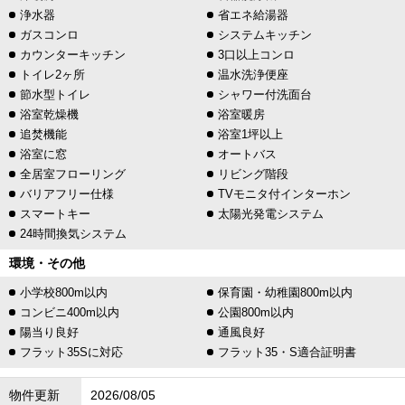
浄水器
省エネ給湯器
ガスコンロ
システムキッチン
カウンターキッチン
3口以上コンロ
トイレ2ヶ所
温水洗浄便座
節水型トイレ
シャワー付洗面台
浴室乾燥機
浴室暖房
追焚機能
浴室1坪以上
浴室に窓
オートバス
全居室フローリング
リビング階段
バリアフリー仕様
TVモニタ付インターホン
スマートキー
太陽光発電システム
24時間換気システム
環境・その他
小学校800m以内
保育園・幼稚園800m以内
コンビニ400m以内
公園800m以内
陽当り良好
通風良好
フラット35Sに対応
フラット35・S適合証明書
物件更新
2026/08/05