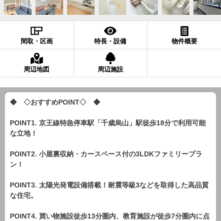
間取・区画
特長・設備
物件概要
周辺地図
周辺施設
◆ ◇おすすめPOINT◇ ◆
POINT1. 京王線特急停車駅「千歳烏山」駅徒歩18分で利用可能
な立地！
POINT2. 小屋裏収納・カースペース付の3LDKファミリープラ
ン！
POINT3. 太陽光発電設備搭載！耐震等級3などを取得した高品質
な住宅。
POINT4. 買い物施設徒歩13分圏内、教育施設が徒歩7分圏内に点