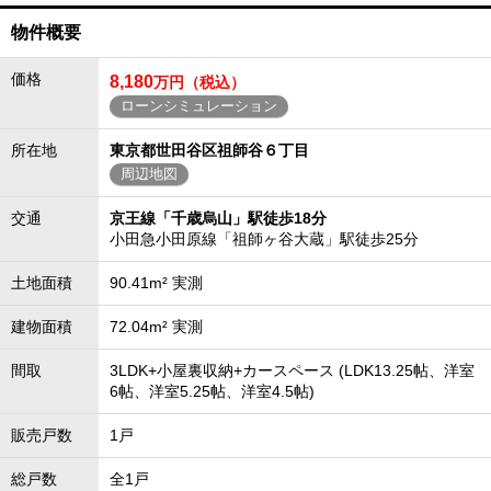
物件概要
価格
8,180
万円（税込）
ローンシミュレーション
所在地
東京都世田谷区祖師谷６丁目
周辺地図
交通
京王線「千歳烏山」駅徒歩18分
小田急小田原線「祖師ヶ谷大蔵」駅徒歩25分
土地面積
90.41m² 実測
建物面積
72.04m² 実測
間取
3LDK+小屋裏収納+カースペース (LDK13.25帖、洋室
6帖、洋室5.25帖、洋室4.5帖)
販売戸数
1戸
総戸数
全1戸