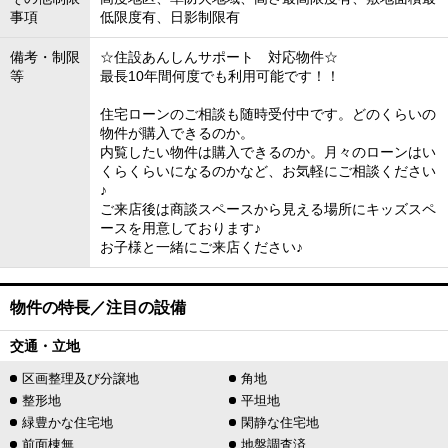
事項
低限度有、日影制限有
備考・制限
☆住設あんしんサポート 対応物件☆
等
最長10年間何度でも利用可能です！！
住宅ローンのご相談も随時受付中です。どのくらいの
物件が購入できるのか。
内覧したい物件は購入できるのか。月々のローンはい
くらくらいになるのかなど、お気軽にご相談ください
♪
ご来店後は商談スペースから見える場所にキッズスペ
ースを用意しております♪
お子様と一緒にご来店ください♪
物件の特長／注目の設備
交通・立地
区画整理及び分譲地
角地
整形地
平坦地
緑豊かな住宅地
閑静な住宅地
前面棟無
地盤調査済