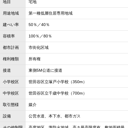
地目
宅地
用途地域
第一種低層住居専用地域
建ぺい率
50％／40％
容積率
100％／80％
都市計画
市街化区域
権利種類
所有権
接道
東側5M公道に接道
小学校区
世田谷区立塚戸小学校（350m）
中学校区
世田谷区立千歳中学校（700m）
取引態様
媒介
設備
公営水道、本下水、都市ガス
その他制限
高度地区、準防火地域、高さ最高限度有、敷地面積最