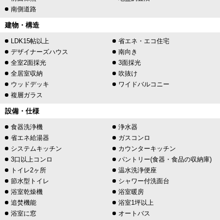
南側道路
建物・構造
LDK15帖以上
省エネ・エコ住宅
デザイナーズハウス
南向き
全室2面採光
3面採光
全居室収納
吹抜け
ウッドデッキ
ワイドバルコニー
複層ガラス
設備・仕様
食器洗浄機
浄水器
省エネ給湯器
ガスコンロ
システムキッチン
カウンターキッチン
3口以上コンロ
パントリー(食器・食品の収納庫)
トイレ2ヶ所
温水洗浄便座
節水型トイレ
シャワー付洗面台
浴室乾燥機
浴室暖房
追焚機能
浴室1坪以上
浴室に窓
オートバス