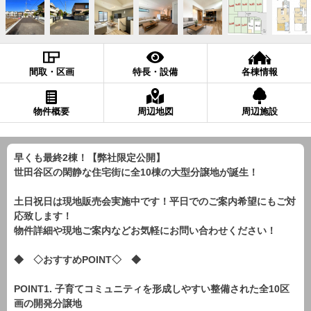
間取・区画
特長・設備
各棟情報
物件概要
周辺地図
周辺施設
早くも最終2棟！【弊社限定公開】
世田谷区の閑静な住宅街に全10棟の大型分譲地が誕生！
土日祝日は現地販売会実施中です！平日でのご案内希望にもご対
応致します！
物件詳細や現地ご案内などお気軽にお問い合わせください！
◆ ◇おすすめPOINT◇ ◆
POINT1. 子育てコミュニティを形成しやすい整備された全10区
画の開発分譲地