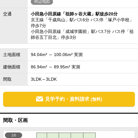
周辺地図
交通
小田急小田原線「祖師ヶ谷大蔵」駅徒歩20分
京王線「千歳烏山」駅バス6分 バス停「塚戸小学校」
停歩7分
小田急小田原線「成城学園前」駅バス7分 バス停「祖
師谷五丁目北」停歩3分
土地面積
94.04m² ～ 100.06m² 実測
建物面積
86.94m² ～ 89.95m² 実測
間取
3LDK～3LDK
見学予約・資料請求
(無料)
間取・区画
1/5