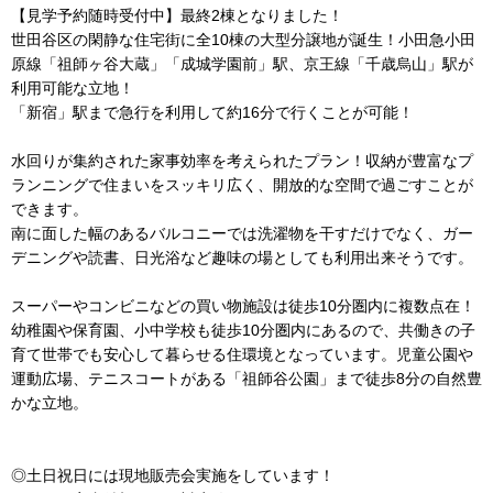
【見学予約随時受付中】最終2棟となりました！
世田谷区の閑静な住宅街に全10棟の大型分譲地が誕生！小田急小田
原線「祖師ヶ谷大蔵」「成城学園前」駅、京王線「千歳烏山」駅が
利用可能な立地！
「新宿」駅まで急行を利用して約16分で行くことが可能！
水回りが集約された家事効率を考えられたプラン！収納が豊富なプ
ランニングで住まいをスッキリ広く、開放的な空間で過ごすことが
できます。
南に面した幅のあるバルコニーでは洗濯物を干すだけでなく、ガー
デニングや読書、日光浴など趣味の場としても利用出来そうです。
スーパーやコンビニなどの買い物施設は徒歩10分圏内に複数点在！
幼稚園や保育園、小中学校も徒歩10分圏内にあるので、共働きの子
育て世帯でも安心して暮らせる住環境となっています。児童公園や
運動広場、テニスコートがある「祖師谷公園」まで徒歩8分の自然豊
かな立地。
◎土日祝日には現地販売会実施をしています！