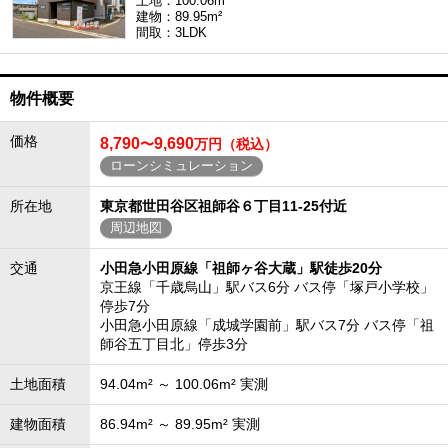
土地：100.06m²
建物：89.95m²
間取：3LDK
物件概要
価格
8,790
9,690
〜
万円（税込）
ローンシミュレーション
所在地
東京都世田谷区祖師谷６丁目11-25付近
周辺地図
交通
小田急小田原線「祖師ヶ谷大蔵」駅徒歩20分
京王線「千歳烏山」駅バス6分 バス停「塚戸小学校」
停歩7分
小田急小田原線「成城学園前」駅バス7分 バス停「祖
師谷五丁目北」停歩3分
土地面積
94.04m² ～ 100.06m² 実測
建物面積
86.94m² ～ 89.95m² 実測