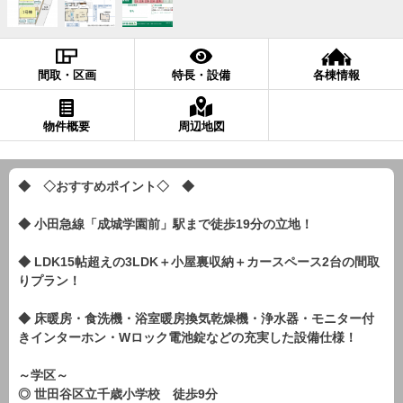
間取・区画
特長・設備
各棟情報
物件概要
周辺地図
◆ ◇おすすめポイント◇ ◆
◆ 小田急線「成城学園前」駅まで徒歩19分の立地！
◆ LDK15帖超えの3LDK＋小屋裏収納＋カースペース2台の間取
りプラン！
◆ 床暖房・食洗機・浴室暖房換気乾燥機・浄水器・モニター付
きインターホン・Wロック電池錠などの充実した設備仕様！
～学区～
◎ 世田谷区立千歳小学校 徒歩9分