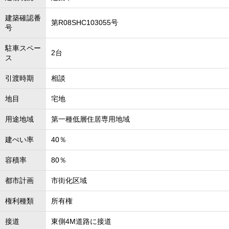
建築確認番
第R08SHC103055号
号
駐車スペー
2台
ス
引渡時期
相談
地目
宅地
用途地域
第一種低層住居専用地域
建ぺい率
40％
容積率
80％
都市計画
市街化区域
権利種類
所有権
接道
東側4M道路に接道