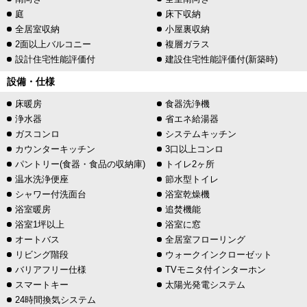
庭
床下収納
全居室収納
小屋裏収納
2面以上バルコニー
複層ガラス
設計住宅性能評価付
建設住宅性能評価付(新築時)
設備・仕様
床暖房
食器洗浄機
浄水器
省エネ給湯器
ガスコンロ
システムキッチン
カウンターキッチン
3口以上コンロ
パントリー(食器・食品の収納庫)
トイレ2ヶ所
温水洗浄便座
節水型トイレ
シャワー付洗面台
浴室乾燥機
浴室暖房
追焚機能
浴室1坪以上
浴室に窓
オートバス
全居室フローリング
リビング階段
ウォークインクローゼット
バリアフリー仕様
TVモニタ付インターホン
スマートキー
太陽光発電システム
24時間換気システム