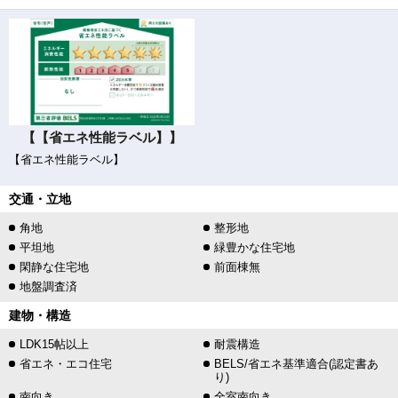
【【省エネ性能ラベル】】
【省エネ性能ラベル】
交通・立地
角地
整形地
平坦地
緑豊かな住宅地
閑静な住宅地
前面棟無
地盤調査済
建物・構造
LDK15帖以上
耐震構造
省エネ・エコ住宅
BELS/省エネ基準適合(認定書あ
り)
南向き
全室南向き