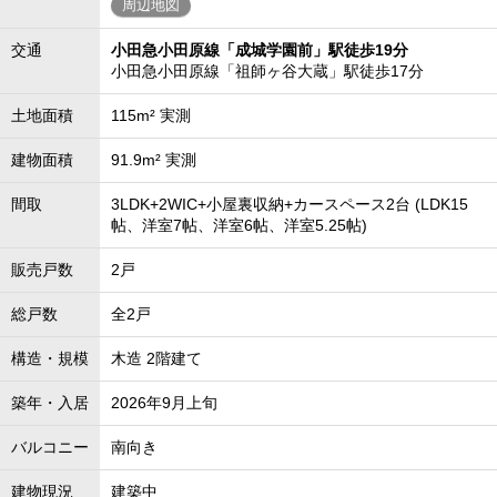
周辺地図
交通
小田急小田原線「成城学園前」駅徒歩19分
小田急小田原線「祖師ヶ谷大蔵」駅徒歩17分
土地面積
115m² 実測
建物面積
91.9m² 実測
間取
3LDK+2WIC+小屋裏収納+カースペース2台 (LDK15
帖、洋室7帖、洋室6帖、洋室5.25帖)
販売戸数
2戸
総戸数
全2戸
構造・規模
木造 2階建て
築年・入居
2026年9月上旬
バルコニー
南向き
建物現況
建築中