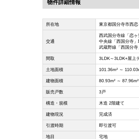
物件詳細情報
所在地
東京都国分寺市西恋
西武国分寺線「恋ヶ
交通
中央線「西国分寺」
武蔵野線「西国分寺
間取
3LDK～3LDK+屋
土地面積
101.36m² ～ 110.03
建物面積
80.93m² ～ 87.96m
販売戸数
3戸
構造・規模
木造 2階建て
建物現況
完成済
引渡時期
即引渡可
地目
宅地