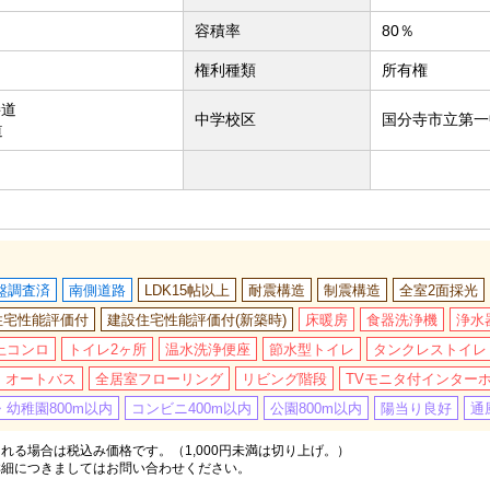
容積率
80％
権利種類
所有権
接道
中学校区
国分寺市立第一
道
盤調査済
南側道路
LDK15帖以上
耐震構造
制震構造
全室2面採光
住宅性能評価付
建設住宅性能評価付(新築時)
床暖房
食器洗浄機
浄水
上コンロ
トイレ2ヶ所
温水洗浄便座
節水型トイレ
タンクレストイレ
オートバス
全居室フローリング
リビング階段
TVモニタ付インター
幼稚園800m以内
コンビニ400m以内
公園800m以内
陽当り良好
通
る場合は税込み価格です。（1,000円未満は切り上げ。）
詳細につきましてはお問い合わせください。