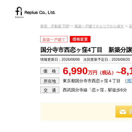
新宿 不動産 TOP
新築一戸建てをエリアから探す
新築一戸建て
国分寺市西恋ヶ窪4丁目 新築分譲
情報更新日：2026/08/06 次回更新予定日：2026/08/20
6,990
8,
価 格
万円（税込）〜
東京都国分寺市西恋ヶ窪４丁目
［
周
所在地
西武国分寺線「恋ヶ窪」駅徒歩6分
交 通