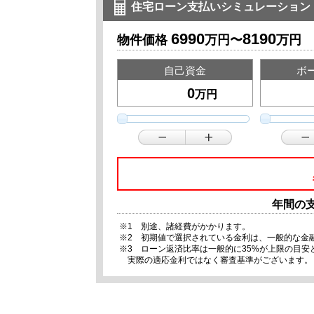
住宅ローン支払いシミュレーション
6990
8190
物件価格
万円〜
万円
自己資金
ボ
万円
年間の
※1 別途、諸経費がかかります。
※2 初期値で選択されている金利は、一般的な金
※3 ローン返済比率は一般的に35%が上限の目
実際の適応金利ではなく審査基準がございます。