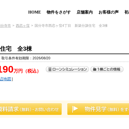
HOME
物件をさがす
店舗案内
お客様の声
初
国分寺市
西恋ヶ窪
国分寺市西恋ヶ窪4丁目 新築分譲住宅 全3棟
住宅 全3棟
 取引条件有効期限：2026/08/20
190
万円（税込）
辺地図
］