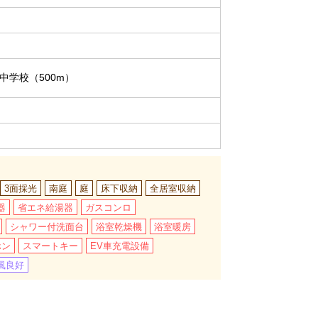
中学校（500m）
3面採光
南庭
庭
床下収納
全居室収納
器
省エネ給湯器
ガスコンロ
シャワー付洗面台
浴室乾燥機
浴室暖房
ホン
スマートキー
EV車充電設備
風良好