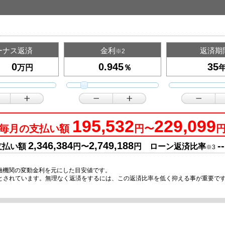
ーナス返済
金利
返済期
※2
万円
％
195,532
229,099
毎月の支払い額
円〜
2,346,384
2,749,188
--
支払い額
円〜
円 ローン返済比率
※3
融機関の変動金利を元にした目安値です。
安とされています。無理なく返済をするには、この返済比率を低く抑える事が重要で