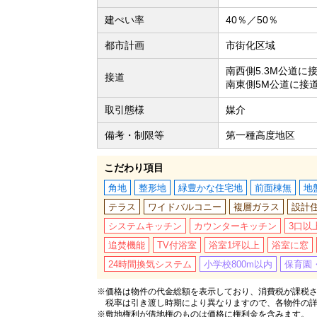
建ぺい率
40％／50％
都市計画
市街化区域
南西側5.3M公道に
接道
南東側5M公道に接
取引態様
媒介
備考・制限等
第一種高度地区
こだわり項目
角地
整形地
緑豊かな住宅地
前面棟無
地
テラス
ワイドバルコニー
複層ガラス
設計
システムキッチン
カウンターキッチン
3口以
追焚機能
TV付浴室
浴室1坪以上
浴室に窓
24時間換気システム
小学校800m以内
保育園・
※価格は物件の代金総額を表示しており、消費税が課税され
税率は引き渡し時期により異なりますので、各物件の
※敷地権利が借地権のものは価格に権利金を含みます。