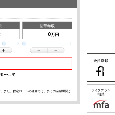
間
世帯年収
年
万円
円
--
％〜
％
す。また、住宅ローンの審査では、多くの金融機関が