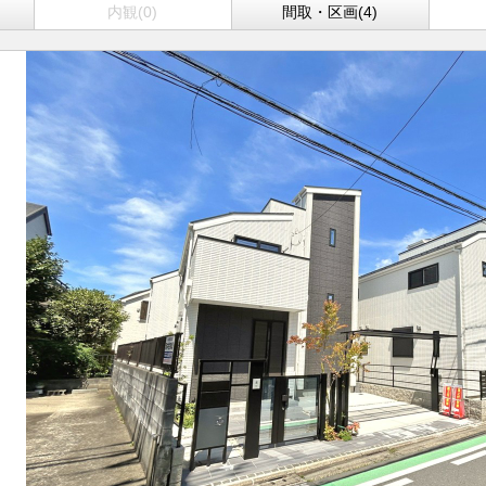
内観(0)
間取・区画(4)