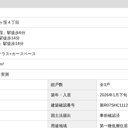
ヶ窪４丁目
窪」駅徒歩6分
駅徒歩14分
」駅徒歩14分
上テラス+カースペース
m²
² 実測
総戸数
全3戸
築年・入居
2026年1月下旬
建築確認番号
第R07SHC111
国土法届出
事前確認済
用途地域
第一種低層住居