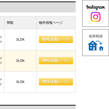
間取
物件情報ページ
²
3LDK
²
²
3LDK
²
²
3LDK
²