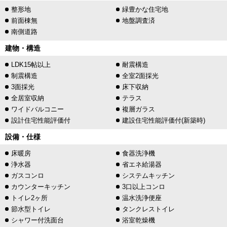
整形地
緑豊かな住宅地
前面棟無
地盤調査済
南側道路
建物・構造
LDK15帖以上
耐震構造
制震構造
全室2面採光
3面採光
床下収納
全居室収納
テラス
ワイドバルコニー
複層ガラス
設計住宅性能評価付
建設住宅性能評価付(新築時)
設備・仕様
床暖房
食器洗浄機
浄水器
省エネ給湯器
ガスコンロ
システムキッチン
カウンターキッチン
3口以上コンロ
トイレ2ヶ所
温水洗浄便座
節水型トイレ
タンクレストイレ
シャワー付洗面台
浴室乾燥機