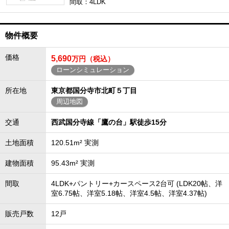
間取：4LDK
物件概要
価格
5,690
万円（税込）
ローンシミュレーション
所在地
東京都国分寺市北町５丁目
周辺地図
交通
西武国分寺線「鷹の台」駅徒歩15分
土地面積
120.51m² 実測
建物面積
95.43m² 実測
間取
4LDK+パントリー+カースペース2台可 (LDK20帖、洋
室6.75帖、洋室5.18帖、洋室4.5帖、洋室4.37帖)
販売戸数
12戸