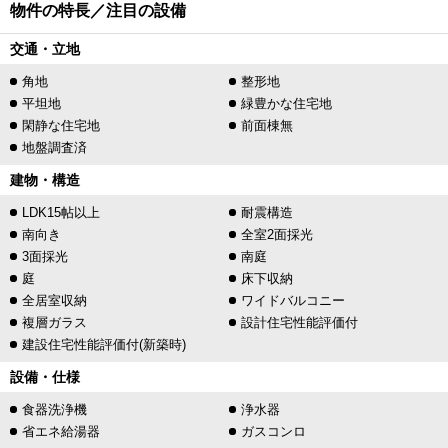
物件の特長／注目の設備
交通・立地
角地
整形地
平坦地
緑豊かな住宅地
閑静な住宅地
前面棟無
地盤調査済
建物・構造
LDK15帖以上
耐震構造
南向き
全室2面採光
3面採光
南庭
庭
床下収納
全居室収納
ワイドバルコニー
複層ガラス
設計住宅性能評価付
建設住宅性能評価付(新築時)
設備・仕様
食器洗浄機
浄水器
省エネ給湯器
ガスコンロ