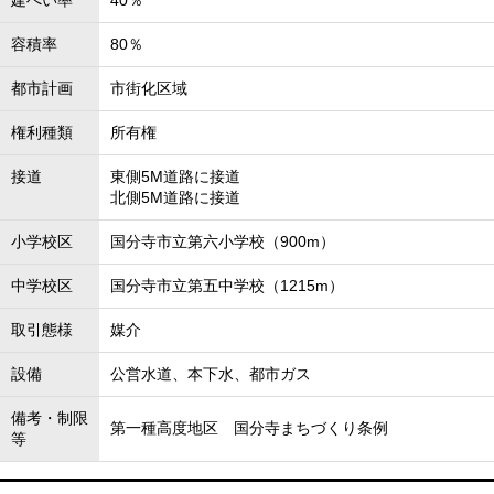
建ぺい率
40％
容積率
80％
都市計画
市街化区域
権利種類
所有権
接道
東側5M道路に接道
北側5M道路に接道
小学校区
国分寺市立第六小学校（900m）
中学校区
国分寺市立第五中学校（1215m）
取引態様
媒介
設備
公営水道、本下水、都市ガス
備考・制限
第一種高度地区 国分寺まちづくり条例
等