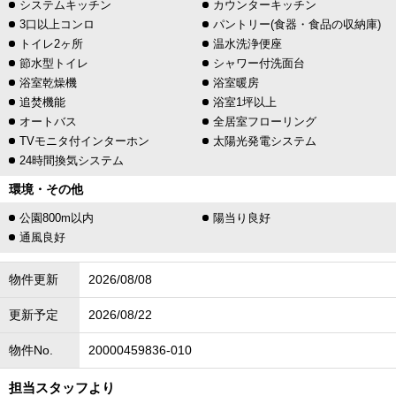
システムキッチン
カウンターキッチン
3口以上コンロ
パントリー(食器・食品の収納庫)
トイレ2ヶ所
温水洗浄便座
節水型トイレ
シャワー付洗面台
浴室乾燥機
浴室暖房
追焚機能
浴室1坪以上
オートバス
全居室フローリング
TVモニタ付インターホン
太陽光発電システム
24時間換気システム
環境・その他
公園800m以内
陽当り良好
通風良好
物件更新
2026/08/08
更新予定
2026/08/22
物件No.
20000459836-010
担当スタッフより