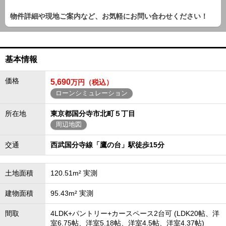
物件詳細や現地ご案内など、お気軽にお問い合わせください！
基本情報
価格
5,690
万円（税込）
ローンシミュレーション
所在地
東京都国分寺市北町５丁目
周辺地図
交通
西武国分寺線「鷹の台」駅徒歩15分
土地面積
120.51m² 実測
建物面積
95.43m² 実測
間取
4LDK+パントリー+カースペース2台可 (LDK20帖、洋
室6.75帖、洋室5.18帖、洋室4.5帖、洋室4.37帖)