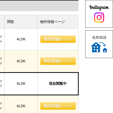
間取
物件情報ページ
²
4LDK
²
²
4LDK
²
²
4LDK
現在閲覧中
²
²
4LDK
²