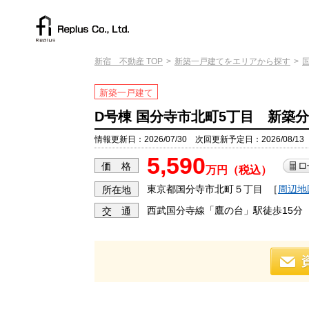
新宿 不動産 TOP
新築一戸建てをエリアから探す
新築一戸建て
D号棟 国分寺市北町5丁目 新築分
情報更新日：2026/07/30 次回更新予定日：2026/08/13
5,590
価 格
万円（税込）
東京都国分寺市北町５丁目
［
周辺地
所在地
西武国分寺線「鷹の台」駅徒歩15分
交 通