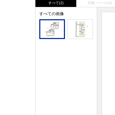
すべて(2)
外観･パース(0)
すべての画像