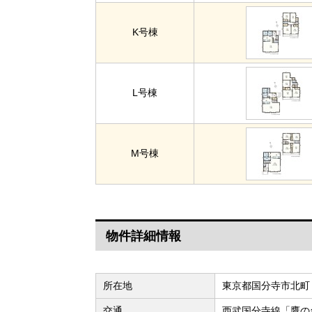
K号棟
L号棟
M号棟
物件詳細情報
所在地
東京都国分寺市北町
交通
西武国分寺線「鷹の