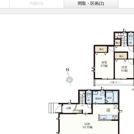
内観(0)
間取・区画(2)