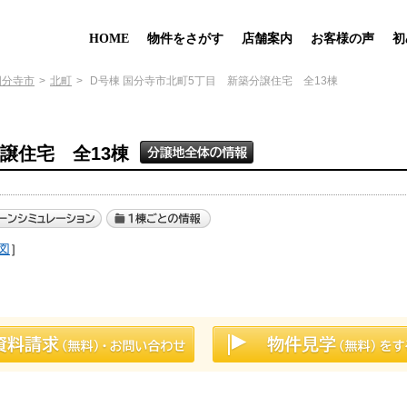
HOME
物件をさがす
店舗案内
お客様の声
初
国分寺市
北町
D号棟 国分寺市北町5丁目 新築分譲住宅 全13棟
譲住宅 全13棟
図
］