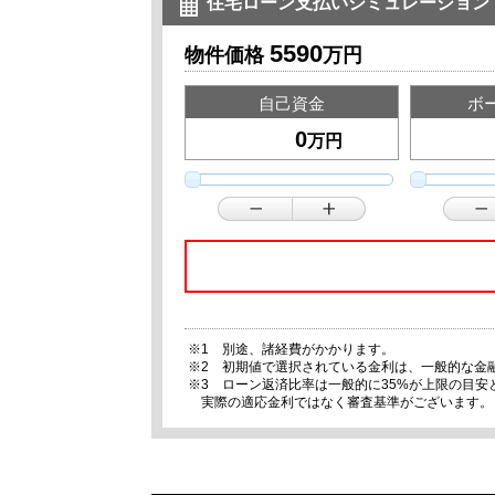
住宅ローン支払いシミュレーション
5590
物件価格
万円
自己資金
ボ
万円
※1 別途、諸経費がかかります。
※2 初期値で選択されている金利は、一般的な金
※3 ローン返済比率は一般的に35%が上限の目
実際の適応金利ではなく審査基準がございます。