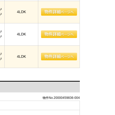
²
4LDK
²
²
4LDK
²
²
4LDK
²
物件No.20000459836-004