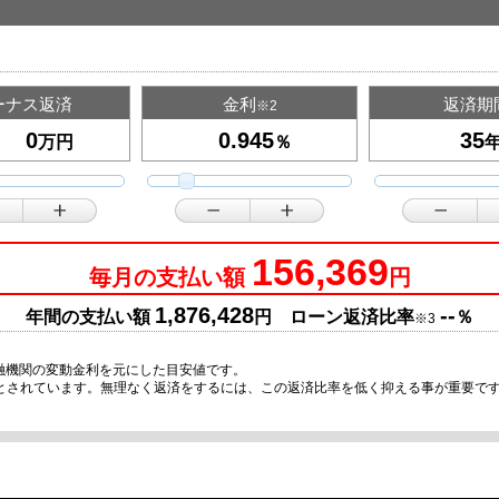
ーナス返済
金利
返済期
※2
万円
％
156,369
毎月の支払い額
円
1,876,428
--
年間の支払い額
円 ローン返済比率
％
※3
融機関の変動金利を元にした目安値です。
安とされています。無理なく返済をするには、この返済比率を低く抑える事が重要で