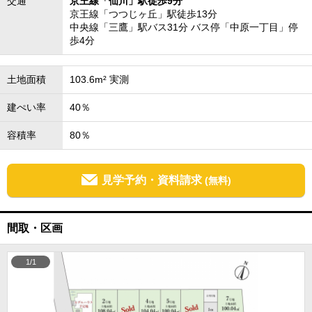
交通
京王線「仙川」駅徒歩9分
京王線「つつじヶ丘」駅徒歩13分
中央線「三鷹」駅バス31分 バス停「中原一丁目」停
歩4分
土地面積
103.6m² 実測
建ぺい率
40％
容積率
80％
見学予約・資料請求
(無料)
間取・区画
1/1