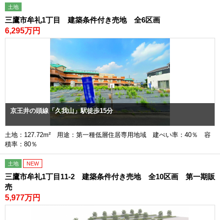
土地
三鷹市牟礼1丁目 建築条件付き売地 全6区画
6,295万円
京王井の頭線「久我山」駅徒歩15分
土地：127.72m² 用途：第一種低層住居専用地域 建ぺい率：40％ 容
積率：80％
土地
NEW
三鷹市牟礼1丁目11-2 建築条件付き売地 全10区画 第一期販
売
5,977万円