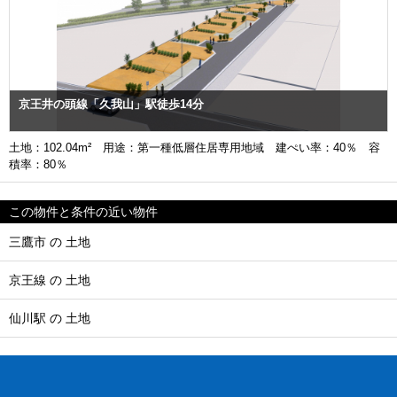
京王井の頭線「久我山」駅徒歩14分
土地：102.04m² 用途：第一種低層住居専用地域 建ぺい率：40％ 容
積率：80％
この物件と条件の近い物件
三鷹市 の 土地
京王線 の 土地
仙川駅 の 土地