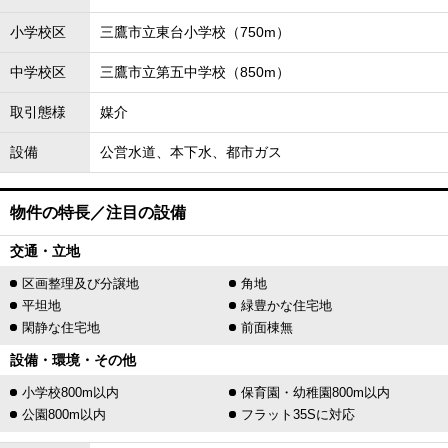
小学校区
三鷹市立東台小学校（750m）
中学校区
三鷹市立第五中学校（850m）
取引態様
媒介
設備
公営水道、本下水、都市ガス
物件の特長／注目の設備
交通・立地
区画整理及び分譲地
角地
平坦地
緑豊かな住宅地
閑静な住宅地
前面棟無
設備・環境・その他
小学校800m以内
保育園・幼稚園800m以内
公園800m以内
フラット35Sに対応