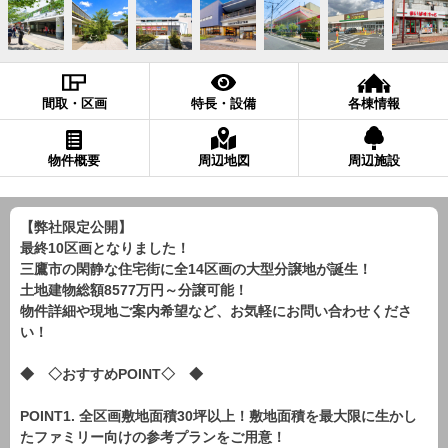
間取・区画
特長・設備
各棟情報
物件概要
周辺地図
周辺施設
【弊社限定公開】
最終10区画となりました！
三鷹市の閑静な住宅街に全14区画の大型分譲地が誕生！
土地建物総額8577万円～分譲可能！
物件詳細や現地ご案内希望など、お気軽にお問い合わせくださ
い！
◆ ◇おすすめPOINT◇ ◆
POINT1. 全区画敷地面積30坪以上！敷地面積を最大限に生かし
たファミリー向けの参考プランをご用意！