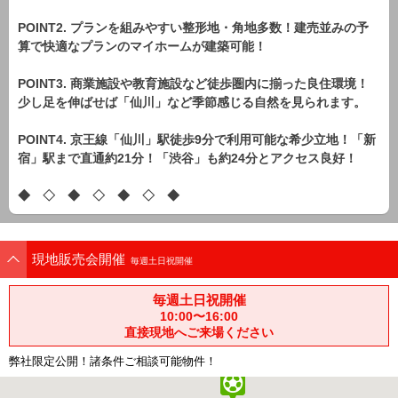
POINT2. プランを組みやすい整形地・角地多数！建売並みの予
算で快適なプランのマイホームが建築可能！
POINT3. 商業施設や教育施設など徒歩圏内に揃った良住環境！
少し足を伸ばせば「仙川」など季節感じる自然を見られます。
POINT4. 京王線「仙川」駅徒歩9分で利用可能な希少立地！「新
宿」駅まで直通約21分！「渋谷」も約24分とアクセス良好！
◆ ◇ ◆ ◇ ◆ ◇ ◆
現地販売会開催
毎週土日祝開催
毎週土日祝開催
10:00〜16:00
直接現地へご来場ください
弊社限定公開！諸条件ご相談可能物件！