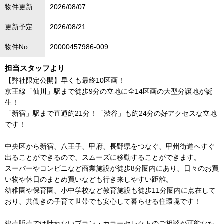
物件更新
2026/08/07
更新予定
2026/08/21
物件No.
20000457986-009
担当スタッフより
【弊社限定公開】早くも最終10区画！
京王線「仙川」駅まで徒歩9分の立地に全14区画の大型分譲地が誕
生！
「新宿」駅まで直通約21分！「渋谷」も約24分の好アクセスな立地
です！
中央区から新宿、八王子、甲府、長野県をつなぐ、甲州街道へすぐ
出ることができるので、スムーズに移動することができます。
スーパーやコンビニなど商業施設が徒歩8分圏内にあり、日々のお買
い物や休日のまとめ買いなども行き来しやすい距離。
幼稚園や保育園、小中学校など教育施設も徒歩11分圏内に点在して
おり、共働きの子育て世帯でも安心して暮らせる住環境です！
建売販売では叶わないプラン・カラーセレクトのご相談が可能なた