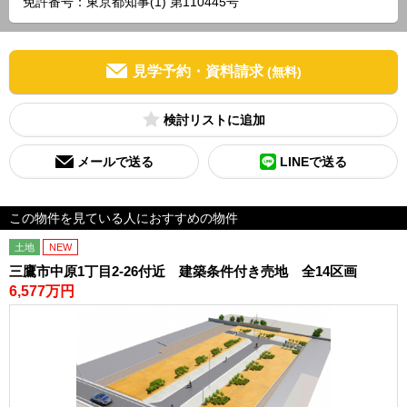
免許番号：東京都知事(1) 第110445号
見学予約・資料請求
(無料)
検討リスト
メールで送る
LINEで送る
この物件を見ている人におすすめの物件
土地
NEW
三鷹市中原1丁目2-26付近 建築条件付き売地 全14区画
6,577万円