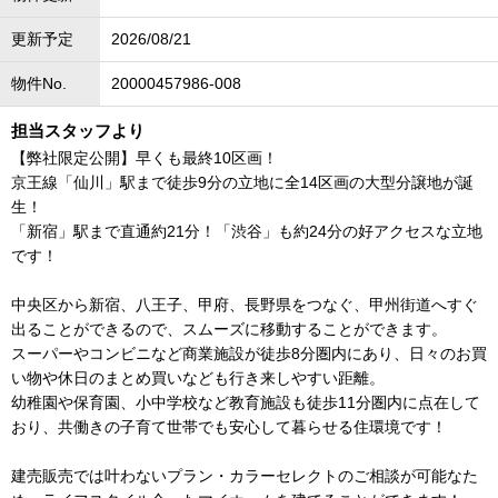
更新予定
2026/08/21
物件No.
20000457986-008
担当スタッフより
【弊社限定公開】早くも最終10区画！
京王線「仙川」駅まで徒歩9分の立地に全14区画の大型分譲地が誕
生！
「新宿」駅まで直通約21分！「渋谷」も約24分の好アクセスな立地
です！
中央区から新宿、八王子、甲府、長野県をつなぐ、甲州街道へすぐ
出ることができるので、スムーズに移動することができます。
スーパーやコンビニなど商業施設が徒歩8分圏内にあり、日々のお買
い物や休日のまとめ買いなども行き来しやすい距離。
幼稚園や保育園、小中学校など教育施設も徒歩11分圏内に点在して
おり、共働きの子育て世帯でも安心して暮らせる住環境です！
建売販売では叶わないプラン・カラーセレクトのご相談が可能なた