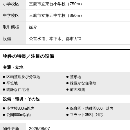
小学校区
三鷹市立東台小学校（750m）
中学校区
三鷹市立第五中学校（850m）
取引態様
媒介
設備
公営水道、本下水、都市ガス
物件の特長／注目の設備
交通・立地
区画整理及び分譲地
整形地
平坦地
緑豊かな住宅地
閑静な住宅地
前面棟無
設備・環境・その他
小学校800m以内
保育園・幼稚園800m以内
公園800m以内
フラット35Sに対応
物件更新
2026/08/07