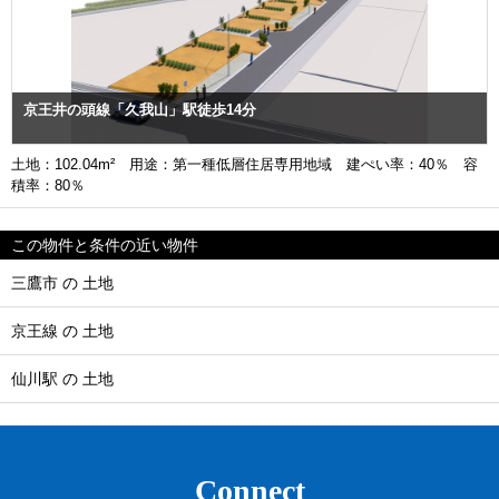
京王井の頭線「久我山」駅徒歩14分
土地：102.04m² 用途：第一種低層住居専用地域 建ぺい率：40％ 容
積率：80％
この物件と条件の近い物件
三鷹市 の 土地
京王線 の 土地
仙川駅 の 土地
Connect