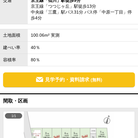
交通
京王線「仙川」駅徒歩9分
京王線「つつじヶ丘」駅徒歩13分
中央線「三鷹」駅バス31分 バス停「中原一丁目」停
歩4分
土地面積
100.06m² 実測
建ぺい率
40％
容積率
80％
見学予約・資料請求
(無料)
間取・区画
1/1