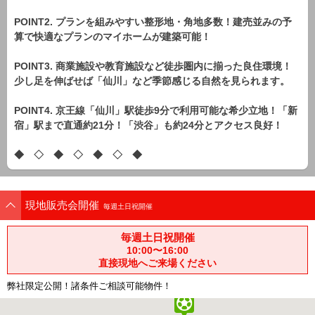
POINT2. プランを組みやすい整形地・角地多数！建売並みの予
算で快適なプランのマイホームが建築可能！
POINT3. 商業施設や教育施設など徒歩圏内に揃った良住環境！
少し足を伸ばせば「仙川」など季節感じる自然を見られます。
POINT4. 京王線「仙川」駅徒歩9分で利用可能な希少立地！「新
宿」駅まで直通約21分！「渋谷」も約24分とアクセス良好！
◆ ◇ ◆ ◇ ◆ ◇ ◆
現地販売会開催
毎週土日祝開催
毎週土日祝開催
10:00〜16:00
直接現地へご来場ください
弊社限定公開！諸条件ご相談可能物件！