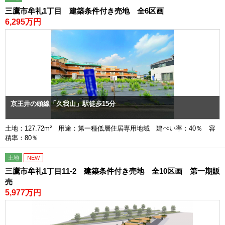
三鷹市牟礼1丁目 建築条件付き売地 全6区画
6,295万円
京王井の頭線「久我山」駅徒歩15分
土地：127.72m² 用途：第一種低層住居専用地域 建ぺい率：40％ 容
積率：80％
土地
NEW
三鷹市牟礼1丁目11-2 建築条件付き売地 全10区画 第一期販
売
5,977万円