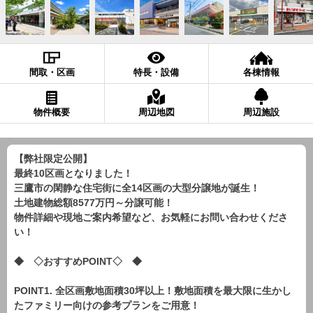
間取・区画
特長・設備
各棟情報
物件概要
周辺地図
周辺施設
【弊社限定公開】
最終10区画となりました！
三鷹市の閑静な住宅街に全14区画の大型分譲地が誕生！
土地建物総額8577万円～分譲可能！
物件詳細や現地ご案内希望など、お気軽にお問い合わせくださ
い！
◆ ◇おすすめPOINT◇ ◆
POINT1. 全区画敷地面積30坪以上！敷地面積を最大限に生かし
たファミリー向けの参考プランをご用意！