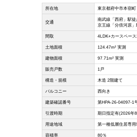
所在地
東京都府中市本宿町
南武線「西府」駅徒
交通
京王線「分倍河原」
間取
4LDK+カースペース2
土地面積
124.47m² 実測
建物面積
97.71m² 実測
販売戸数
1戸
構造・規模
木造 2階建て
バルコニー
西向き
建築確認番号
第HPA-26-04097-1
引渡時期
期日指定有(2026年
用途地域
第一種低層住居専用
容積率
80％