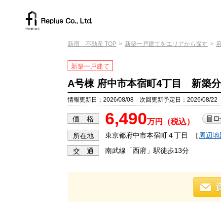
新宿 不動産 TOP
新築一戸建てをエリアから探す
新築一戸建て
A号棟 府中市本宿町4丁目 新築
情報更新日：2026/08/08 次回更新予定日：2026/08/22
6,490
価 格
万円（税込）
東京都府中市本宿町４丁目
［
周辺地
所在地
南武線「西府」駅徒歩13分
交 通