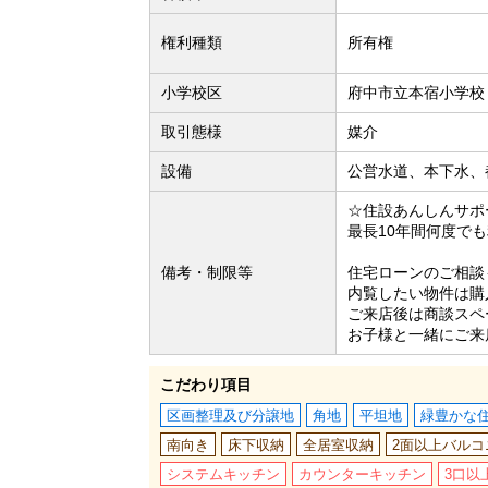
権利種類
所有権
小学校区
府中市立本宿小学校（
取引態様
媒介
設備
公営水道、本下水、
☆住設あんしんサポ
最長10年間何度で
備考・制限等
住宅ローンのご相談
内覧したい物件は購
ご来店後は商談スペ
お子様と一緒にご来
こだわり項目
区画整理及び分譲地
角地
平坦地
緑豊かな
南向き
床下収納
全居室収納
2面以上バルコ
システムキッチン
カウンターキッチン
3口以