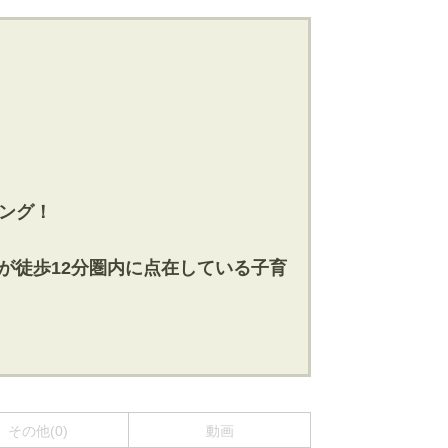
！
ニング！
設が徒歩12分圏内に点在している子育
その他(0)
動画