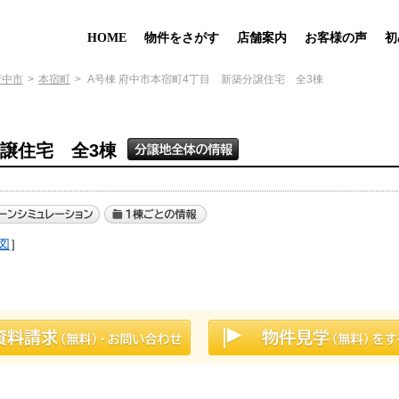
HOME
物件をさがす
店舗案内
お客様の声
初
府中市
本宿町
A号棟 府中市本宿町4丁目 新築分譲住宅 全3棟
分譲住宅 全3棟
図
］