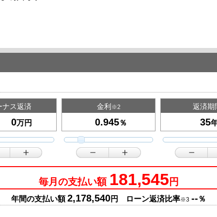
ーナス返済
金利
返済期
※2
万円
％
181,545
毎月の支払い額
円
2,178,540
--
年間の支払い額
円 ローン返済比率
％
※3