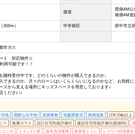
西側4M公
接道
南側4M道
300m）
中学校区
府中市立府
都市ガス
ート 対応物件☆
も利用可能です！！
も随時受付中です。どのくらいの物件が購入できるのか。
入できるのか。月々のローンはいくらくらいになるのかなど、お気軽に
ースから見える場所にキッズスペースを用意しております♪
店ください♪
住宅地
閑静な住宅地
前面棟無
地盤調査済
南側道路
LDK15帖以上
ニー
複層ガラス
設計住宅性能評価付
建設住宅性能評価付(新築時)
上コンロ
トイレ2ヶ所
温水洗浄便座
節水型トイレ
シャワー付洗面台