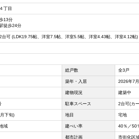
４丁目
歩13分
駅徒歩24分
台可 (LDK19.75帖、洋室7.5帖、洋室5.5帖、洋室4.43帖、洋室4.12帖)
総戸数
全3戸
築年・入居
2026年7
建物現況
建築中
号
駐車スペース
2台可(カ
8月下旬)
地目
宅地
地域
建ぺい率
40％／50
都市計画
市街化区