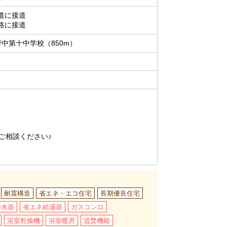
道に接道
路に接道
中第十中学校（850m）
ご相談ください♪
耐震構造
省エネ・エコ住宅
長期優良住宅
浄水器
省エネ給湯器
ガスコンロ
浴室乾燥機
浴室暖房
追焚機能