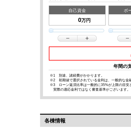
自己資金
ボ
万円
年間の
※1 別途、諸経費がかかります。
※2 初期値で選択されている金利は、一般的な金
※3 ローン返済比率は一般的に35%が上限の目
実際の適応金利ではなく審査基準がございます。
各棟情報