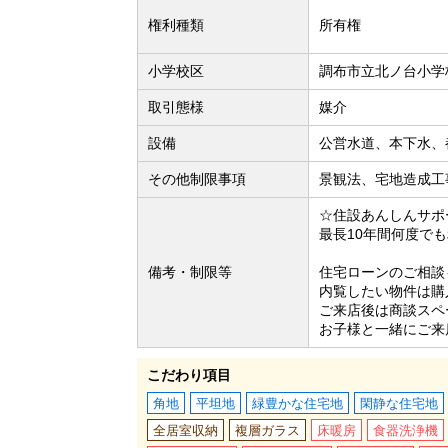
権利種類
所有権
小学校区
調布市立北ノ台小学校
取引態様
媒介
設備
公営水道、本下水、
その他制限事項
景観法、宅地造成工
☆住設あんしんサポ
最長10年間何度で
備考・制限等
住宅ローンのご相談
内覧したい物件は購
ご来店後は商談スペ
お子様と一緒にご来
こだわり項目
角地
平坦地
緑豊かな住宅地
閑静な住宅地
全居室収納
複層ガラス
床暖房
食器洗浄機