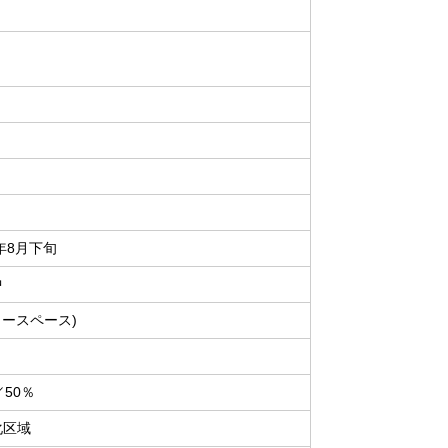
6年8月下旬
中
カースペース)
／50％
化区域