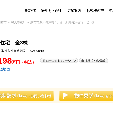
HOME
物件をさがす
店舗案内
お客様の声
初
調布市
深大寺東町
調布市深大寺東町7丁目 新築分譲住宅 全3棟
住宅 全3棟
 取引条件有効期限：2026/08/15
198
万円（税込）
辺地図
］