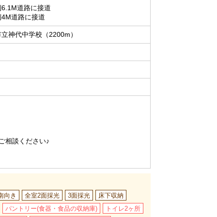
6.1M道路に接道
側4M道路に接道
立神代中学校（2200m）
ご相談ください♪
南向き
全室2面採光
3面採光
床下収納
パントリー(食器・食品の収納庫)
トイレ2ヶ所