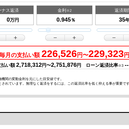
ーナス返済
金利
返済期
※2
万円
％
226,526
229,323
毎月の支払い額
円〜
2,718,312
2,751,876
--
支払い額
円〜
円 ローン返済比率
※3
融機関の変動金利を元にした目安値です。
安とされています。無理なく返済をするには、この返済比率を低く抑える事が重要で