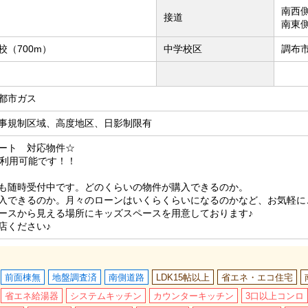
南西側
接道
南東
（700m）
中学校区
調布市
都市ガス
事規制区域、高度地区、日影制限有
ート 対応物件☆
も利用可能です！！
も随時受付中です。どのくらいの物件が購入できるのか。
入できるのか。月々のローンはいくらくらいになるのかなど、お気軽に
ースから見える場所にキッズスペースを用意しております♪
店ください♪
前面棟無
地盤調査済
南側道路
LDK15帖以上
省エネ・エコ住宅
省エネ給湯器
システムキッチン
カウンターキッチン
3口以上コンロ