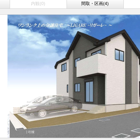
内観(0)
間取・区画(4)