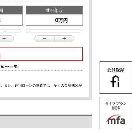
間
世帯年収
年
万円
円
--
％〜
％
す。また、住宅ローンの審査では、多くの金融機関が