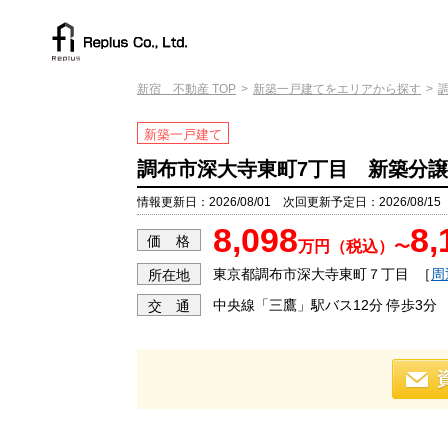
新宿 不動産 TOP
新築一戸建てをエリアから探す
新築一戸建て
調布市深大寺東町7丁目 新築分譲
情報更新日：2026/08/01 次回更新予定日：2026/08/15
8,098
8,
価 格
万円（税込）〜
東京都調布市深大寺東町７丁目
［
周
所在地
中央線「三鷹」駅バス12分 停歩3分
交 通