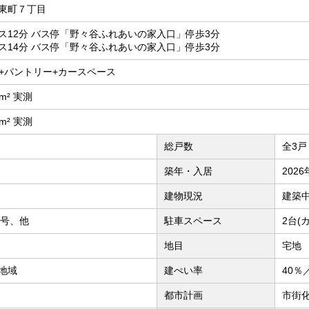
東町７丁目
ス12分 バス停「野々谷ふれあいの家入口」停歩3分
ス14分 バス停「野々谷ふれあいの家入口」停歩3分
WIC+パントリー+カースペース
2m² 実測
9m² 実測
総戸数
全3戸
築年・入居
202
建物現況
建築
69号、他
駐車スペース
2台(
地目
宅地
地域
建ぺい率
40％
都市計画
市街