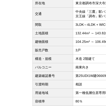
所在地
東京都調布市深大寺
中央線「三鷹」駅バ
交通
京王線「調布」駅バ
間取
3LDK～4LDK + 
土地面積
132.44m² ～ 143.8
建物面積
104.25m² ～ 106.4
販売戸数
3戸
構造・規模
木造 2階建て
バルコニー
南東向き
建築確認番号
第25UDI1W建066
引渡時期
相談
用途地域
第一種低層住居専用
容積率
80％