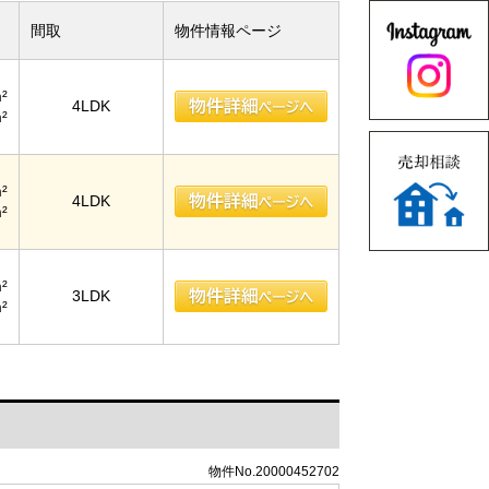
間取
物件情報ページ
²
4LDK
²
²
4LDK
²
²
3LDK
²
物件No.20000452702