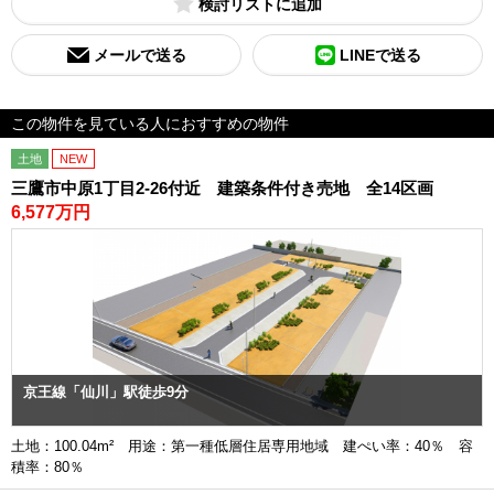
検討リスト
メールで送る
LINEで送る
この物件を見ている人におすすめの物件
土地
NEW
三鷹市中原1丁目2-26付近 建築条件付き売地 全14区画
6,577万円
京王線「仙川」駅徒歩9分
土地：100.04m² 用途：第一種低層住居専用地域 建ぺい率：40％ 容
積率：80％