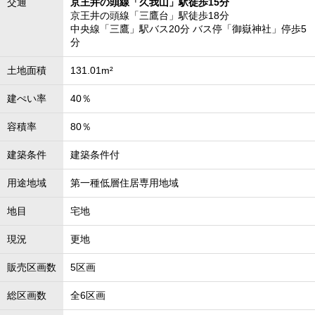
交通
京王井の頭線「久我山」駅徒歩15分
京王井の頭線「三鷹台」駅徒歩18分
中央線「三鷹」駅バス20分 バス停「御嶽神社」停歩5
分
土地面積
131.01m²
建ぺい率
40％
容積率
80％
建築条件
建築条件付
用途地域
第一種低層住居専用地域
地目
宅地
現況
更地
販売区画数
5区画
総区画数
全6区画