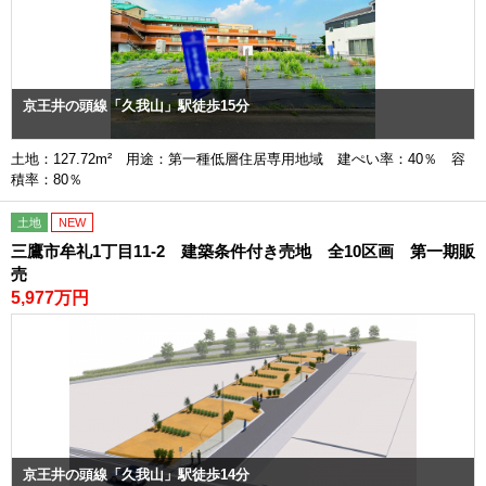
京王井の頭線「久我山」駅徒歩15分
土地：127.72m² 用途：第一種低層住居専用地域 建ぺい率：40％ 容
積率：80％
土地
NEW
三鷹市牟礼1丁目11-2 建築条件付き売地 全10区画 第一期販
売
5,977万円
京王井の頭線「久我山」駅徒歩14分