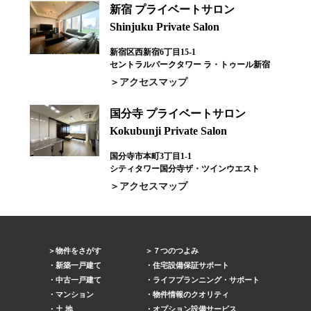
新宿 プライベートサロン
Shinjuku Private Salon
新宿区西新宿6丁目15-1
セントラルパークタワー ラ・トゥール新宿
アクセスマップ
国分寺 プライベートサロン
Kokubunji Private Salon
国分寺市本町3丁目1-1
シティタワー国分寺ザ・ツインウエスト
アクセスマップ
物件をさがす
７つのつよみ
新築一戸建て
住宅設備保証サポート
中古一戸建て
ライフプランニング・サポート
マンション
物件情報のクオリティ
土 地
オプション設備サービス