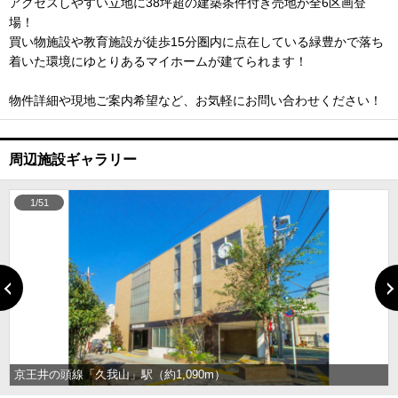
アクセスしやすい立地に38坪超の建築条件付き売地が全6区画登
場！
買い物施設や教育施設が徒歩15分圏内に点在している緑豊かで落ち
着いた環境にゆとりあるマイホームが建てられます！
物件詳細や現地ご案内希望など、お気軽にお問い合わせください！
周辺施設ギャラリー
1/51
京王井の頭線「久我山」駅（約1,090m）