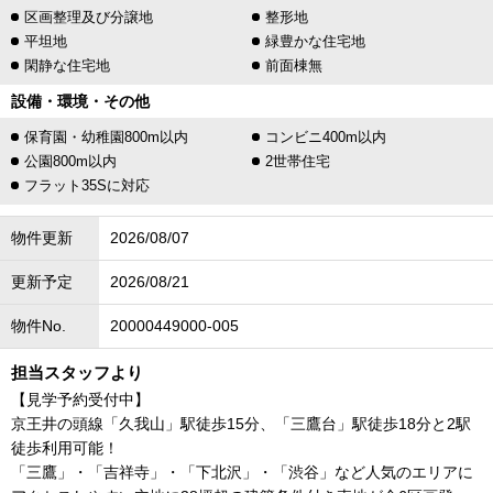
区画整理及び分譲地
整形地
平坦地
緑豊かな住宅地
閑静な住宅地
前面棟無
設備・環境・その他
保育園・幼稚園800m以内
コンビニ400m以内
公園800m以内
2世帯住宅
フラット35Sに対応
物件更新
2026/08/07
更新予定
2026/08/21
物件No.
20000449000-005
担当スタッフより
【見学予約受付中】
京王井の頭線「久我山」駅徒歩15分、「三鷹台」駅徒歩18分と2駅
徒歩利用可能！
「三鷹」・「吉祥寺」・「下北沢」・「渋谷」など人気のエリアに