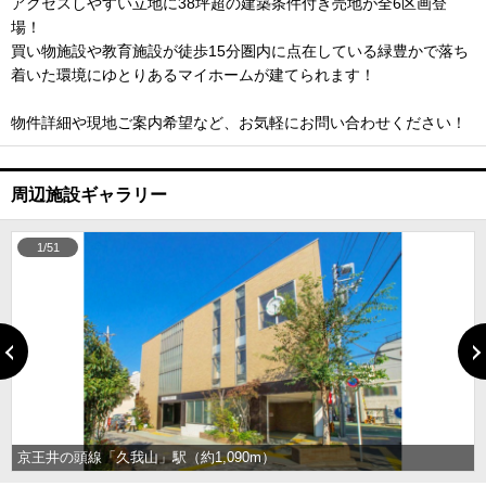
アクセスしやすい立地に38坪超の建築条件付き売地が全6区画登
場！
買い物施設や教育施設が徒歩15分圏内に点在している緑豊かで落ち
着いた環境にゆとりあるマイホームが建てられます！
物件詳細や現地ご案内希望など、お気軽にお問い合わせください！
周辺施設ギャラリー
1/51
京王井の頭線「久我山」駅（約1,090m）