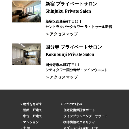
新宿 プライベートサロン
Shinjuku Private Salon
新宿区西新宿6丁目15-1
セントラルパークタワー ラ・トゥール新宿
アクセスマップ
国分寺 プライベートサロン
Kokubunji Private Salon
国分寺市本町3丁目1-1
シティタワー国分寺ザ・ツインウエスト
アクセスマップ
物件をさがす
７つのつよみ
新築一戸建て
住宅設備保証サポート
中古一戸建て
ライフプランニング・サポート
マンション
物件情報のクオリティ
土 地
オプション設備サービス