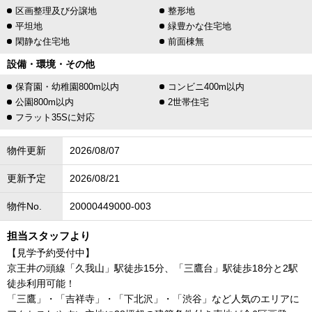
区画整理及び分譲地
整形地
平坦地
緑豊かな住宅地
閑静な住宅地
前面棟無
設備・環境・その他
保育園・幼稚園800m以内
コンビニ400m以内
公園800m以内
2世帯住宅
フラット35Sに対応
物件更新
2026/08/07
更新予定
2026/08/21
物件No.
20000449000-003
担当スタッフより
【見学予約受付中】
京王井の頭線「久我山」駅徒歩15分、「三鷹台」駅徒歩18分と2駅
徒歩利用可能！
「三鷹」・「吉祥寺」・「下北沢」・「渋谷」など人気のエリアに