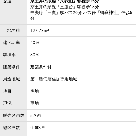
交通
京王井の頭線「久我山」駅徒歩15分
京王井の頭線「三鷹台」駅徒歩18分
中央線「三鷹」駅バス20分 バス停「御嶽神社」停歩5
分
土地面積
127.72m²
建ぺい率
40％
容積率
80％
建築条件
建築条件付
用途地域
第一種低層住居専用地域
地目
宅地
現況
更地
販売区画数
5区画
総区画数
全6区画