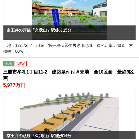
京王井の頭線「久我山」駅徒歩15分
土地：127.72m² 用途：第一種低層住居専用地域 建ぺい率：40％ 容
積率：80％
土地
NEW
三鷹市牟礼1丁目11-2 建築条件付き売地 全10区画 最終9区
画
5,977万円
京王井の頭線「久我山」駅徒歩14分