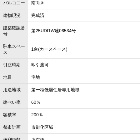
バルコニー
南向き
建物現況
完成済
建築確認番
第25UDI1W建06534号
号
駐車スペー
1台(カースペース)
ス
引渡時期
即引渡可
地目
宅地
用途地域
第一種低層住居専用地域
建ぺい率
60％
容積率
200％
都市計画
市街化区域
権利種類
所有権