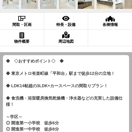
間取・区画
特長・設備
各棟情報
物件概要
周辺地図
◆ ◇おすすめポイント◇ ◆
◆ 東京メトロ有楽町線「平和台」駅まで徒歩12分の立地！
◆ LDK14帖超の3LDK+カースペースの間取りプラン！
◆ 食洗機・浴室暖房換気乾燥機・浄水器などの充実した設備仕
様！
～学区～
◎ 開進第一小学校 徒歩6分
◎ 開進第一中学校 徒歩8分