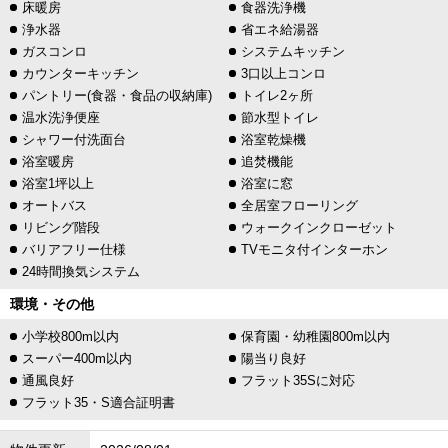
床暖房
食器洗浄機
浄水器
省エネ給湯器
ガスコンロ
システムキッチン
カウンターキッチン
3口以上コンロ
パントリー(食器・食品の収納庫)
トイレ2ヶ所
温水洗浄便座
節水型トイレ
シャワー付洗面台
浴室乾燥機
浴室暖房
追焚機能
浴室1坪以上
浴室に窓
オートバス
全居室フローリング
リビング階段
ウォークインクローゼット
バリアフリー仕様
TVモニタ付インターホン
24時間換気システム
環境・その他
小学校800m以内
保育園・幼稚園800m以内
スーパー400m以内
陽当り良好
通風良好
フラット35Sに対応
フラット35・S適合証明書