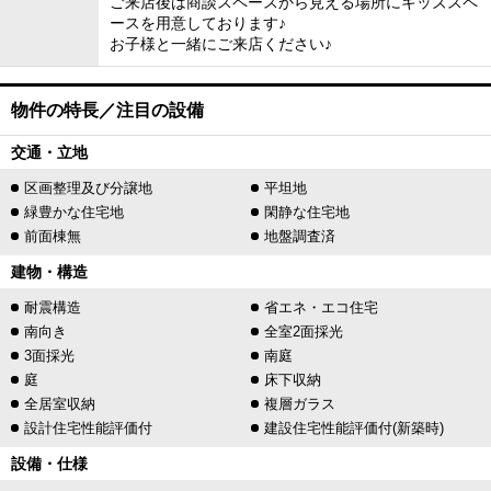
ご来店後は商談スペースから見える場所にキッズスペ
ースを用意しております♪
お子様と一緒にご来店ください♪
物件の特長／注目の設備
交通・立地
区画整理及び分譲地
平坦地
緑豊かな住宅地
閑静な住宅地
前面棟無
地盤調査済
建物・構造
耐震構造
省エネ・エコ住宅
南向き
全室2面採光
3面採光
南庭
庭
床下収納
全居室収納
複層ガラス
設計住宅性能評価付
建設住宅性能評価付(新築時)
設備・仕様