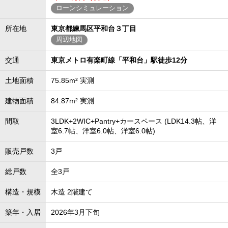
ローンシミュレーション
所在地
東京都練馬区平和台３丁目
周辺地図
交通
東京メトロ有楽町線「平和台」駅徒歩12分
土地面積
75.85m² 実測
建物面積
84.87m² 実測
間取
3LDK+2WIC+Pantry+カースペース (LDK14.3帖、洋
室6.7帖、洋室6.0帖、洋室6.0帖)
販売戸数
3戸
総戸数
全3戸
構造・規模
木造 2階建て
築年・入居
2026年3月下旬