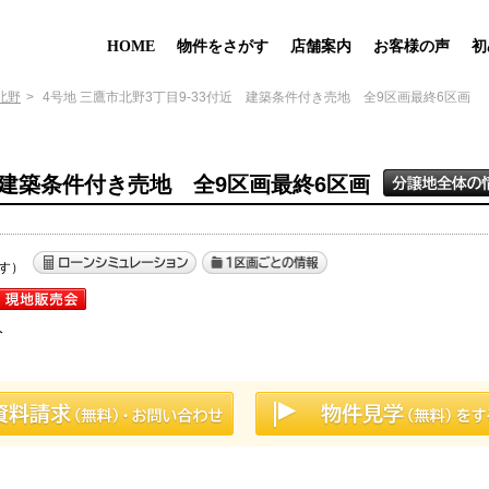
HOME
物件をさがす
店舗案内
お客様の声
初
北野
4号地 三鷹市北野3丁目9-33付近 建築条件付き売地 全9区画最終6区画
近 建築条件付き売地 全9区画最終6区画
す）
分