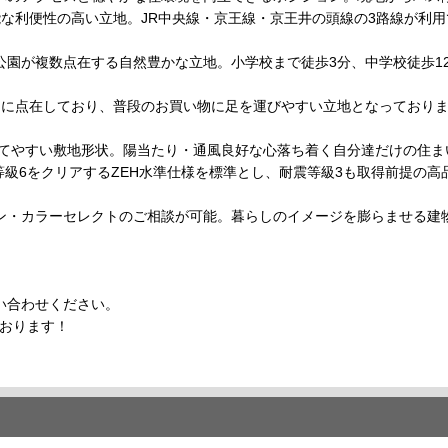
能な利便性の高い立地。JR中央線・京王線・京王井の頭線の3路線が利
公園が複数点在する自然豊かな立地。小学校まで徒歩3分、中学校徒歩1
内に点在しており、普段のお買い物に足を運びやすい立地となっており
建てやすい敷地形状。陽当たり・通風良好な心落ち着く自分達だけの住
等級6をクリアするZEH水準仕様を標準とし、耐震等級3も取得前提の
ン・カラーセレクトのご相談が可能。暮らしのイメージを膨らませる建
い合わせください。
ております！