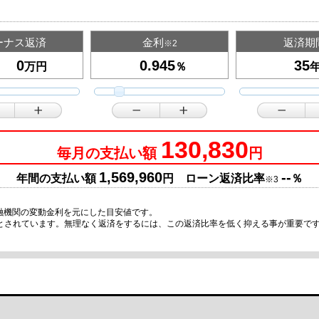
ーナス返済
金利
返済期
※2
万円
％
130,830
毎月の支払い額
円
1,569,960
--
年間の支払い額
円 ローン返済比率
％
※3
融機関の変動金利を元にした目安値です。
安とされています。無理なく返済をするには、この返済比率を低く抑える事が重要で