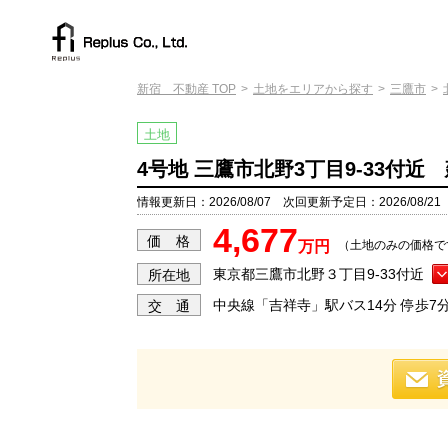
新宿 不動産 TOP
土地をエリアから探す
三鷹市
土地
4号地 三鷹市北野3丁目9-33付
情報更新日：2026/08/07 次回更新予定日：2026/08/21
4,677
価 格
万円
（土地のみの価格で
東京都三鷹市北野３丁目9-33付近
所在地
中央線「吉祥寺」駅バス14分 停歩7
交 通