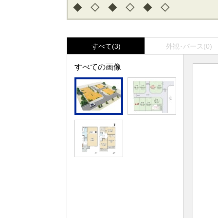
◆ ◇ ◆ ◇ ◆ ◇
すべて(3)
外観･パース(0)
すべての画像