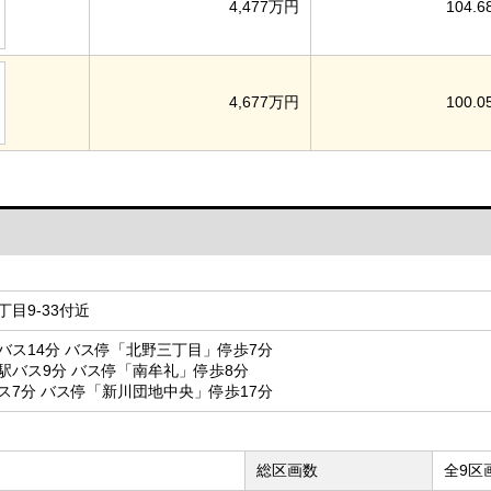
4,477万円
104.6
4,677万円
100.0
目9-33付近
バス14分 バス停「北野三丁目」停歩7分
駅バス9分 バス停「南牟礼」停歩8分
ス7分 バス停「新川団地中央」停歩17分
総区画数
全9区