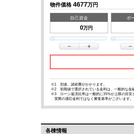
4677
物件価格
万円
自己資金
ボ
万円
※1 別途、諸経費がかかります。
※2 初期値で選択されている金利は、一般的な金
※3 ローン返済比率は一般的に35%が上限の目
実際の適応金利ではなく審査基準がございます。
各棟情報