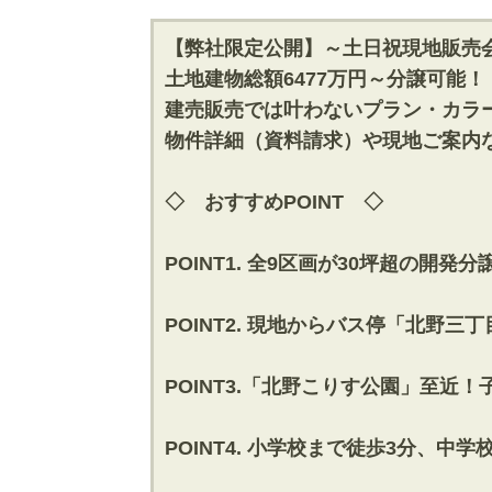
【弊社限定公開】～土日祝現地販売
土地建物総額6477万円～分譲可能！
建売販売では叶わないプラン・カラ
物件詳細（資料請求）や現地ご案内
◇ おすすめPOINT ◇
POINT1. 全9区画が30坪超の
POINT2. 現地からバス停「北野
POINT3.「北野こりす公園」至
POINT4. 小学校まで徒歩3分、