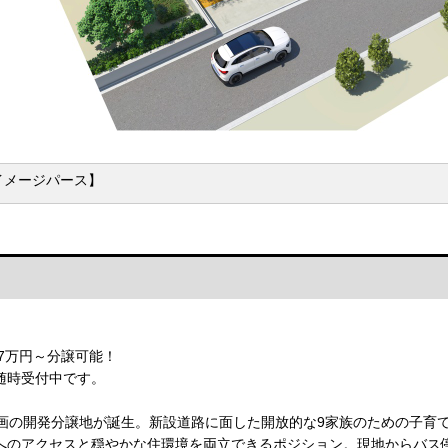
イメージパース】
7万円～分譲可能！
随時受付中です。
区画の開発分譲地が誕生。新設道路に面した開放的な9家族のための子育
へのアクセスと穏やかな住環境を両立できるポジション。現地からバス