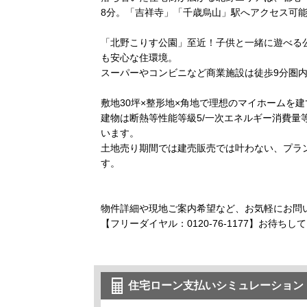
8分。「吉祥寺」「千歳烏山」駅へアクセス可
「北野こりす公園」至近！子供と一緒に遊べる
も安心な住環境。
スーパーやコンビニなど商業施設は徒歩9分圏
敷地30坪×整形地×角地で理想のマイホームを
建物は断熱等性能等級5/一次エネルギー消費量
います。
土地売り期間では建売販売では叶わない、プラ
す。
物件詳細や現地ご案内希望など、お気軽にお問
【フリーダイヤル：0120-76-1177】お待ちし
住宅ローン支払いシミュレーション