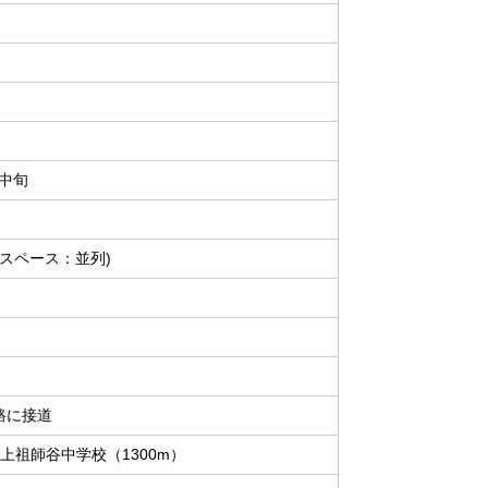
月中旬
ースペース：並列)
路に接道
上祖師谷中学校（1300m）