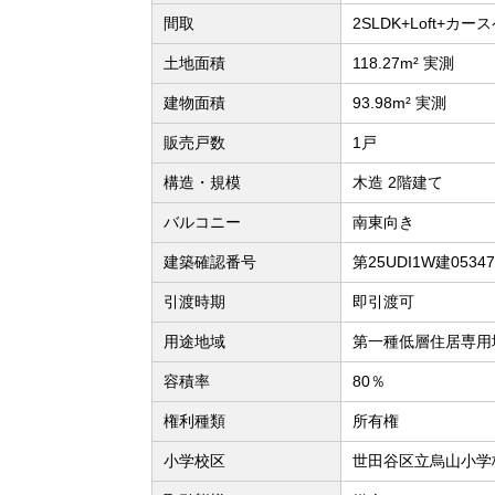
間取
2SLDK+Loft+カー
土地面積
118.27m² 実測
建物面積
93.98m² 実測
販売戸数
1戸
構造・規模
木造 2階建て
バルコニー
南東向き
建築確認番号
第25UDI1W建0534
引渡時期
即引渡可
用途地域
第一種低層住居専用
容積率
80％
権利種類
所有権
小学校区
世田谷区立烏山小学校