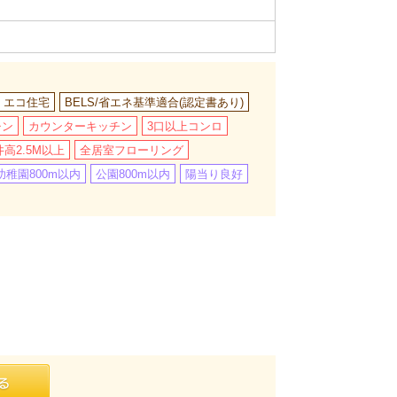
・エコ住宅
BELS/省エネ基準適合(認定書あり)
チン
カウンターキッチン
3口以上コンロ
高2.5M以上
全居室フローリング
稚園800m以内
公園800m以内
陽当り良好