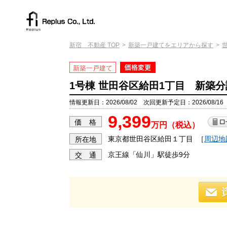
新宿 不動産 TOP
新築一戸建てをエリアから探す
新築一戸建て
1号棟 世田谷区給田1丁目 新築分
情報更新日：2026/08/02 次回更新予定日：2026/08/16
9,399
価 格
万円（税込）
東京都世田谷区給田１丁目
［
周辺地
所在地
京王線「仙川」駅徒歩9分
交 通