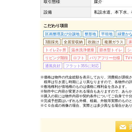
取引態様
媒介
設備
私設水道、本下水、
こだわり項目
区画整理及び分譲地
整形地
平坦地
緑豊か
3面採光
全居室収納
吹抜け
複層ガラス
トイレ2ヶ所
温水洗浄便座
節水型トイレ
シ
リビング階段
ロフト
バリアフリー仕様
T
通風良好
フラット35Sに対応
※価格は物件の代金総額を表示しており、消費税が課税され
税率は引き渡し時期により異なりますので、各物件の
※敷地権利が借地権のものは価格に権利金を含みます。
※制作中に内容が変更される場合もありますので、あら
※購入の前には物件内容や契約条件についてご自身で十
※完成予想図はいずれも外構、植栽、外観等実際のもの
※ＣＧ合成の画像の場合、実際とは多少異なる場合があ