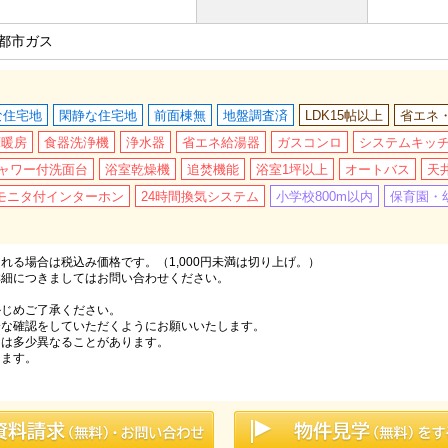
都市ガス
な住宅地
閑静な住宅地
前面棟無
地盤調査済
LDK15帖以上
省エネ
床暖房
食器洗浄機
浄水器
省エネ給湯器
ガスコンロ
システムキッ
ャワー付洗面台
浴室乾燥機
追焚機能
浴室1坪以上
オートバス
天井
Vモニタ付インターホン
24時間換気システム
小学校800m以内
保育園・幼
る場合は税込み価格です。（1,000円未満は切り上げ。）
詳細につきましてはお問い合わせください。
かじめご了承ください。
分な確認をしていただくようにお願いいたします。
とは多少異なることがあります。
ります。