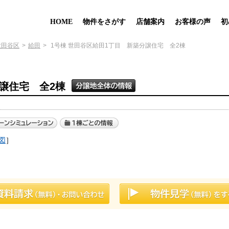
HOME
物件をさがす
店舗案内
お客様の声
初
世田谷区
給田
1号棟 世田谷区給田1丁目 新築分譲住宅 全2棟
譲住宅 全2棟
図
］