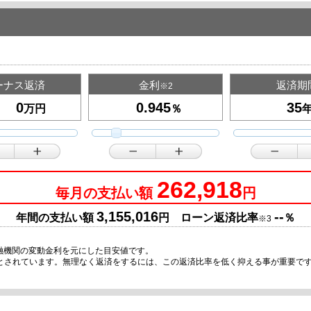
ーナス返済
金利
返済期
※2
万円
％
262,918
毎月の支払い額
円
3,155,016
--
年間の支払い額
円 ローン返済比率
％
※3
融機関の変動金利を元にした目安値です。
安とされています。無理なく返済をするには、この返済比率を低く抑える事が重要で