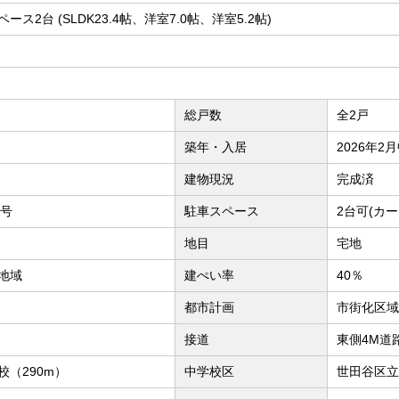
スペース2台 (SLDK23.4帖、洋室7.0帖、洋室5.2帖)
総戸数
全2戸
築年・入居
2026年2
建物現況
完成済
7号
駐車スペース
2台可(カ
地目
宅地
地域
建ぺい率
40％
都市計画
市街化区域
接道
東側4M道
（290m）
中学校区
世田谷区立