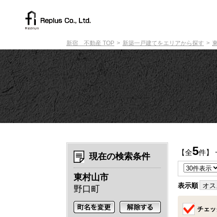
新宿 不動産 TOP
新築一戸建てをエリアから探す
5
【全
件】
現在の検索条件
東村山市
表示順
オス
野口町
チェッ