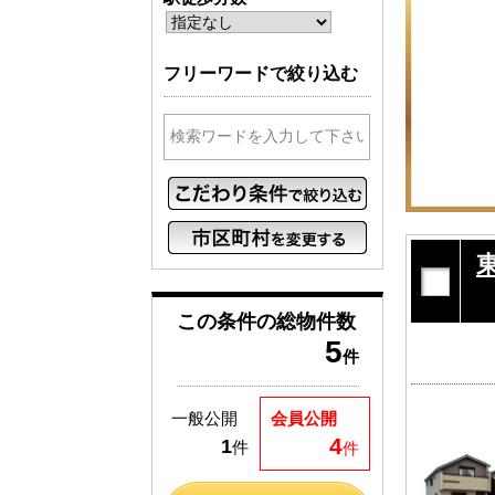
フリーワードで絞り込む
この条件の
総物件数
5
件
一般公開
会員公開
4
1
件
件