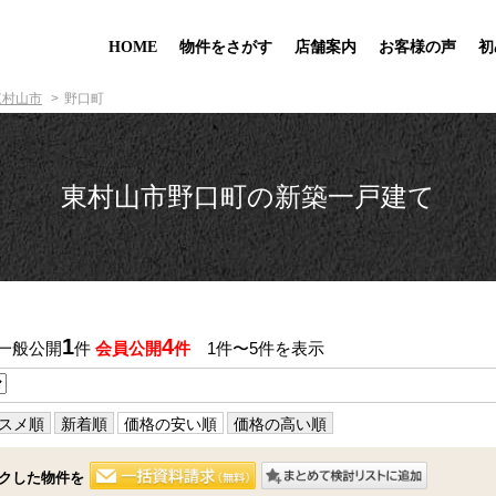
HOME
物件をさがす
店舗案内
お客様の声
初
東村山市
野口町
東村山市野口町の新築一戸建て
1
4
 一般公開
件
会員公開
件
1件〜5件を表示
スメ順
新着順
価格の安い順
価格の高い順
クした物件を