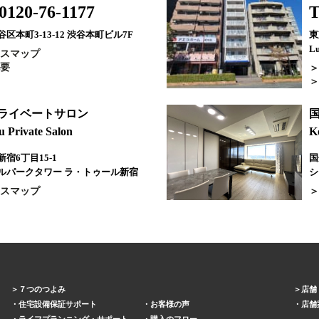
0120-76-1177
T
区本町3-13-12 渋谷本町ビル7F
東
Lu
スマップ
要
プライベートサロン
u Private Salon
K
宿6丁目15-1
国
ルパークタワー ラ・トゥール新宿
シ
スマップ
７つのつよみ
店舗
住宅設備保証サポート
お客様の声
店舗