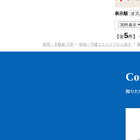
表示順
オス
5
【全
件】
新宿 不動産 TOP
新築一戸建てをエリアから探す
Co
知りた