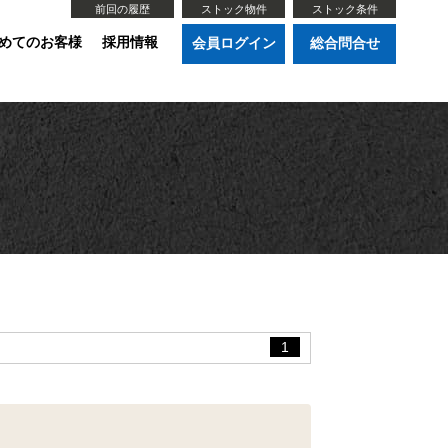
前回の履歴
ストック物件
ストック条件
めてのお客様
採用情報
会員ログイン
総合問合せ
1