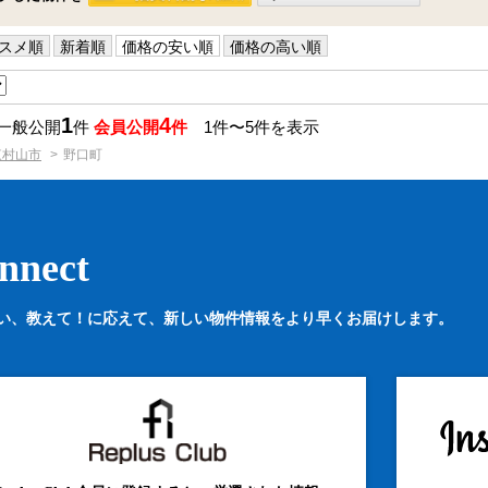
スメ順
新着順
価格の安い順
価格の高い順
1
4
 一般公開
件
会員公開
件
1件〜5件を表示
東村山市
野口町
nnect
い、教えて！に応えて、
新しい物件情報をより早くお届けします。