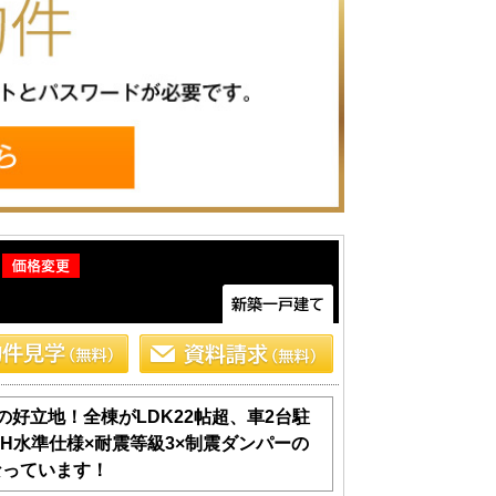
好立地！全棟がLDK22帖超、車2台駐
H水準仕様×耐震等級3×制震ダンパーの
なっています！