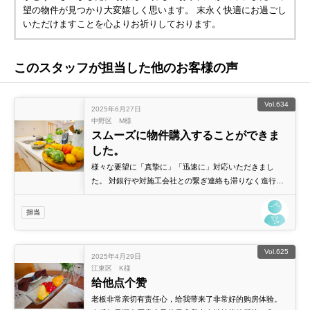
望の物件が見つかり大変嬉しく思います。 末永く快適にお過ごし
いただけますことを心よりお祈りしております。
このスタッフが担当した他のお客様の声
Vol.634
2025年6月27日
中野区 M様
スムーズに物件購入することができま
した。
様々な要望に「真摯に」「迅速に」対応いただきまし
た。 対銀行や対施工会社との繋ぎ連絡も滞りなく進行い
ただき、スムーズに物件購入することができました。 担
当いただいた森上さん/黒瀬さんにはとても感謝していま
担当
す。
Vol.625
2025年4月29日
江東区 K様
给他点个赞
老板非常亲切有责任心，给我带来了非常好的购房体验。