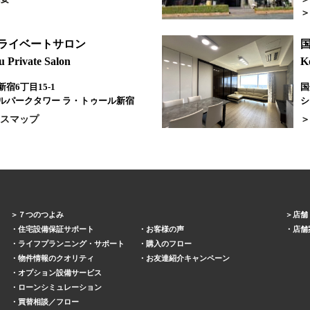
プライベートサロン
u Private Salon
K
宿6丁目15-1
国
ルパークタワー ラ・トゥール新宿
シ
スマップ
７つのつよみ
店舗
住宅設備保証サポート
お客様の声
店舗
ライフプランニング・サポート
購入のフロー
物件情報のクオリティ
お友達紹介キャンペーン
オプション設備サービス
ローンシミュレーション
買替相談／フロー