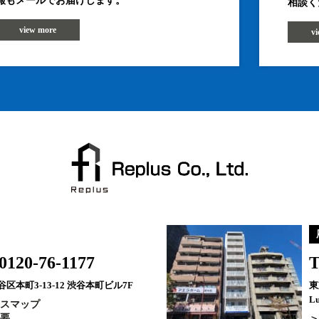
報もメールでお届けします。
相談く
view more
v
0120-76-1177
T
区本町3-13-12 渋谷本町ビル7F
東
Lu
スマップ
要