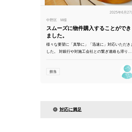
2025年6月2
中野区 M様
スムーズに物件購入することができ
ました。
様々な要望に「真摯に」「迅速に」対応いただき
した。 対銀行や対施工会社との繋ぎ連絡も滞りな
く進行いただき、スムーズに物件購入することが
きました。 担当いただいた森上さん/黒瀬さんに
担当
とても感謝しています。
対応に満足