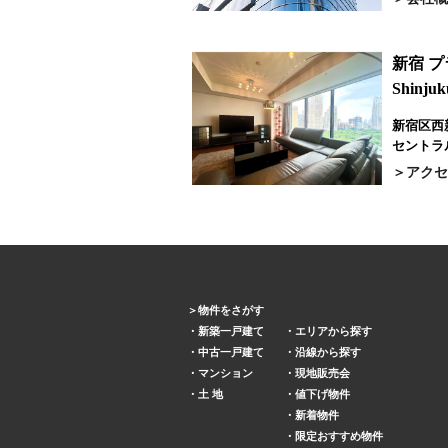
新宿 
Shinjuk
新宿区西新
セントラ
アクセ
物件をさがす
新築一戸建て
エリアから探す
中古一戸建て
沿線から探す
マンション
現地販売会
土 地
値下げ物件
新着物件
限定おすすめ物件