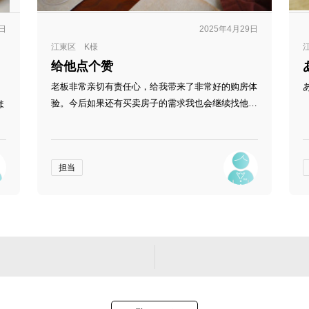
7日
2025年4月29日
江東区 K様
给他点个赞
老板非常亲切有责任心，给我带来了非常好的购房体
验。今后如果还有买卖房子的需求我也会继续找他帮
ま
忙，非常专业，为客户着想的老板！给他点个赞
で
は
担当