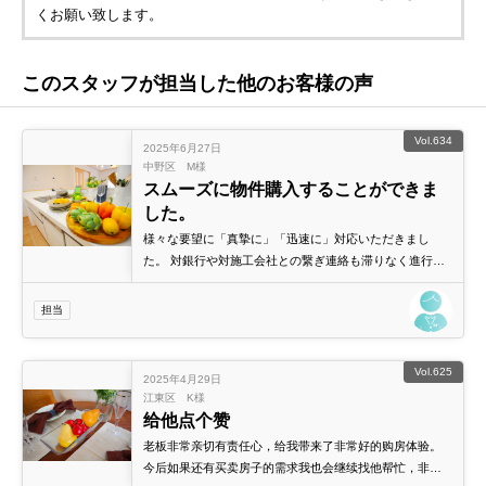
くお願い致します。
このスタッフが担当した他のお客様の声
Vol.634
2025年6月27日
中野区 M様
スムーズに物件購入することができま
した。
様々な要望に「真摯に」「迅速に」対応いただきまし
た。 対銀行や対施工会社との繋ぎ連絡も滞りなく進行い
ただき、スムーズに物件購入することができました。 担
当いただいた森上さん/黒瀬さんにはとても感謝していま
担当
す。
Vol.625
2025年4月29日
江東区 K様
给他点个赞
老板非常亲切有责任心，给我带来了非常好的购房体验。
今后如果还有买卖房子的需求我也会继续找他帮忙，非常