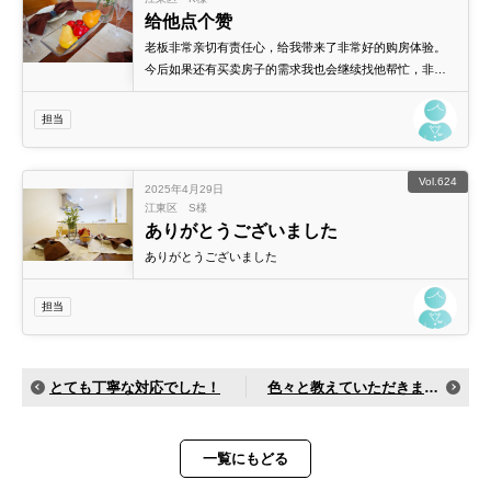
给他点个赞
老板非常亲切有责任心，给我带来了非常好的购房体验。
今后如果还有买卖房子的需求我也会继续找他帮忙，非常
专业，为客户着想的老板！给他点个赞
担当
Vol.624
2025年4月29日
江東区 S様
ありがとうございました
ありがとうございました
担当
とても丁寧な対応でした！
色々と教えていただきました！
一覧にもどる