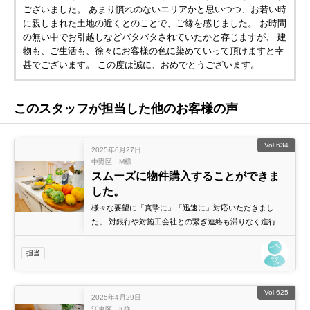
ございました。 あまり慣れのないエリアかと思いつつ、お若い時
に親しまれた土地の近くとのことで、ご縁を感じました。 お時間
の無い中でお引越しなどバタバタされていたかと存じますが、 建
物も、ご生活も、徐々にお客様の色に染めていって頂けますと幸
甚でございます。 この度は誠に、おめでとうございます。
このスタッフが担当した他のお客様の声
Vol.634
2025年6月27日
中野区 M様
スムーズに物件購入することができま
した。
様々な要望に「真摯に」「迅速に」対応いただきまし
た。 対銀行や対施工会社との繋ぎ連絡も滞りなく進行い
ただき、スムーズに物件購入することができました。 担
当いただいた森上さん/黒瀬さんにはとても感謝していま
担当
す。
Vol.625
2025年4月29日
江東区 K様