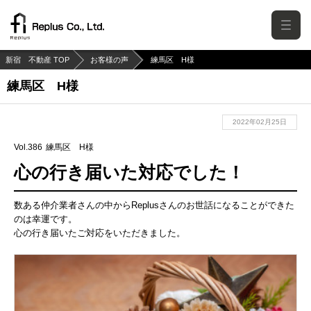
新宿 不動産 TOP
お客様の声
練馬区 H様
練馬区 H様
2022年02月25日
Vol.386
練馬区 H様
心の行き届いた対応でした！
数ある仲介業者さんの中からReplusさんのお世話になることができた
のは幸運です。
心の行き届いたご対応をいただきました。