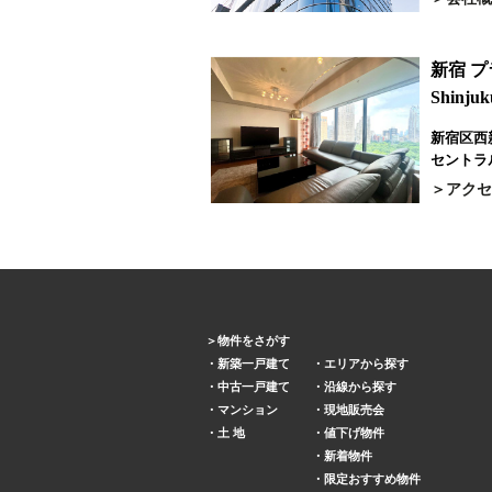
新宿 
Shinjuk
新宿区西新
セントラ
アクセ
物件をさがす
新築一戸建て
エリアから探す
中古一戸建て
沿線から探す
マンション
現地販売会
土 地
値下げ物件
新着物件
限定おすすめ物件