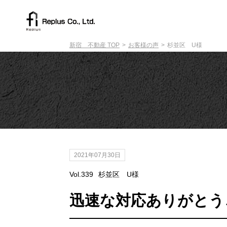
新宿 不動産 TOP
お客様の声
杉並区 U様
2021年07月30日
Vol.339
杉並区 U様
迅速な対応ありがとう