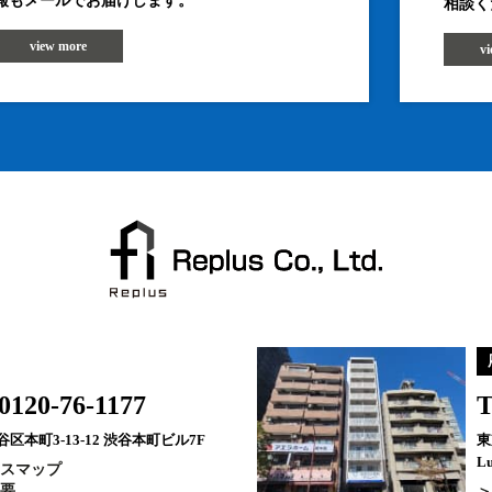
報もメールでお届けします。
相談く
view more
v
0120-76-1177
T
区本町3-13-12 渋谷本町ビル7F
東
Lu
スマップ
要