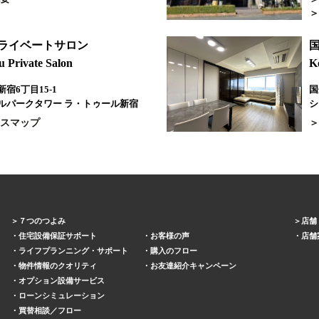
プライベートサロン
u Private Salon
K
宿6丁目15-1
国
ルパークタワー ラ・トゥール新宿
シ
スマップ
７つのつよみ
店舗
住宅設備保証サポート
お客様の声
店舗
ライフプランニング・サポート
購入のフロー
物件情報のクオリティ
お友達紹介キャンペーン
オプション設備サービス
ローンシミュレーション
買替相談／フロー