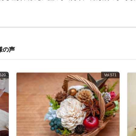
様の声
.620
Vol.571