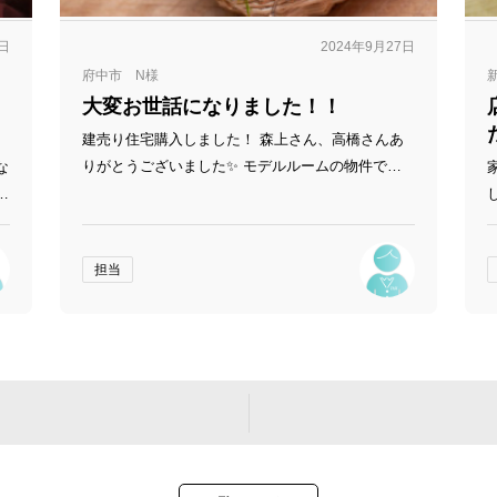
8日
2024年9月27日
府中市 N様
大変お世話になりました！！
建売り住宅購入しました！ 森上さん、高橋さんあ
りがとうございました✨ モデルルームの物件でし
な
たが、照明を残してくれるよう売主に交渉してくだ
手
さったり、オプション工事は鉢合わせの相見積もり
思
をした方がよいことを教えてくださったりと、大変
担当
お世話になりました！！
安
。