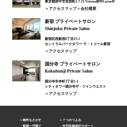
東京都府中市宮西町2-7-11 Verona府中Lusso4F
アクセスマップ
会社概要
新宿 プライベートサロン
Shinjuku Private Salon
新宿区西新宿6丁目15-1
セントラルパークタワー ラ・トゥール新宿
アクセスマップ
国分寺 プライベートサロン
Kokubunji Private Salon
国分寺市本町3丁目1-1
シティタワー国分寺ザ・ツインウエスト
アクセスマップ
物件をさがす
７つのつよみ
新築一戸建て
住宅設備保証サポート