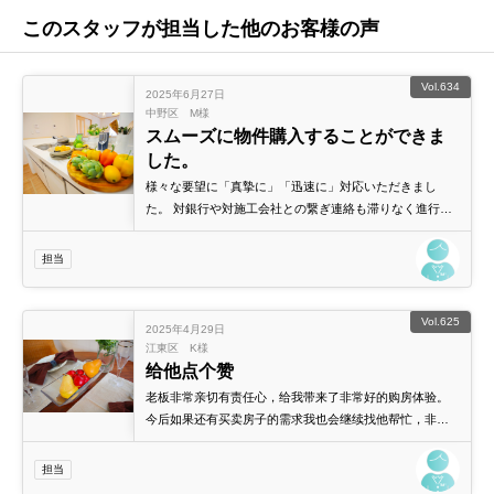
このスタッフが担当した他のお客様の声
Vol.634
2025年6月27日
中野区 M様
スムーズに物件購入することができま
した。
様々な要望に「真摯に」「迅速に」対応いただきまし
た。 対銀行や対施工会社との繋ぎ連絡も滞りなく進行い
ただき、スムーズに物件購入することができました。 担
当いただいた森上さん/黒瀬さんにはとても感謝していま
担当
す。
Vol.625
2025年4月29日
江東区 K様
给他点个赞
老板非常亲切有责任心，给我带来了非常好的购房体验。
今后如果还有买卖房子的需求我也会继续找他帮忙，非常
专业，为客户着想的老板！给他点个赞
担当