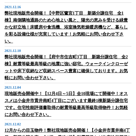
2021.12.16
弊社現地販売会開催！【中野区鷺宮1丁目 新築分譲住宅 全1
棟】南側隣地通路のため心地よい風と、陽光の恵みを受ける緑豊
かな好立地！床暖房や食洗機、浴室換気乾燥暖房機など、暮らし
を彩る設備仕様が充実しています！お気軽にお問い合わせ下さ
い。
2021.12.10
弊社現地販売会開催！【府中市住吉町3丁目 新築分譲住宅 全2
棟】耐震等級最高等級の地震に強い邸宅。ウォークインクローゼ
ットや床下収納など収納スペース豊富に確保しております。お気
軽にお問い合わせ下さい。
2021.12.04
現地販売会開催中！【12月4日～5日】全10現場にて開催中！オス
スメは小金井市貫井南町4丁目にございます最終1棟新築分譲住宅
です。住宅性能評価書取得の耐震等級最高等級取得物件！お気軽
にお問い合わせ下さい。
2021.12.02
12月からの目玉物件！弊社現地販売会開催！【小金井市貫井南4丁