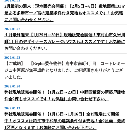
2022.02.03
2月最初の週末！現地販売会開催！【2月5日～6日】敷地面積131㎡
超ある多摩市一ノ宮の建築条件付き売地もオススメです！お気軽
にお問い合わせください。
2022.01.27
１月最終週末【1月29日～30日】現地販売会開催！東村山市久米川
町4丁目のデザイナーズガレージハウスもオススメです！お気軽に
お問い合わせください。
2022.01.22
【ご成約】 【Replus委任物件】府中市南町4丁目 コートレミー
ジュ中河原が無事成約となりました。ご好評頂きありがとうござ
いました。
2022.01.20
弊社現地販売会開催！【1月22日～23日】中野区鷺宮の新築戸建物
件全2棟もオススメです！お気軽にお問い合わせ下さい。
2022.01.13
弊社現地販売会開催！【1月15日～1月16日】全19現場にて開催
中！オススメは狛江市中和泉の建築条件付き売地！全2区画 最終
1区画となります！お気軽にお問い合わせ下さい。