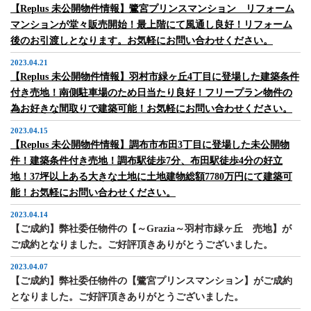
【Replus 未公開物件情報】鷺宮プリンスマンション リフォーム
マンションが堂々販売開始！最上階にて風通し良好！リフォーム
後のお引渡しとなります。お気軽にお問い合わせください。
2023.04.21
【Replus 未公開物件情報】羽村市緑ヶ丘4丁目に登場した建築条件
付き売地！南側駐車場のため日当たり良好！フリープラン物件の
為お好きな間取りで建築可能！お気軽にお問い合わせください。
2023.04.15
【Replus 未公開物件情報】調布市布田3丁目に登場した未公開物
件！建築条件付き売地！調布駅徒歩7分、布田駅徒歩4分の好立
地！37坪以上ある大きな土地に土地建物総額7780万円にて建築可
能！お気軽にお問い合わせください。
2023.04.14
【ご成約】弊社委任物件の【～Grazia～羽村市緑ヶ丘 売地】が
ご成約となりました。ご好評頂きありがとうございました。
2023.04.07
【ご成約】弊社委任物件の【鷺宮プリンスマンション】がご成約
となりました。ご好評頂きありがとうございました。