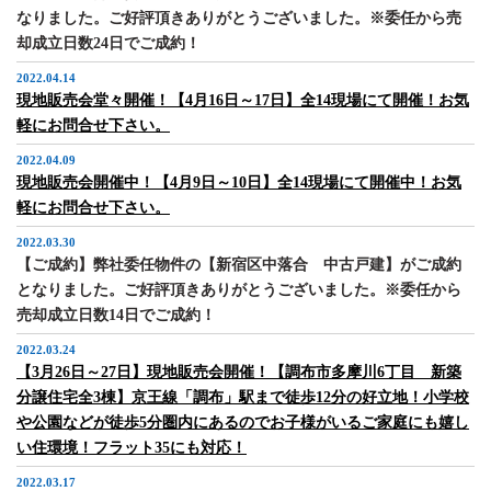
なりました。ご好評頂きありがとうございました。※委任から売
却成立日数24日でご成約！
2022.04.14
現地販売会堂々開催！【4月16日～17日】全14現場にて開催！お気
軽にお問合せ下さい。
2022.04.09
現地販売会開催中！【4月9日～10日】全14現場にて開催中！お気
軽にお問合せ下さい。
2022.03.30
【ご成約】弊社委任物件の【新宿区中落合 中古戸建】がご成約
となりました。ご好評頂きありがとうございました。※委任から
売却成立日数14日でご成約！
2022.03.24
【3月26日～27日】現地販売会開催！【調布市多摩川6丁目 新築
分譲住宅全3棟】京王線「調布」駅まで徒歩12分の好立地！小学校
や公園などが徒歩5分圏内にあるのでお子様がいるご家庭にも嬉し
い住環境！フラット35にも対応！
2022.03.17