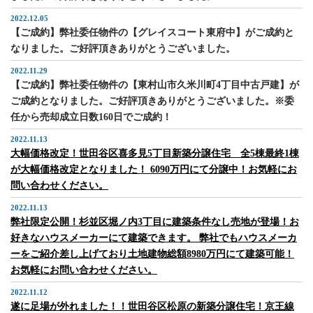
2022.12.05
【ご成約】弊社委任物件の【グレイスコート東府中】がご成約と
なりました。ご好評頂きありがとうございました。
2022.11.29
【ご成約】弊社委任物件の【東村山市久米川町4丁目中古戸建】が
ご成約となりました。ご好評頂きありがとうございました。※委
任から売却成立日数160日でご成約！
2022.11.13
大幅価格改定！世田谷区喜多見5丁目新築分譲住宅 全5棟最終1棟
が大幅価格改定となりました！ 6090万円にて分譲中！お気軽にお
問い合わせください。
2022.11.13
弊社限定公開！杉並区堀ノ内3丁目に建築条件なし売地が登場！お
好きなハウスメーカーにて建築できます。 弊社でもハウスメーカ
ーをご紹介差し上げており土地建物総額8980万円にて建築可能！
お気軽にお問い合わせください。
2022.11.12
遂に足場が外れました！！世田谷区松原の新築分譲住宅！京王線