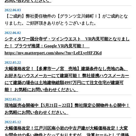
お問い合わせください。
2022.06.03
【ご成約】弊社委任物件の【グランツ立川錦町Ⅰ】がご成約とな
りました。ご好評頂きありがとうございました。
2022.06.02
シティタワー国分寺ザ・ツインウエスト VR内見可能となりまし
た！ ブラウザ推奨：Google VR内見可能！
https://my.matterport.com/show/?m=LeELyrHFZKd
2022.05.22
大幅価格改定！【多摩市一ノ宮 売地】建築条件なし売地の為、
お好きなハウスメーカーにて建築可能！ 弊社提携ハウスメーカー
にて建築の場合は土地建物総額4997万円にて注文住宅が建築可
能！ お気軽にお問い合わせください。
2022.05.21
現地販売会開催中【5月21日～22日】弊社限定公開物件も公開中！
お気軽にお問い合わせください。
2022.05.12
大幅価格改定！江戸川区南小岩の中古戸建が大幅価格改定！大変
お問合せの多い物件となっておりますが、 決算セールとして価格