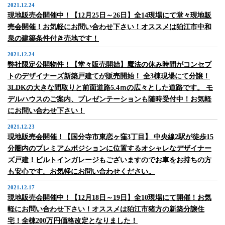
2021.12.24
現地販売会開催中！【12月25日～26日】全14現場にて堂々現地販
売会開催！お気軽にお問い合わせ下さい！オススメは狛江市中和
泉の建築条件付き売地です！
2021.12.24
弊社限定公開物件！【堂々販売開始】魔法の休み時間がコンセプ
トのデザイナーズ新築戸建てが販売開始！ 全3棟現場にて分譲！
3LDKの大きな間取りと前面道路5.4ｍの広々とした道路です。 モ
デルハウスのご案内、プレゼンテーションも随時受付中！お気軽
にお問い合わせ下さい！
2021.12.23
現地販売会開催！【国分寺市東恋ヶ窪3丁目】 中央線2駅が徒歩15
分圏内のプレミアムポジションに位置するオシャレなデザイナー
ズ戸建！ビルトインガレージもございますのでお車をお持ちの方
も安心です。お気軽にお問い合わせください。
2021.12.17
現地販売会開催中！【12月18日～19日】全10現場にて開催！お気
軽にお問い合わせ下さい！オススメは狛江市猪方の新築分譲住
宅！全棟200万円価格改定となりました！