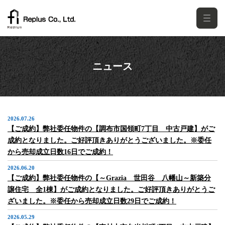
ニュース
2026.07.26
【ご成約】弊社委任物件の【調布市国領町7丁目 中古戸建】がご
成約となりました。ご好評頂きありがとうございました。※委任
から売却成立日数16日でご成約！
2026.06.20
【ご成約】弊社委任物件の【～Grazia 世田谷 八幡山～新築分
譲住宅 全1棟】がご成約となりました。ご好評頂きありがとうご
ざいました。※委任から売却成立日数29日でご成約！
2026.05.29