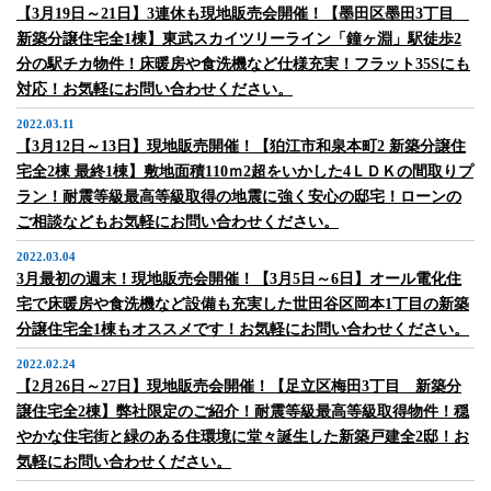
【3月19日～21日】3連休も現地販売会開催！【墨田区墨田3丁目
新築分譲住宅全1棟】東武スカイツリーライン「鐘ヶ淵」駅徒歩2
分の駅チカ物件！床暖房や食洗機など仕様充実！フラット35Sにも
対応！お気軽にお問い合わせください。
2022.03.11
【3月12日～13日】現地販売開催！【狛江市和泉本町2 新築分譲住
宅全2棟 最終1棟】敷地面積110ｍ2超をいかした4ＬＤＫの間取りプ
ラン！耐震等級最高等級取得の地震に強く安心の邸宅！ローンの
ご相談などもお気軽にお問い合わせください。
2022.03.04
3月最初の週末！現地販売会開催！【3月5日～6日】オール電化住
宅で床暖房や食洗機など設備も充実した世田谷区岡本1丁目の新築
分譲住宅全1棟もオススメです！お気軽にお問い合わせください。
2022.02.24
【2月26日～27日】現地販売会開催！【足立区梅田3丁目 新築分
譲住宅全2棟】弊社限定のご紹介！耐震等級最高等級取得物件！穏
やかな住宅街と緑のある住環境に堂々誕生した新築戸建全2邸！お
気軽にお問い合わせください。