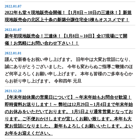
2022.01.07
2022年も堂々現地販売会開催！【1月8日～10日の三連休！】新規
現地販売会の北区上十条の新築分譲住宅全1棟もオススメです！
2022.01.07
新年初現地販売会！三連休！【1月8日～10日】全17現場にて開
催！お気軽にお問い合わせ下さい！！
2022.01.01
謹んで新春をお祝い申し上げます。 旧年中は大変お世話になり、
誠にありがとうございました。 今年も変わらぬご指導ご鞭撻のほ
ど何卒よろしくお願い申し上げます。 本年も皆様のご多幸を心か
らお祈り申し上げます。 令和四年 元旦
2021.12.28
【年末年始休業の営業日について】～年末年始もお問合せ歓迎！
即時資料お送りします！～ 弊社は12月29日～1月4日まで年末年始
のお休みをいただいております。 1月5日より通常営業となってお
ります。ご不便おかけしますが宜しくお願い致します。本年も大
変お世話になりました。 新年もよろしくお願いいたします。よい
お年をお迎えください。