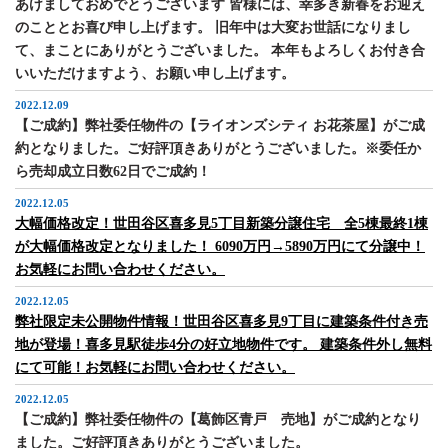
あけましておめでとうございます 皆様には、幸多き新春をお迎え
のこととお喜び申し上げます。 旧年中は大変お世話になりまし
て、まことにありがとうございました。 本年もよろしくお付き合
いいただけますよう、お願い申し上げます。
2022.12.09
【ご成約】弊社委任物件の【ライオンズシティ お花茶屋】がご成
約となりました。ご好評頂きありがとうございました。※委任か
ら売却成立日数62日でご成約！
2022.12.05
大幅価格改定！世田谷区喜多見5丁目新築分譲住宅 全5棟最終1棟
が大幅価格改定となりました！ 6090万円→5890万円にて分譲中！
お気軽にお問い合わせください。
2022.12.05
弊社限定未公開物件情報！世田谷区喜多見9丁目に建築条件付き売
地が登場！喜多見駅徒歩4分の好立地物件です。 建築条件外し無料
にて可能！お気軽にお問い合わせください。
2022.12.05
【ご成約】弊社委任物件の【葛飾区青戸 売地】がご成約となり
ました。ご好評頂きありがとうございました。