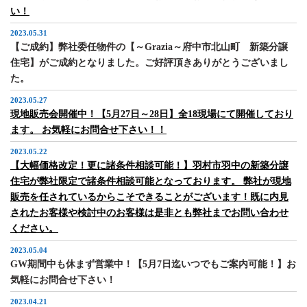
い！
2023.05.31
【ご成約】弊社委任物件の【～Grazia～府中市北山町 新築分譲
住宅】がご成約となりました。ご好評頂きありがとうございまし
た。
2023.05.27
現地販売会開催中！【5月27日～28日】全18現場にて開催しており
ます。 お気軽にお問合せ下さい！！
2023.05.22
【大幅価格改定！更に諸条件相談可能！】羽村市羽中の新築分譲
住宅が弊社限定で諸条件相談可能となっております。 弊社が現地
販売を任されているからこそできることがございます！既に内見
されたお客様や検討中のお客様は是非とも弊社までお問い合わせ
ください。
2023.05.04
GW期間中も休まず営業中！【5月7日迄いつでもご案内可能！】お
気軽にお問合せ下さい！
2023.04.21