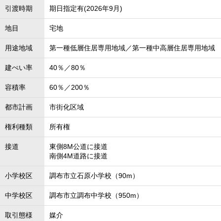
引渡時期
期日指定有(2026年9月)
地目
宅地
用途地域
第一種低層住居専用地域／第一種中高層住居専用地域
建ぺい率
40％／80％
容積率
60％／200％
都市計画
市街化区域
権利種類
所有権
接道
東側8M公道に接道
南側4M道路に接道
小学校区
調布市立石原小学校（90m）
中学校区
調布市立調布中学校（950m）
取引態様
媒介