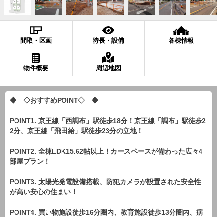
間取・区画
特長・設備
各棟情報
物件概要
周辺地図
◆ ◇おすすめPOINT◇ ◆
POINT1. 京王線「西調布」駅徒歩18分！京王線「調布」駅徒歩2
2分、京王線「飛田給」駅徒歩23分の立地！
POINT2. 全棟LDK15.62帖以上！カースペースが備わった広々4
部屋プラン！
POINT3. 太陽光発電設備搭載、防犯カメラが設置された安全性
が高い安心の住まい！
POINT4. 買い物施設徒歩16分圏内、教育施設徒歩13分圏内、病