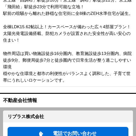
京王線「西調布」駅徒歩18分！京王線「調布」駅徒歩22分、京王線
「飛田給」駅徒歩23分で利用可能な立地！
駅前の喧騒から離れた静穏な住宅街に全8棟のZEH水準住宅が誕生。
全棟LDK15.62帖以上！カースペースが備わった広々4部屋プラン！
太陽光発電設備搭載、防犯カメラが設置された安全性が高い安心の
住まい！
物件周辺は買い物施設徒歩16分圏内、教育施設徒歩13分圏内、病院
徒歩9分、郵便局徒歩7分と徒歩圏内で日常生活が整う過ごしやすい
環境
穏やかな住環境と都市の利便性がバランスよく調和した、子育て世
帯にうれしいロケーションです。
不動産会社情報
リプラス株式会社
電話でお問い合わせ