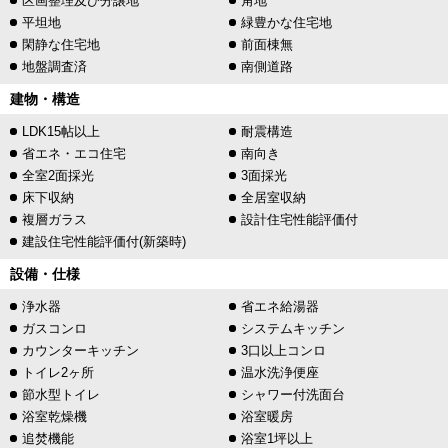
区画整理及び分譲地
角地
平坦地
緑豊かな住宅地
閑静な住宅地
前面棟無
地盤調査済
南側道路
建物・構造
LDK15帖以上
耐震構造
省エネ・エコ住宅
南向き
全室2面採光
3面採光
床下収納
全居室収納
複層ガラス
設計住宅性能評価付
建設住宅性能評価付(新築時)
設備・仕様
浄水器
省エネ給湯器
ガスコンロ
システムキッチン
カウンターキッチン
3口以上コンロ
トイレ2ヶ所
温水洗浄便座
節水型トイレ
シャワー付洗面台
浴室乾燥機
浴室暖房
追焚機能
浴室1坪以上