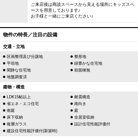
ご来店後は商談スペースから見える場所にキッズスペ
ースを用意しております♪
お子様と一緒にご来店ください♪
物件の特長／注目の設備
交通・立地
区画整理及び分譲地
整形地
平坦地
緑豊かな住宅地
閑静な住宅地
前面棟無
地盤調査済
建物・構造
LDK15帖以上
耐震構造
省エネ・エコ住宅
南向き
南庭
庭
床下収納
全居室収納
複層ガラス
設計住宅性能評価付
建設住宅性能評価付(新築時)