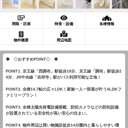
間取・区画
特長・設備
各棟情報
物件概要
周辺地図
◆ ◇おすすめPOINT◇ ◆
POINT1. 京王線「西調布」駅徒歩19分、京王線「調布」駅徒歩2
4分、JR中央線「吉祥寺」駅がバス利用可能な立地！
POINT2. 全棟14.7帖の広々LDK！家族一人一部屋が叶う4LDKフ
ァミリープラン！
POINT3. 全棟太陽光発電設備搭載、防犯カメラなどの防犯設備
が設置されている安全性が高い安心の住まい。
POINT4. 物件周辺は買い物施設徒歩14分圏内と暮らしやすい環