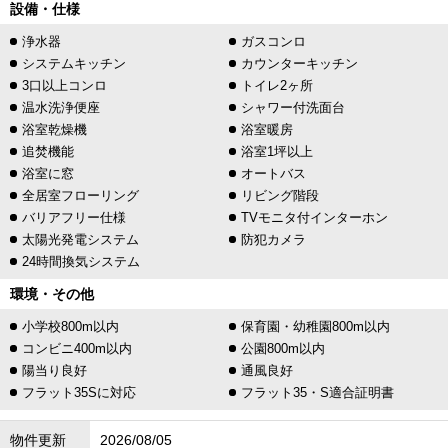
設備・仕様
浄水器
ガスコンロ
システムキッチン
カウンターキッチン
3口以上コンロ
トイレ2ヶ所
温水洗浄便座
シャワー付洗面台
浴室乾燥機
浴室暖房
追焚機能
浴室1坪以上
浴室に窓
オートバス
全居室フローリング
リビング階段
バリアフリー仕様
TVモニタ付インターホン
太陽光発電システム
防犯カメラ
24時間換気システム
環境・その他
小学校800m以内
保育園・幼稚園800m以内
コンビニ400m以内
公園800m以内
陽当り良好
通風良好
フラット35Sに対応
フラット35・S適合証明書
物件更新
2026/08/05