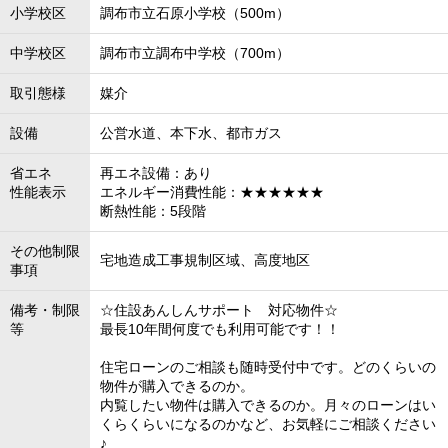
小学校区
調布市立石原小学校（500m）
中学校区
調布市立調布中学校（700m）
取引態様
媒介
設備
公営水道、本下水、都市ガス
省エネ
再エネ設備：あり
性能表示
エネルギー消費性能：★★★★★★
断熱性能：5段階
その他制限
宅地造成工事規制区域、高度地区
事項
備考・制限
☆住設あんしんサポート 対応物件☆
等
最長10年間何度でも利用可能です！！
住宅ローンのご相談も随時受付中です。どのくらいの
物件が購入できるのか。
内覧したい物件は購入できるのか。月々のローンはい
くらくらいになるのかなど、お気軽にご相談ください
♪