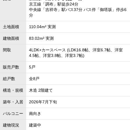
京王線「調布」駅徒歩24分
中央線「吉祥寺」駅バス37分 バス停「御塔坂」停歩6
分
土地面積
110.04m² 実測
建物面積
83.02m² 実測
間取
4LDK+カースペース (LDK16.8帖、洋室6.7帖、洋室
4.5帖、洋室3.8帖、洋室3.7帖)
販売戸数
5戸
総戸数
全8戸
構造・規模
木造 2階建て
築年・入居
2026年7月下旬
バルコニー
南向き
建物現況
建築中