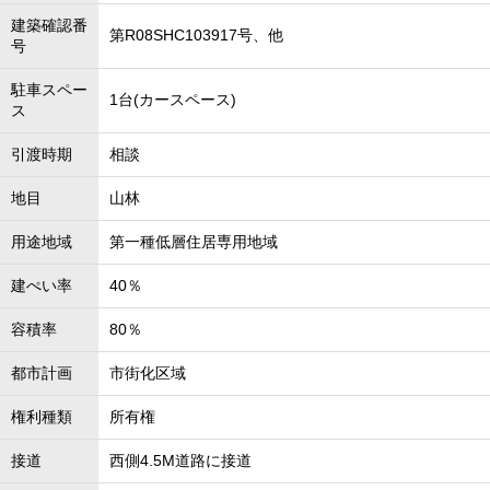
建築確認番
第R08SHC103917号、他
号
駐車スペー
1台(カースペース)
ス
引渡時期
相談
地目
山林
用途地域
第一種低層住居専用地域
建ぺい率
40％
容積率
80％
都市計画
市街化区域
権利種類
所有権
接道
西側4.5M道路に接道