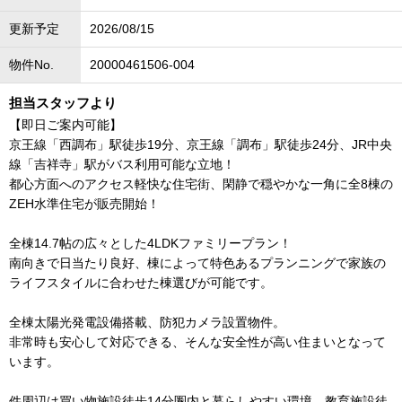
更新予定
2026/08/15
物件No.
20000461506-004
担当スタッフより
【即日ご案内可能】
京王線「西調布」駅徒歩19分、京王線「調布」駅徒歩24分、JR中央
線「吉祥寺」駅がバス利用可能な立地！
都心方面へのアクセス軽快な住宅街、閑静で穏やかな一角に全8棟の
ZEH水準住宅が販売開始！
全棟14.7帖の広々とした4LDKファミリープラン！
南向きで日当たり良好、棟によって特色あるプランニングで家族の
ライフスタイルに合わせた棟選びが可能です。
全棟太陽光発電設備搭載、防犯カメラ設置物件。
非常時も安心して対応できる、そんな安全性が高い住まいとなって
います。
件周辺は買い物施設徒歩14分圏内と暮らしやすい環境。教育施設徒