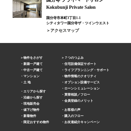
Kokubunji Private Salon
国分寺市本町3丁目1-1
シティタワー国分寺ザ・ツインウエスト
アクセスマップ
物件をさがす
７つのつよみ
新築一戸建て
住宅設備保証サポート
中古一戸建て
ライフプランニング・サポート
マンション
物件情報のクオリティ
土 地
オプション設備サービス
ローンシミュレーション
エリアから探す
買替相談／フロー
沿線から探す
会員登録のメリット
現地販売会
値下げ物件
お客様の声
新着物件
購入のフロー
限定おすすめ物件
お友達紹介キャンペーン