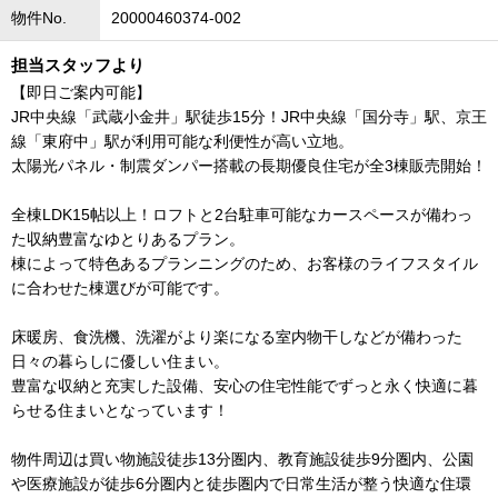
物件No.
20000460374-002
担当スタッフより
【即日ご案内可能】
JR中央線「武蔵小金井」駅徒歩15分！JR中央線「国分寺」駅、京王
線「東府中」駅が利用可能な利便性が高い立地。
太陽光パネル・制震ダンパー搭載の長期優良住宅が全3棟販売開始！
全棟LDK15帖以上！ロフトと2台駐車可能なカースペースが備わっ
た収納豊富なゆとりあるプラン。
棟によって特色あるプランニングのため、お客様のライフスタイル
に合わせた棟選びが可能です。
床暖房、食洗機、洗濯がより楽になる室内物干しなどが備わった
日々の暮らしに優しい住まい。
豊富な収納と充実した設備、安心の住宅性能でずっと永く快適に暮
らせる住まいとなっています！
物件周辺は買い物施設徒歩13分圏内、教育施設徒歩9分圏内、公園
や医療施設が徒歩6分圏内と徒歩圏内で日常生活が整う快適な住環