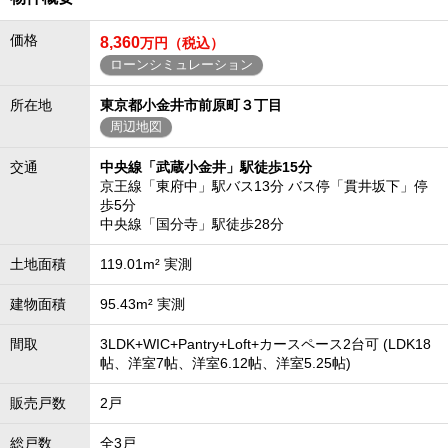
価格
8,360
万円（税込）
ローンシミュレーション
所在地
東京都小金井市前原町３丁目
周辺地図
交通
中央線「武蔵小金井」駅徒歩15分
京王線「東府中」駅バス13分 バス停「貫井坂下」停
歩5分
中央線「国分寺」駅徒歩28分
土地面積
119.01m² 実測
建物面積
95.43m² 実測
間取
3LDK+WIC+Pantry+Loft+カースペース2台可 (LDK18
帖、洋室7帖、洋室6.12帖、洋室5.25帖)
販売戸数
2戸
総戸数
全3戸