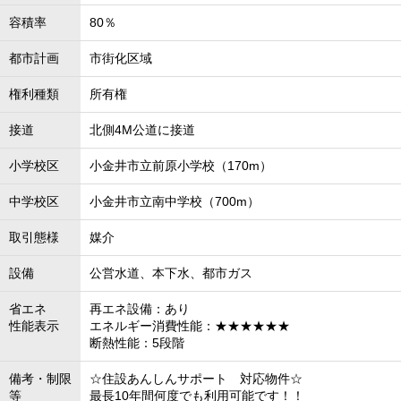
容積率
80％
都市計画
市街化区域
権利種類
所有権
接道
北側4M公道に接道
小学校区
小金井市立前原小学校（170m）
中学校区
小金井市立南中学校（700m）
取引態様
媒介
設備
公営水道、本下水、都市ガス
省エネ
再エネ設備：あり
性能表示
エネルギー消費性能：★★★★★★
断熱性能：5段階
備考・制限
☆住設あんしんサポート 対応物件☆
等
最長10年間何度でも利用可能です！！