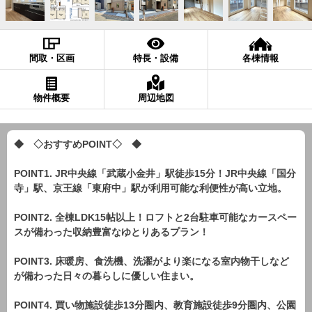
間取・区画
特長・設備
各棟情報
物件概要
周辺地図
◆ ◇おすすめPOINT◇ ◆
POINT1. JR中央線「武蔵小金井」駅徒歩15分！JR中央線「国分
寺」駅、京王線「東府中」駅が利用可能な利便性が高い立地。
POINT2. 全棟LDK15帖以上！ロフトと2台駐車可能なカースペー
スが備わった収納豊富なゆとりあるプラン！
POINT3. 床暖房、食洗機、洗濯がより楽になる室内物干しなど
が備わった日々の暮らしに優しい住まい。
POINT4. 買い物施設徒歩13分圏内、教育施設徒歩9分圏内、公園