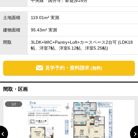
中央線「国分寺」駅徒歩28分
土地面積
119.01m² 実測
建物面積
95.43m² 実測
間取
3LDK+WIC+Pantry+Loft+カースペース2台可 (LDK18
帖、洋室7帖、洋室6.12帖、洋室5.25帖)
見学予約・資料請求
(無料)
間取・区画
1/2