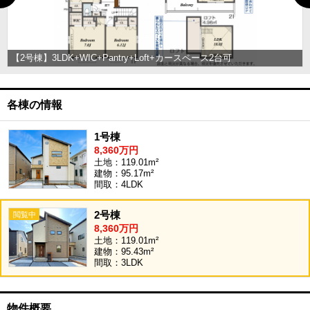
【2号棟】3LDK+WIC+Pantry+Loft+カースペース2台可
各棟の情報
1号棟
8,360万円
土地：119.01m²
建物：95.17m²
間取：4LDK
2号棟
8,360万円
土地：119.01m²
建物：95.43m²
間取：3LDK
物件概要