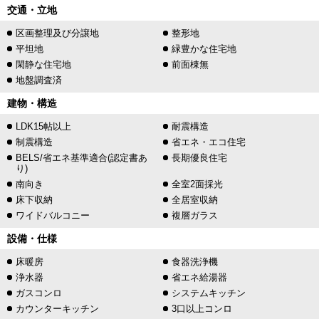
交通・立地
区画整理及び分譲地
整形地
平坦地
緑豊かな住宅地
閑静な住宅地
前面棟無
地盤調査済
建物・構造
LDK15帖以上
耐震構造
制震構造
省エネ・エコ住宅
BELS/省エネ基準適合(認定書あ
長期優良住宅
り)
南向き
全室2面採光
床下収納
全居室収納
ワイドバルコニー
複層ガラス
設備・仕様
床暖房
食器洗浄機
浄水器
省エネ給湯器
ガスコンロ
システムキッチン
カウンターキッチン
3口以上コンロ