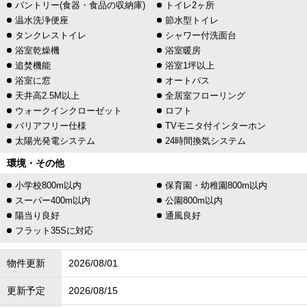
パントリー(食器・食品の収納庫)
トイレ2ヶ所
温水洗浄便座
節水型トイレ
タンクレストイレ
シャワー付洗面台
浴室乾燥機
浴室暖房
追焚機能
浴室1坪以上
浴室に窓
オートバス
天井高2.5M以上
全居室フローリング
ウォークインクローゼット
ロフト
バリアフリー仕様
TVモニタ付インターホン
太陽光発電システム
24時間換気システム
環境・その他
小学校800m以内
保育園・幼稚園800m以内
スーパー400m以内
公園800m以内
陽当り良好
通風良好
フラット35Sに対応
物件更新
2026/08/01
更新予定
2026/08/15