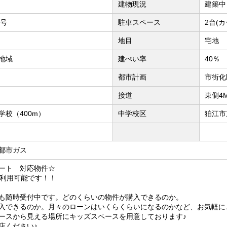
建物現況
建築中
4号
駐車スペース
2台(
地目
宅地
地域
建ぺい率
40％
都市計画
市街化
接道
東側4
校（400m）
中学校区
狛江市
都市ガス
ート 対応物件☆
も利用可能です！！
も随時受付中です。どのくらいの物件が購入できるのか。
入できるのか。月々のローンはいくらくらいになるのかなど、お気軽に
ースから見える場所にキッズスペースを用意しております♪
店ください♪