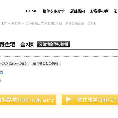
HOME
物件をさがす
店舗案内
お客様の声
初
狛江市
東野川
1号棟 狛江市東野川1丁目 新築分譲住宅 全2棟
譲住宅 全2棟
図
］
分