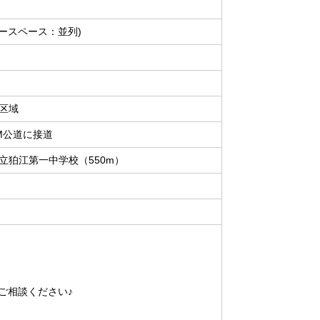
カースペース：並列)
区域
M公道に接道
立狛江第一中学校（550m）
ご相談ください♪