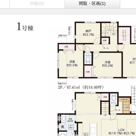
内観(0)
間取・区画(1)