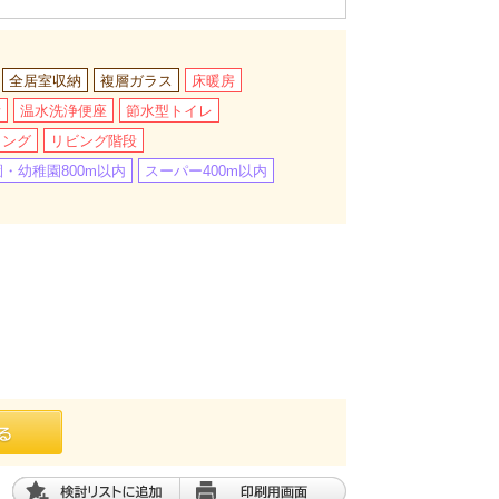
全居室収納
複層ガラス
床暖房
所
温水洗浄便座
節水型トイレ
リング
リビング階段
・幼稚園800m以内
スーパー400m以内