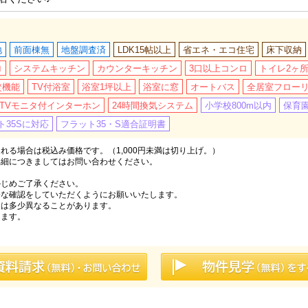
地
前面棟無
地盤調査済
LDK15帖以上
省エネ・エコ住宅
床下収納
ロ
システムキッチン
カウンターキッチン
3口以上コンロ
トイレ2ヶ
焚機能
TV付浴室
浴室1坪以上
浴室に窓
オートバス
全居室フロー
TVモニタ付インターホン
24時間換気システム
小学校800m以内
保育園
ト35Sに対応
フラット35・S適合証明書
る場合は税込み価格です。（1,000円未満は切り上げ。）
詳細につきましてはお問い合わせください。
かじめご了承ください。
分な確認をしていただくようにお願いいたします。
とは多少異なることがあります。
ります。