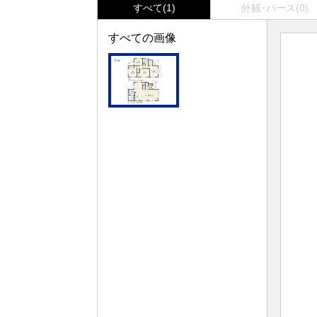
すべて(1)
外観･パース(0)
すべての画像