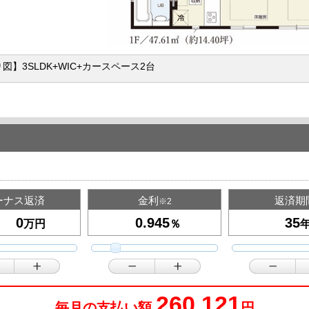
図】3SLDK+WIC+カースペース2台
ーナス返済
金利
返済期
※2
万円
％
260,121
毎月の支払い額
円