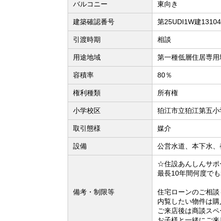
バルコニー
東向き
建築確認番号
第25UDI1W建1310
引渡時期
相談
用途地域
第一種低層住居専用
容積率
80％
権利種類
所有権
小学校区
狛江市立狛江第五小学
取引態様
媒介
設備
公営水道、本下水、
☆住設あんしんサポ
最長10年間何度で
備考・制限等
住宅ローンのご相談
内覧したい物件は購
ご来店後は商談スペ
お子様と一緒にご来