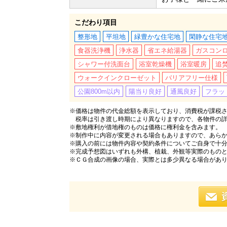
こだわり項目
整形地
平坦地
緑豊かな住宅地
閑静な住宅
食器洗浄機
浄水器
省エネ給湯器
ガスコン
シャワー付洗面台
浴室乾燥機
浴室暖房
追
ウォークインクローゼット
バリアフリー仕様
公園800m以内
陽当り良好
通風良好
フラッ
※価格は物件の代金総額を表示しており、消費税が課税され
税率は引き渡し時期により異なりますので、各物件の
※敷地権利が借地権のものは価格に権利金を含みます。
※制作中に内容が変更される場合もありますので、あら
※購入の前には物件内容や契約条件についてご自身で十
※完成予想図はいずれも外構、植栽、外観等実際のもの
※ＣＧ合成の画像の場合、実際とは多少異なる場合があ