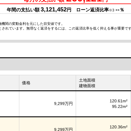
3,121,452
--
年間の支払い額
円 ローン返済比率
％
※3
融機関の変動金利を元にした目安値です。
安とされています。無理なく返済をするには、この返済比率を低く抑える事が重要で
土地面積
価格
建物面積
120.61m²
9,299万円
95.22m²
120.36m²
9,299万円