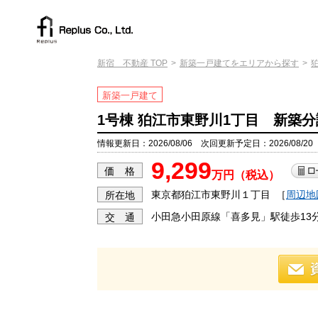
新宿 不動産 TOP
新築一戸建てをエリアから探す
新築一戸建て
1号棟 狛江市東野川1丁目 新築分
情報更新日：2026/08/06 次回更新予定日：2026/08/20
9,299
価 格
万円（税込）
東京都狛江市東野川１丁目
［
周辺地
所在地
小田急小田原線「喜多見」駅徒歩13
交 通