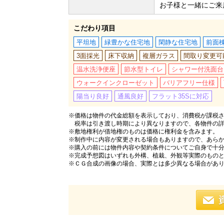
お子様と一緒にご来
こだわり項目
平坦地
緑豊かな住宅地
閑静な住宅地
前面
3面採光
床下収納
複層ガラス
間取り変更可
温水洗浄便座
節水型トイレ
シャワー付洗面台
ウォークインクローゼット
バリアフリー仕様
陽当り良好
通風良好
フラット35Sに対応
※価格は物件の代金総額を表示しており、消費税が課税され
税率は引き渡し時期により異なりますので、各物件の
※敷地権利が借地権のものは価格に権利金を含みます。
※制作中に内容が変更される場合もありますので、あら
※購入の前には物件内容や契約条件についてご自身で十
※完成予想図はいずれも外構、植栽、外観等実際のもの
※ＣＧ合成の画像の場合、実際とは多少異なる場合があ