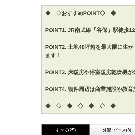
◆ ◇おすすめPOINT◇ ◆
POINT1. JR南武線「谷保」駅徒
POINT2. 土地48坪超を最大限
ます！
POINT3. 床暖房や浴室暖房乾燥
POINT4. 物件周辺は商業施設や
◆ ◇ ◆ ◇ ◆ ◇ ◆
すべて(25)
外観･パース(8)