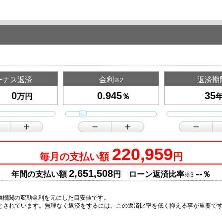
ーナス返済
金利
返済期
※2
万円
％
220,959
毎月の支払い額
円
2,651,508
--
年間の支払い額
円 ローン返済比率
％
※3
融機関の変動金利を元にした目安値です。
安とされています。無理なく返済をするには、この返済比率を低く抑える事が重要で