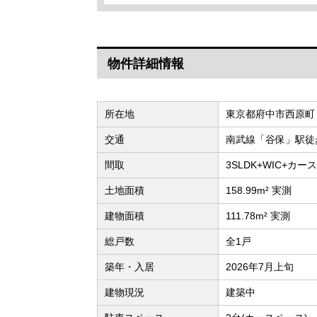
物件詳細情報
所在地
東京都府中市西原町
交通
南武線「谷保」駅徒
間取
3SLDK+WIC+カー
土地面積
158.99m² 実測
建物面積
111.78m² 実測
総戸数
全1戸
築年・入居
2026年7月上旬
建物現況
建築中