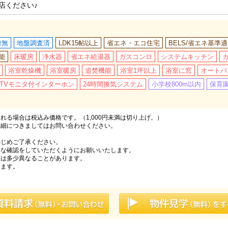
店ください♪
棟無
地盤調査済
LDK15帖以上
省エネ・エコ住宅
BELS/省エネ基準適
能
床暖房
浄水器
省エネ給湯器
ガスコンロ
システムキッチン
浴室乾燥機
浴室暖房
追焚機能
浴室1坪以上
浴室に窓
オートバ
TVモニタ付インターホン
24時間換気システム
小学校800m以内
保育園
る場合は税込み価格です。（1,000円未満は切り上げ。）
詳細につきましてはお問い合わせください。
かじめご了承ください。
分な確認をしていただくようにお願いいたします。
とは多少異なることがあります。
ります。