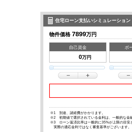
住宅ローン支払いシミュレーション
7899
物件価格
万円
自己資金
ボ
万円
※1 別途、諸経費がかかります。
※2 初期値で選択されている金利は、一般的な金
※3 ローン返済比率は一般的に35%が上限の目
実際の適応金利ではなく審査基準がございます。