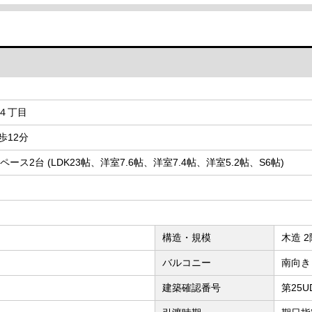
４丁目
歩12分
スペース2台 (LDK23帖、洋室7.6帖、洋室7.4帖、洋室5.2帖、S6帖)
構造・規模
木造 
バルコニー
南向き
建築確認番号
第25U