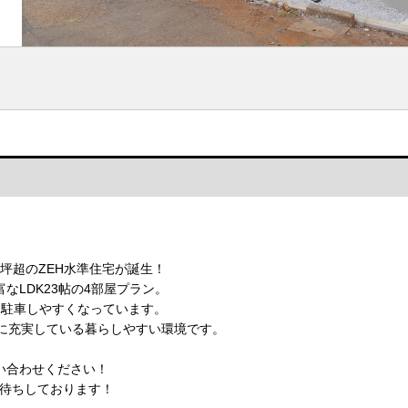
】
8坪超のZEH水準住宅が誕生！
なLDK23帖の4部屋プラン。
め駐車しやすくなっています。
内に充実している暮らしやすい環境です。
い合わせください！
】お待ちしております！