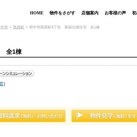
HOME
物件をさがす
店舗案内
お客様の声
初
府中市
西原町
府中市西原町4丁目 新築分譲住宅 全1棟
 全1棟
図
］