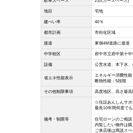
駐車スペース
2台(カースペース)
地目
宅地
建ぺい率
40％
都市計画
市街化区域
接道
東側4M道路に接道
中学校区
府中市立府中第十中学
設備
公営水道、本下水、
エネルギー消費性能
省エネ性能表示
断熱性能：5段階
その他制限事項
高度地区、高さ最高
☆住設あんしんサポ
最長10年間何度で
備考・制限等
住宅ローンのご相談
内覧したい物件は購
ご来店後は商談スペ