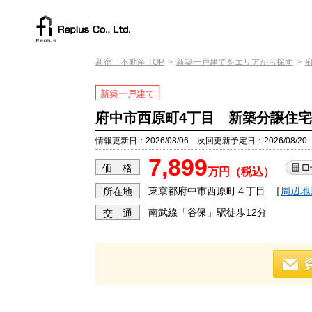
新宿 不動産 TOP
新築一戸建てをエリアから探す
新築一戸建て
府中市西原町4丁目 新築分譲住宅
情報更新日：2026/08/06 次回更新予定日：2026/08/20
7,899
価 格
万円（税込）
東京都府中市西原町４丁目
［
周辺地
所在地
南武線「谷保」駅徒歩12分
交 通