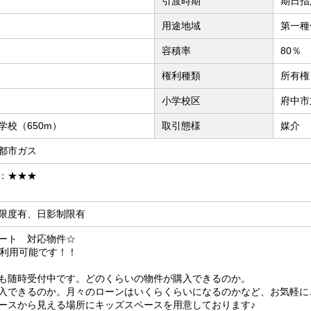
引渡時期
期日指定
用途地域
第一種
容積率
80％
権利種類
所有権
小学校区
府中市
校（650m）
取引態様
媒介
都市ガス
：★★★
限度有、日影制限有
ート 対応物件☆
も利用可能です！！
も随時受付中です。どのくらいの物件が購入できるのか。
入できるのか。月々のローンはいくらくらいになるのかなど、お気軽に
ースから見える場所にキッズスペースを用意しております♪