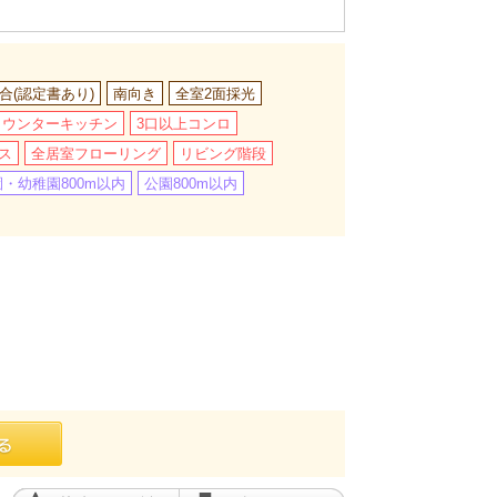
合(認定書あり)
南向き
全室2面採光
カウンターキッチン
3口以上コンロ
ス
全居室フローリング
リビング階段
・幼稚園800m以内
公園800m以内