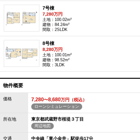
7号棟
7,280万円
土地：100.02m²
建物：84.24m²
間取：2SLDK
8号棟
8,280万円
土地：100.01m²
建物：98.52m²
間取：3LDK
物件概要
価格
7,280
8,680
〜
万円（税込）
ローンシミュレーション
所在地
東京都武蔵野市桜堤３丁目
周辺地図
交通
中央線「東小金井」駅徒歩17分