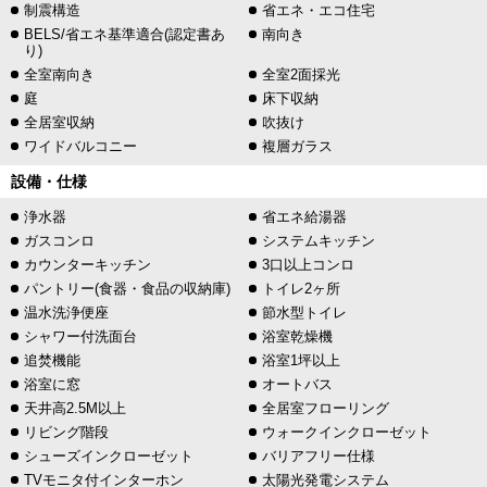
制震構造
省エネ・エコ住宅
BELS/省エネ基準適合(認定書あ
南向き
り)
全室南向き
全室2面採光
庭
床下収納
全居室収納
吹抜け
ワイドバルコニー
複層ガラス
設備・仕様
浄水器
省エネ給湯器
ガスコンロ
システムキッチン
カウンターキッチン
3口以上コンロ
パントリー(食器・食品の収納庫)
トイレ2ヶ所
温水洗浄便座
節水型トイレ
シャワー付洗面台
浴室乾燥機
追焚機能
浴室1坪以上
浴室に窓
オートバス
天井高2.5M以上
全居室フローリング
リビング階段
ウォークインクローゼット
シューズインクローゼット
バリアフリー仕様
TVモニタ付インターホン
太陽光発電システム