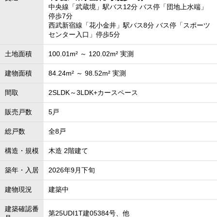
中央線「武蔵境」駅バス12分 バス停「団地上水端」
停歩7分
西武新宿線「花小金井」駅バス8分 バス停「スポーツ
センター入口」停歩5分
土地面積
100.01m² ～ 120.02m² 実測
建物面積
84.24m² ～ 98.52m² 実測
間取
2SLDK～3LDK+カースペース
販売戸数
5戸
総戸数
全8戸
構造・規模
木造 2階建て
築年・入居
2026年9月下旬
建物現況
建築中
建築確認番
第25UDI1T建05384号、他