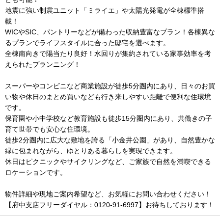
地震に強い制震ユニット「ミライエ」や太陽光発電が全棟標準搭
載！
WICやSIC、パントリーなどが備わった収納豊富なプラン！各棟異な
るプランでライフスタイルに合った邸宅を選べます。
全棟南向きで陽当たり良好！水回りが集約されている家事効率を考
えられたプランニング！
スーパーやコンビニなど商業施設が徒歩5分圏内にあり、日々のお買
い物や休日のまとめ買いなども行き来しやすい距離で便利な住環境
です。
保育園や小中学校など教育施設も徒歩15分圏内にあり、共働きの子
育て世帯でも安心な住環境。
徒歩2分圏内に広大な敷地を誇る「小金井公園」があり、自然豊かな
緑に包まれながら、ゆとりある暮らしを実現できます。
休日はピクニックやサイクリングなど、ご家族で自然を満喫できる
ロケーションです。
物件詳細や現地ご案内希望など、お気軽にお問い合わせください！
【府中支店フリーダイヤル：0120-91-6997】お待ちしております！