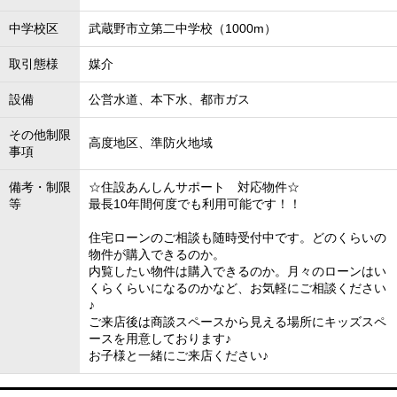
中学校区
武蔵野市立第二中学校（1000m）
取引態様
媒介
設備
公営水道、本下水、都市ガス
その他制限
高度地区、準防火地域
事項
備考・制限
☆住設あんしんサポート 対応物件☆
等
最長10年間何度でも利用可能です！！
住宅ローンのご相談も随時受付中です。どのくらいの
物件が購入できるのか。
内覧したい物件は購入できるのか。月々のローンはい
くらくらいになるのかなど、お気軽にご相談ください
♪
ご来店後は商談スペースから見える場所にキッズスペ
ースを用意しております♪
お子様と一緒にご来店ください♪