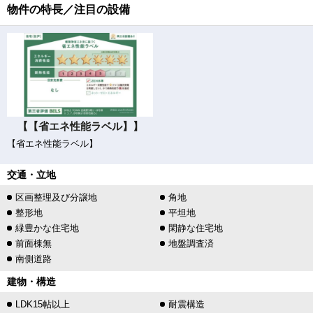
物件の特長／注目の設備
【【省エネ性能ラベル】】
【省エネ性能ラベル】
交通・立地
区画整理及び分譲地
角地
整形地
平坦地
緑豊かな住宅地
閑静な住宅地
前面棟無
地盤調査済
南側道路
建物・構造
LDK15帖以上
耐震構造