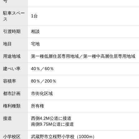
号
駐車スペー
1台
ス
引渡時期
相談
地目
宅地
用途地域
第一種低層住居専用地域／第一種中高層住居専用地域
建ぺい率
40％／60％
容積率
80％／200％
都市計画
市街化区域
権利種類
所有権
接道
西側4.2M公道に接道
南側9.75M公道に接道
小学校区
武蔵野市立桜野小学校（1000m）