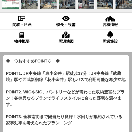
間取・区画
特長・設備
各棟情報
物件概要
周辺地図
周辺施設
◆ ◇おすすめPOINT◇ ◆
POINT1. JR中央線「東小金井」駅徒歩17分！JR中央線「武蔵
境」駅や西武新宿線「花小金井」駅もバスで利用可能な希少立地
POINT2. WICやSIC、パントリーなどが備わった収納豊富なプラ
ン！各棟異なるプランでライフスタイルに合った邸宅を選べま
す。
POINT3. 全棟南向きで陽当たり良好！水回りが集約されている
家事効率を考えられたプランニング