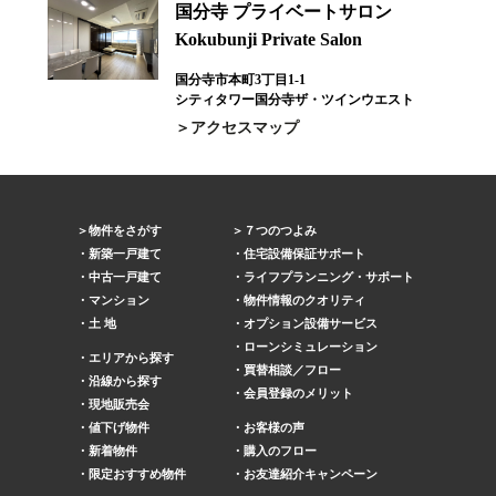
国分寺 プライベートサロン
Kokubunji Private Salon
国分寺市本町3丁目1-1
シティタワー国分寺ザ・ツインウエスト
アクセスマップ
物件をさがす
７つのつよみ
新築一戸建て
住宅設備保証サポート
中古一戸建て
ライフプランニング・サポート
マンション
物件情報のクオリティ
土 地
オプション設備サービス
ローンシミュレーション
エリアから探す
買替相談／フロー
沿線から探す
会員登録のメリット
現地販売会
値下げ物件
お客様の声
新着物件
購入のフロー
限定おすすめ物件
お友達紹介キャンペーン