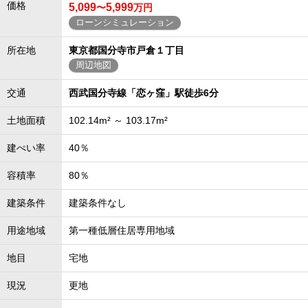
価格
5,099
5,999
〜
万円
ローンシミュレーション
所在地
東京都国分寺市戸倉１丁目
周辺地図
交通
西武国分寺線「恋ヶ窪」駅徒歩6分
土地面積
102.14m² ～ 103.17m²
建ぺい率
40％
容積率
80％
建築条件
建築条件なし
用途地域
第一種低層住居専用地域
地目
宅地
現況
更地