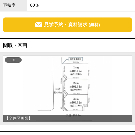
容積率
80％
見学予約・資料請求
(無料)
間取・区画
1/1
【全体区画図】