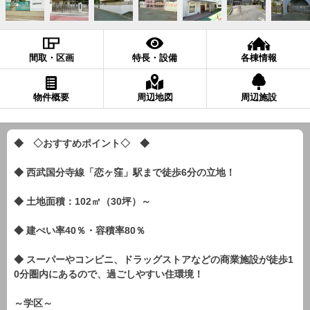
間取・区画
特長・設備
各棟情報
物件概要
周辺地図
周辺施設
◆ ◇おすすめポイント◇ ◆
◆ 西武国分寺線「恋ヶ窪」駅まで徒歩6分の立地！
◆ 土地面積：102㎡（30坪）～
◆ 建ぺい率40％・容積率80％
◆ スーパーやコンビニ、ドラッグストアなどの商業施設が徒歩1
0分圏内にあるので、過ごしやすい住環境！
～学区～