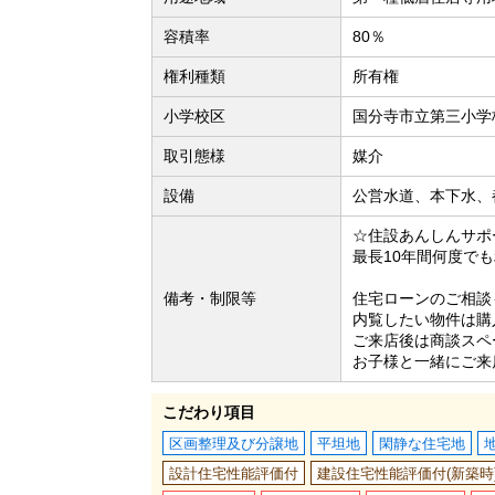
容積率
80％
権利種類
所有権
小学校区
国分寺市立第三小学校
取引態様
媒介
設備
公営水道、本下水、
☆住設あんしんサポ
最長10年間何度で
備考・制限等
住宅ローンのご相談
内覧したい物件は購
ご来店後は商談スペ
お子様と一緒にご来
こだわり項目
区画整理及び分譲地
平坦地
閑静な住宅地
設計住宅性能評価付
建設住宅性能評価付(新築時