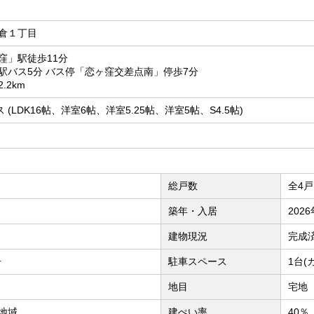
倉１丁目
窪」駅徒歩11分
駅バス5分 バス停「恋ヶ窪交差点南」停歩7分
.2km
 (LDK16帖、洋室6帖、洋室5.25帖、洋室5帖、S4.5帖)
総戸数
全4戸
築年・入居
202
建物現況
完成
号
駐車スペース
1台(
地目
宅地
地域
建ぺい率
40％