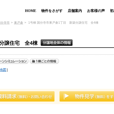
HOME
物件をさがす
店舗案内
お客様の声
初
国分寺市
東戸倉
1号棟 国分寺市東戸倉1丁目 新築分譲住宅 全4棟
築分譲住宅 全4棟
地図
］