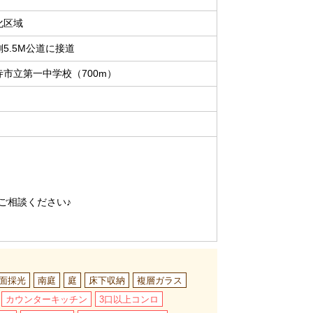
化区域
5.5M公道に接道
寺市立第一中学校（700m）
ご相談ください♪
2面採光
南庭
庭
床下収納
複層ガラス
カウンターキッチン
3口以上コンロ