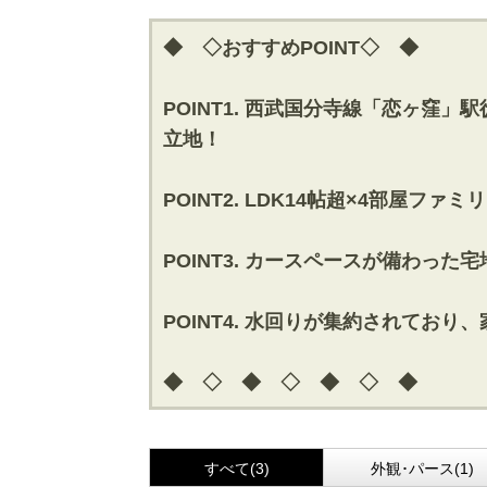
◆ ◇おすすめPOINT◇ ◆
POINT1. 西武国分寺線「恋ヶ窪
立地！
POINT2. LDK14帖超×4部
POINT3. カースペースが備わっ
POINT4. 水回りが集約されてお
◆ ◇ ◆ ◇ ◆ ◇ ◆
すべて(3)
外観･パース(1)