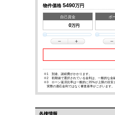
5490
物件価格
万円
自己資金
ボ
万円
※1 別途、諸経費がかかります。
※2 初期値で選択されている金利は、一般的な金
※3 ローン返済比率は一般的に35%が上限の目
実際の適応金利ではなく審査基準がございます。
各棟情報