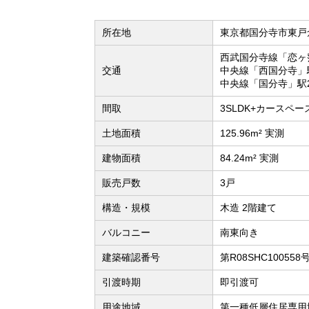
所在地
東京都国分寺市東戸
西武国分寺線「恋ヶ
交通
中央線「西国分寺」
中央線「国分寺」駅2
間取
3SLDK+カースペース
土地面積
125.96m² 実測
建物面積
84.24m² 実測
販売戸数
3戸
構造・規模
木造 2階建て
バルコニー
南東向き
建築確認番号
第R08SHC100558
引渡時期
即引渡可
用途地域
第一種低層住居専用