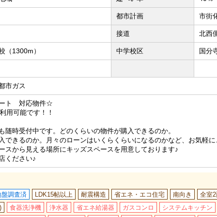
都市計画
市街
接道
北西側
（1300m）
中学校区
国分
都市ガス
ート 対応物件☆
も利用可能です！！
も随時受付中です。どのくらいの物件が購入できるのか。
入できるのか。月々のローンはいくらくらいになるのかなど、お気軽に
ースから見える場所にキッズスペースを用意しております♪
店ください♪
地盤調査済
LDK15帖以上
耐震構造
省エネ・エコ住宅
南向き
全室
)
食器洗浄機
浄水器
省エネ給湯器
ガスコンロ
システムキッチン