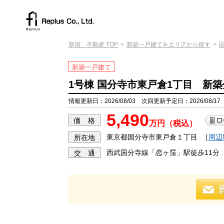
新宿 不動産 TOP
新築一戸建てをエリアから探す
新築一戸建て
1号棟 国分寺市東戸倉1丁目 新
情報更新日：2026/08/03 次回更新予定日：2026/08/17
5,490
価 格
万円（税込）
東京都国分寺市東戸倉１丁目
［
周辺
所在地
西武国分寺線「恋ヶ窪」駅徒歩11分
交 通