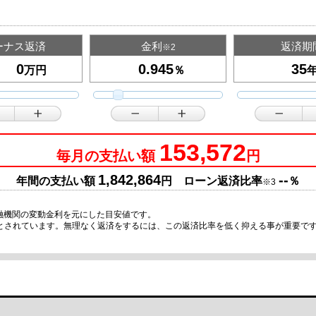
ーナス返済
金利
返済期
※2
万円
％
153,572
毎月の支払い額
円
1,842,864
--
年間の支払い額
円 ローン返済比率
％
※3
融機関の変動金利を元にした目安値です。
安とされています。無理なく返済をするには、この返済比率を低く抑える事が重要で