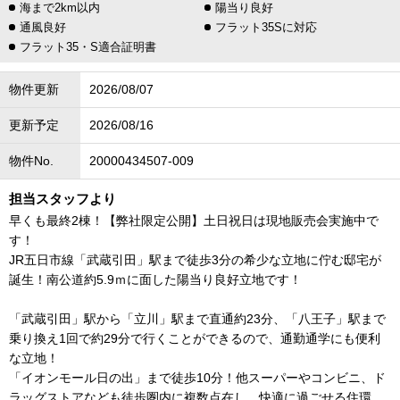
海まで2km以内
陽当り良好
通風良好
フラット35Sに対応
フラット35・S適合証明書
物件更新
2026/08/07
更新予定
2026/08/16
物件No.
20000434507-009
担当スタッフより
早くも最終2棟！【弊社限定公開】土日祝日は現地販売会実施中で
す！
JR五日市線「武蔵引田」駅まで徒歩3分の希少な立地に佇む邸宅が
誕生！南公道約5.9ｍに面した陽当り良好立地です！
「武蔵引田」駅から「立川」駅まで直通約23分、「八王子」駅まで
乗り換え1回で約29分で行くことができるので、通勤通学にも便利
な立地！
「イオンモール日の出」まで徒歩10分！他スーパーやコンビニ、ド
ラッグストアなども徒歩圏内に複数点在し、快適に過ごせる住環