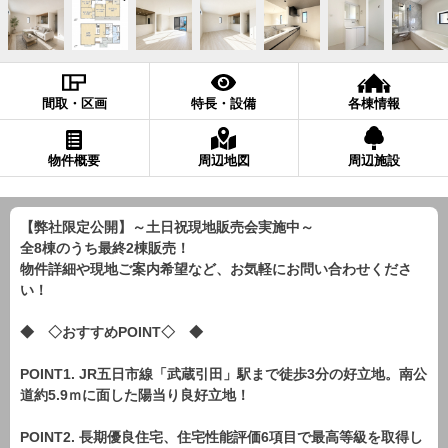
間取・区画
特長・設備
各棟情報
物件概要
周辺地図
周辺施設
【弊社限定公開】～土日祝現地販売会実施中～
全8棟のうち最終2棟販売！
物件詳細や現地ご案内希望など、お気軽にお問い合わせくださ
い！
◆ ◇おすすめPOINT◇ ◆
POINT1. JR五日市線「武蔵引田」駅まで徒歩3分の好立地。南公
道約5.9ｍに面した陽当り良好立地！
POINT2. 長期優良住宅、住宅性能評価6項目で最高等級を取得し