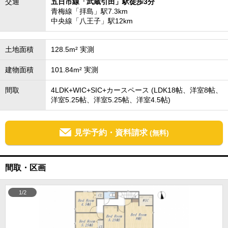
交通
五日市線「武蔵引田」駅徒歩3分
青梅線「拝島」駅7.3km
中央線「八王子」駅12km
土地面積
128.5m² 実測
建物面積
101.84m² 実測
間取
4LDK+WIC+SIC+カースペース (LDK18帖、洋室8帖、
洋室5.25帖、洋室5.25帖、洋室4.5帖)
見学予約・資料請求
(無料)
間取・区画
1/2