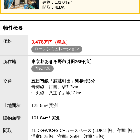
建物：101.84m²
間取：4LDK
物件概要
価格
3,478
万円（税込）
ローンシミュレーション
所在地
東京都あきる野市引田265付近
周辺地図
交通
五日市線「武蔵引田」駅徒歩3分
青梅線「拝島」駅7.3km
中央線「八王子」駅12km
土地面積
128.5m² 実測
建物面積
101.84m² 実測
間取
4LDK+WIC+SIC+カースペース (LDK18帖、洋室8帖、
洋室5.25帖、洋室5.25帖、洋室4.5帖)