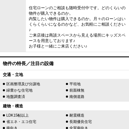
住宅ローンのご相談も随時受付中です。どのくらいの
物件が購入できるのか。
内覧したい物件は購入できるのか。月々のローンはい
くらくらいになるのかなど、お気軽にご相談ください
♪
ご来店後は商談スペースから見える場所にキッズスペ
ースを用意しております♪
お子様と一緒にご来店ください♪
物件の特長／注目の設備
交通・立地
区画整理及び分譲地
平坦地
緑豊かな住宅地
前面棟無
地盤調査済
南側道路
建物・構造
LDK15帖以上
耐震構造
省エネ・エコ住宅
長期優良住宅
南向き
全室南向き