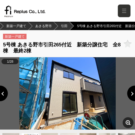
新築一戸建て
あきる野市
引田
5号棟 あきる野市引田265付近 新築
新築一戸建て
5号棟 あきる野市引田265付近 新築分譲住宅 全8
棟 最終2棟
1/28