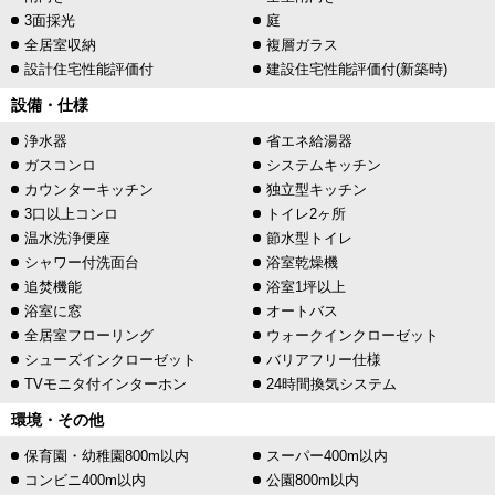
3面採光
庭
全居室収納
複層ガラス
設計住宅性能評価付
建設住宅性能評価付(新築時)
設備・仕様
浄水器
省エネ給湯器
ガスコンロ
システムキッチン
カウンターキッチン
独立型キッチン
3口以上コンロ
トイレ2ヶ所
温水洗浄便座
節水型トイレ
シャワー付洗面台
浴室乾燥機
追焚機能
浴室1坪以上
浴室に窓
オートバス
全居室フローリング
ウォークインクローゼット
シューズインクローゼット
バリアフリー仕様
TVモニタ付インターホン
24時間換気システム
環境・その他
保育園・幼稚園800m以内
スーパー400m以内
コンビニ400m以内
公園800m以内