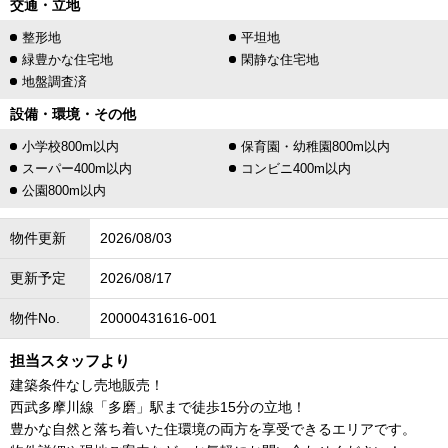
交通・立地
整形地
平坦地
緑豊かな住宅地
閑静な住宅地
地盤調査済
設備・環境・その他
小学校800m以内
保育園・幼稚園800m以内
スーパー400m以内
コンビニ400m以内
公園800m以内
物件更新
2026/08/03
更新予定
2026/08/17
物件No.
20000431616-001
担当スタッフより
建築条件なし売地販売！
西武多摩川線「多磨」駅まで徒歩15分の立地！
豊かな自然と落ち着いた住環境の両方を享受できるエリアです。