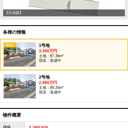
【区画図】
各棟の情報
1号地
3,390万円
土地：87.39m²
現況：造成中
2号地
2,990万円
土地：89.20m²
現況：造成中
物件概要
価格
3,390