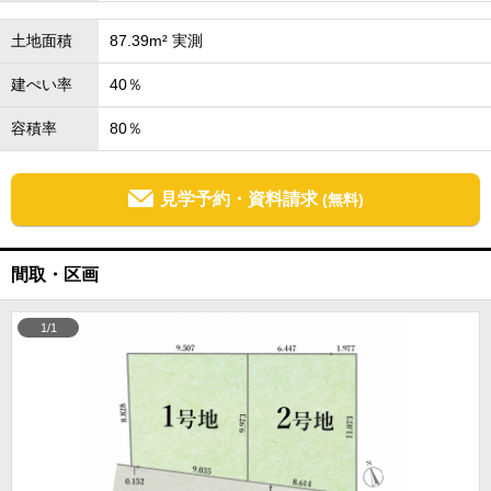
土地面積
87.39m² 実測
建ぺい率
40％
容積率
80％
見学予約・資料請求
(無料)
間取・区画
1/1