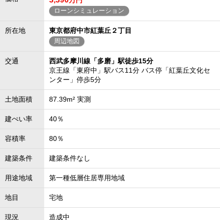
万円
ローンシミュレーション
所在地
東京都府中市紅葉丘２丁目
周辺地図
交通
西武多摩川線「多磨」駅徒歩15分
京王線「東府中」駅バス11分 バス停「紅葉丘文化セ
ンター」停歩5分
土地面積
87.39m² 実測
建ぺい率
40％
容積率
80％
建築条件
建築条件なし
用途地域
第一種低層住居専用地域
地目
宅地
現況
造成中