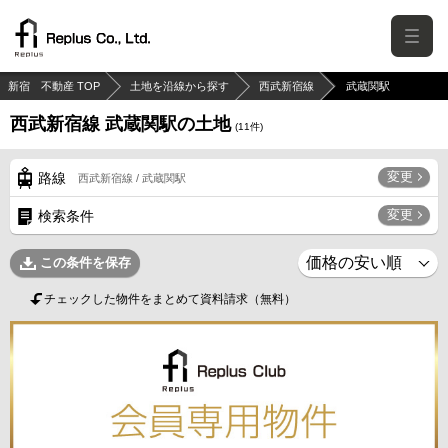
新宿 不動産 TOP
土地を沿線から探す
西武新宿線
武蔵関駅
西武新宿線 武蔵関駅の土地
(
11
件)
変更
路線
西武新宿線 / 武蔵関駅
変更
検索条件
この条件を保存
チェックした物件をまとめて資料請求（無料）