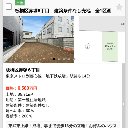
土地
板橋区赤塚6丁目 建築条件なし売地 全1区画
板橋区赤塚６丁目
東京メトロ副都心線「地下鉄成増」駅徒歩
14
分
6,580
価格：
万円
土地：85.71m²
用途：第一種住居地域
建築条件：
建築条件なし
建ぺい率：60％
容積率：200％
東武東上線「成増」駅まで徒歩13分の立地！お好みのハウス