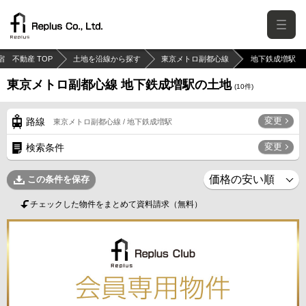
宿 不動産 TOP
土地を沿線から探す
東京メトロ副都心線
地下鉄成増駅
東京メトロ副都心線 地下鉄成増駅の土地
(
10
件)
変更
路線
東京メトロ副都心線 / 地下鉄成増駅
変更
検索条件
この条件を保存
チェックした物件をまとめて資料請求（無料）