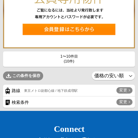
1〜10件目
(10件)
この条件を保存
変更
路線
東京メトロ副都心線 / 地下鉄成増駅
変更
検索条件
Connect