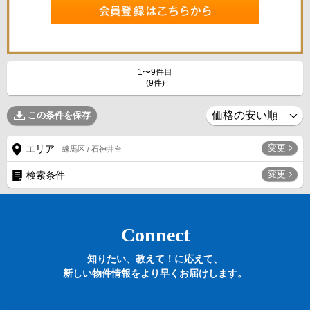
1〜9件目
(9件)
この条件を保存
変更
エリア
練馬区 / 石神井台
変更
検索条件
Connect
知りたい、教えて！に応えて、
新しい物件情報をより早くお届けします。