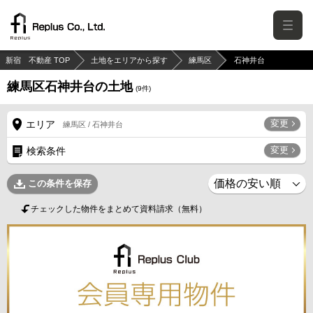
新宿 不動産 TOP
土地をエリアから探す
練馬区
石神井台
練馬区石神井台の土地
(
9
件)
変更
エリア
練馬区 / 石神井台
変更
検索条件
この条件を保存
チェックした物件をまとめて資料請求（無料）