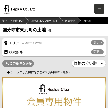
新宿 不動産 TOP
土地をエリアから探す
国分寺市
東元町
国分寺市東元町の土地
(
4
件)
変更
エリア
国分寺市 / 東元町
変更
検索条件
この条件を保存
チェックした物件をまとめて資料請求（無料）