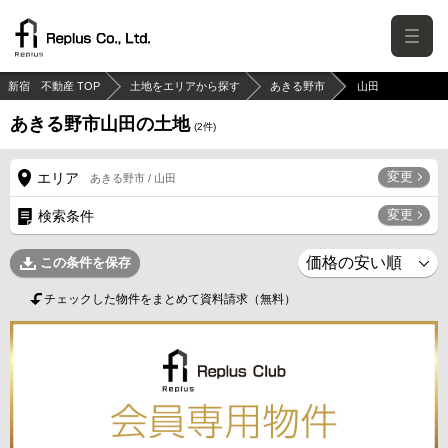
新宿 不動産 TOP
土地をエリアから探す
あきる野市
山田
あきる野市山田の土地
(
2
件)
変更
エリア
あきる野市 / 山田
変更
検索条件
この条件を保存
チェックした物件をまとめて資料請求（無料）