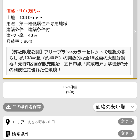
977
価格：
万円～
土地：133.04m²〜
用途：第一種低層住居専用地域
建築条件：
建築条件付
建ぺい率：40％
容積率：80％
【弊社限定公開】フリープラン×カラーセレクトで理想の暮
らし♪約133㎡超（約40坪）の開放的な全18区画の大型分譲
地！先行7区画が販売開始！五日市線「武蔵増戸」駅徒歩7分
の利便性に優れた住環境！
1〜2件目
(2件)
この条件を保存
変更
エリア
あきる野市 / 山田
変更
検索条件