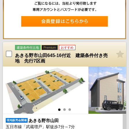
建築条件付土地
Premium
おすすめ
あきる野市山田645-16付近 建築条件付き売
地 先行7区画
あきる野市山田
現地販売会開催
五日市線「武蔵増戸」駅徒歩
7
分～
7
分